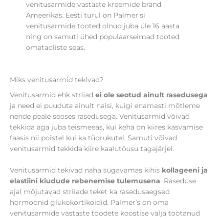
venitusarmide vastaste kreemide bränd
Ameerikas. Eesti turul on Palmer’si
venitusarmide tooted olnud juba üle 16 aasta
ning on samuti ühed populaarseimad tooted
omataoliste seas.
Miks venitusarmid tekivad?
Venitusarmid ehk striiad
ei ole seotud ainult rasedusega
ja need ei puuduta ainult naisi, kuigi enamasti mõtleme
nende peale seoses rasedusega. Venitusarmid võivad
tekkida aga juba teismeeas, kui keha on kiires kasvamise
faasis nii poistel kui ka tüdrukutel. Samuti võivad
venitusarmid tekkida kiire kaalutõusu tagajärjel.
Venitusarmid tekivad naha sügavamas kihis
kollageeni ja
elastiini kiudude rebenemise tulemusena
. Raseduse
ajal mõjutavad striiade teket ka rasedusaegsed
hormoonid glükokortikoidid. Palmer’s on oma
venitusarmide vastaste toodete koostise välja töötanud