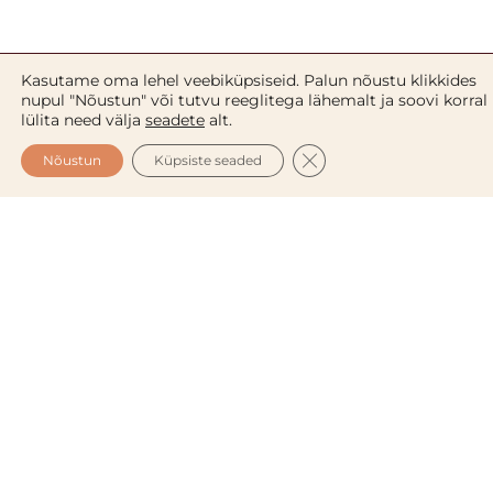
Kasutame oma lehel veebiküpsiseid. Palun nõustu klikkides
nupul "Nõustun" või tutvu reeglitega lähemalt ja soovi korral
Kakaovõi venitusarmide vastane losjoon
– suurepärane
lülita need välja
seadete
alt.
niisutaja kogu kehale igapäevaseks kasutamiseks.
CLOSE GDPR COOKIE 
Soovitame seda kasutada kaks korda päevas kogu
Nõustun
Küpsiste seaded
raseduse aja.
Kakaovõi venitusarmide vastane kreem
– mõeldud
spetsiaalselt just nendele piirkondadele, kus nahk kõige
enam venib. Venitusarmid tekivad enim just kõhule,
rindadele, reitele ja tuharatele. Soovitame kreemitada
probleemseid piirkondi kaks kuni kolm korda päevas kogu
raseduse aja.
Kakaovõi venitusarmide vastane kõhuvõi
– intensiivselt
hooldav kõhuvõi sobib hästi öise maskina kasutamiseks,
aga seda võib kasutada ka päevasel ajal, vastavalt
vajadusele.