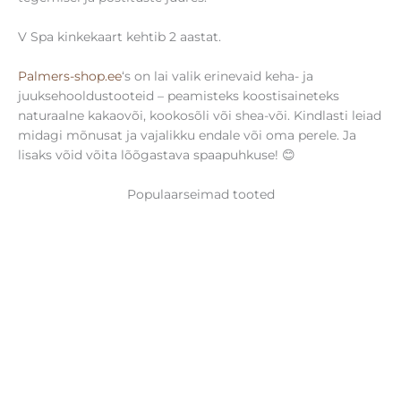
V Spa kinkekaart kehtib 2 aastat.
Palmers-shop.ee
‘s on lai valik erinevaid keha- ja
juuksehooldustooteid – peamisteks koostisaineteks
naturaalne kakaovõi, kookosõli või shea-või. Kindlasti leiad
midagi mõnusat ja vajalikku endale või oma perele. Ja
lisaks võid võita lõõgastava spaapuhkuse! 😊
Populaarseimad tooted