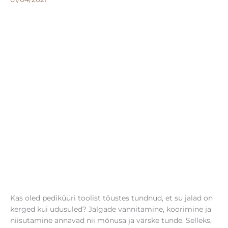
Kas oled pediküüri toolist tõustes tundnud, et su jalad on
kerged kui udusuled? Jalgade vannitamine, koorimine ja
niisutamine annavad nii mõnusa ja värske tunde. Selleks,