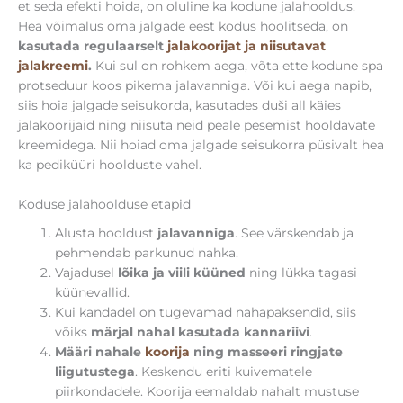
et seda efekti hoida, on oluline ka kodune jalahooldus.
Hea võimalus oma jalgade eest kodus hoolitseda, on
kasutada regulaarselt
jalakoorijat ja niisutavat
jalakreemi
.
Kui sul on rohkem aega, võta ette kodune spa
protseduur koos pikema jalavanniga. Või kui aega napib,
siis hoia jalgade seisukorda, kasutades duši all käies
jalakoorijaid ning niisuta neid peale pesemist hooldavate
kreemidega. Nii hoiad oma jalgade seisukorra püsivalt hea
ka pediküüri hoolduste vahel.
Koduse jalahoolduse etapid
Alusta hooldust
jalavanniga
. See värskendab ja
pehmendab parkunud nahka.
Vajadusel
lõika ja viili küüned
ning lükka tagasi
küünevallid.
Kui kandadel on tugevamad nahapaksendid, siis
võiks
märjal nahal kasutada kannariivi
.
Määri nahale
koorija
ning masseeri ringjate
liigutustega
. Keskendu eriti kuivematele
piirkondadele. Koorija eemaldab nahalt mustuse