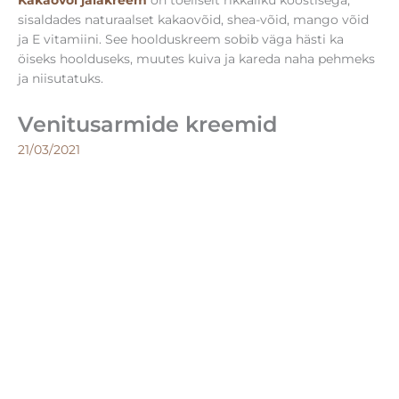
Kakaovõi jalakreem
on tõeliselt rikkaliku koostisega,
sisaldades naturaalset kakaovõid, shea-võid, mango võid
ja E vitamiini. See hoolduskreem sobib väga hästi ka
öiseks hoolduseks, muutes kuiva ja kareda naha pehmeks
ja niisutatuks.
Venitusarmide kreemid
21/03/2021