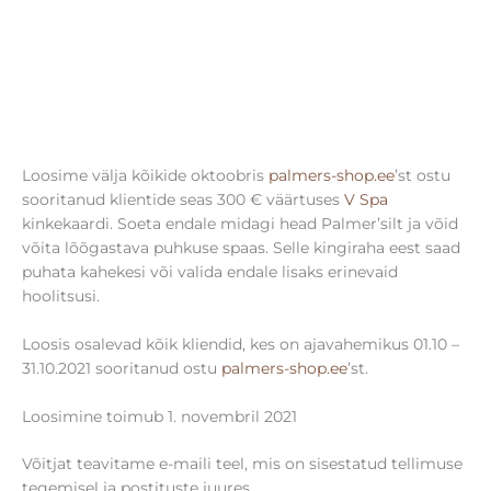
Loosime välja kõikide oktoobris
palmers-shop.ee
’st ostu
sooritanud klientide seas 300 € väärtuses
V Spa
kinkekaardi. Soeta endale midagi head Palmer’silt ja võid
võita lõõgastava puhkuse spaas. Selle kingiraha eest saad
puhata kahekesi või valida endale lisaks erinevaid
hoolitsusi.
Loosis osalevad kõik kliendid, kes on ajavahemikus 01.10 –
31.10.2021 sooritanud ostu
palmers-shop.ee
’st.
Loosimine toimub 1. novembril 2021
Võitjat teavitame e-maili teel, mis on sisestatud tellimuse
tegemisel ja postituste juures.