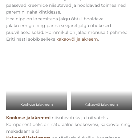
pääsevad kreemide niisutavad ja hooldavad toimeained
paremini naha kihtidesse.
Hea nipp on kreemitada jalgu õhtul hooldava
jalakreemiga ning panna seejärel jalga õhukesed
puuvillased sokid. Hommikul on jalad mõnusalt pehmed.
Eriti hästi sobib selleks
kakaovõi jalakreem
.
Kookose jalakreem
Kakaovõi jalakreem
Kookose jalakreemi
niisutavateks ja toitvateks
komponentideks on naturaalne kookosvesi, kakaovõi ning
makadaamia õli.