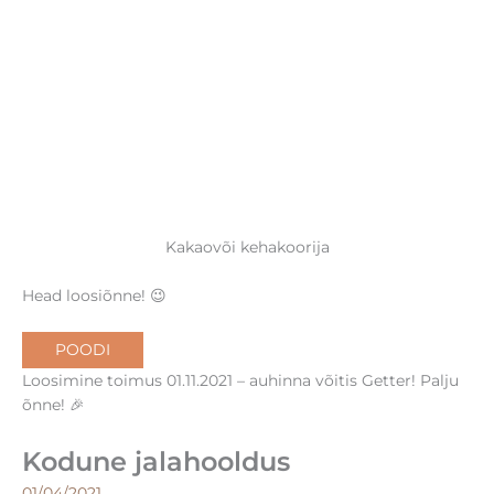
Kakaovõi kehakoorija
Head loosiõnne! 😉
POODI
Loosimine toimus 01.11.2021 – auhinna võitis Getter! Palju
õnne! 🎉
Kodune jalahooldus
01/04/2021