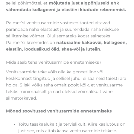
sellel põhimõttel, et
mõjutada just algpõhjuseid ehk
vähendada kollageeni ja elastiini kiudude rebenemist.
Palmer’si venistusarmide vastased tooted aitavad
parandada naha elastsust ja suurendada naha niiskuse
säilitamise võimet. Olulisemateks koostisaineteks
Palmer’si kreemides on
naturaalne kakaovõi, kollageen,
elastiin, looduslikud õlid, shea-või ja luteiin
.
Mida saab teha venitusarmide ennetamiseks?
Venitusarmide teke võib olla ka geneetiline või
keskkonnast tingitud ja sellisel juhul ei saa neid täiesti ära
hoida. Siiski võiks teha omalt poolt kõik, et venitusarme
tekiks minimaalselt ja nad oleksid võimalikult vähe
silmatorkavad.
Mõned soovitused venitusarmide ennetamiseks
Toitu tasakaalukalt ja tervislikult. Kiire kaalutõus on
just see, mis aitab kaasa venitusarmide tekkele.