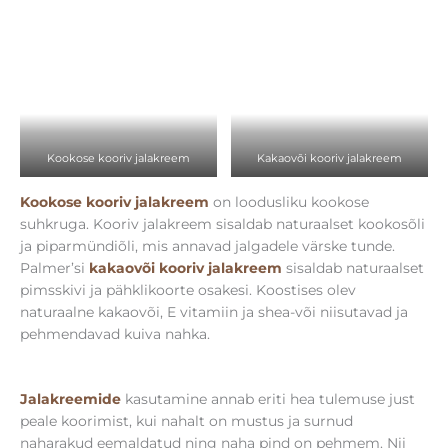
Kookose kooriv jalakreem
Kakaovõi kooriv jalakreem
Kookose kooriv jalakreem
on loodusliku kookose
suhkruga. Kooriv jalakreem sisaldab naturaalset kookosõli
ja piparmündiõli, mis annavad jalgadele värske tunde.
Palmer’si
kakaovõi kooriv jalakreem
sisaldab naturaalset
pimsskivi ja pähklikoorte osakesi. Koostises olev
naturaalne kakaovõi, E vitamiin ja shea-või niisutavad ja
pehmendavad kuiva nahka.
Jalakreemide
kasutamine annab eriti hea tulemuse just
peale koorimist, kui nahalt on mustus ja surnud
naharakud eemaldatud ning naha pind on pehmem. Nii