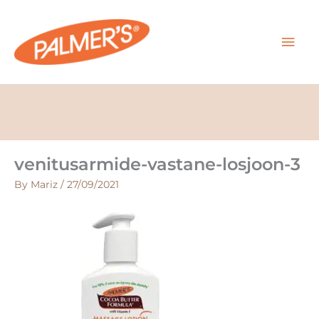
Skip
MAI
to
content
MEN
venitusarmide-vastane-losjoon-3
By
Mariz
/
27/09/2021