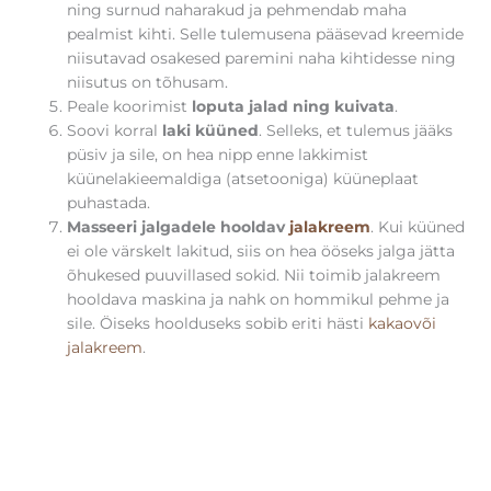
ning surnud naharakud ja pehmendab maha
pealmist kihti. Selle tulemusena pääsevad kreemide
niisutavad osakesed paremini naha kihtidesse ning
niisutus on tõhusam.
Peale koorimist
loputa jalad ning kuivata
.
Soovi korral
laki küüned
. Selleks, et tulemus jääks
püsiv ja sile, on hea nipp enne lakkimist
küünelakieemaldiga (atsetooniga) küüneplaat
puhastada.
Masseeri jalgadele hooldav
jalakreem
. Kui küüned
ei ole värskelt lakitud, siis on hea ööseks jalga jätta
õhukesed puuvillased sokid. Nii toimib jalakreem
hooldava maskina ja nahk on hommikul pehme ja
sile. Öiseks hoolduseks sobib eriti hästi
kakaovõi
jalakreem
.