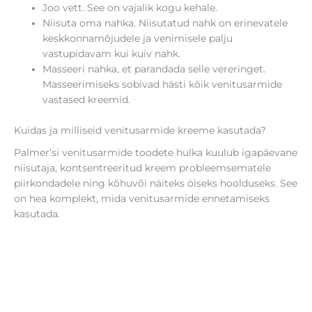
Joo vett. See on vajalik kogu kehale.
Niisuta oma nahka. Niisutatud nahk on erinevatele
keskkonnamõjudele ja venimisele palju
vastupidavam kui kuiv nahk.
Masseeri nahka, et parandada selle vereringet.
Masseerimiseks sobivad hästi kõik venitusarmide
vastased kreemid.
Kuidas ja milliseid venitusarmide kreeme kasutada?
Palmer’si venitusarmide toodete hulka kuulub igapäevane
niisutaja, kontsentreeritud kreem probleemsematele
piirkondadele ning kõhuvõi näiteks öiseks hoolduseks. See
on hea komplekt, mida venitusarmide ennetamiseks
kasutada.