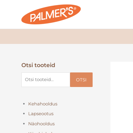
Skip
to
content
Otsi tooteid
O
t
OTSI
s
i
:
Kehahooldus
Lapseootus
Näohooldus