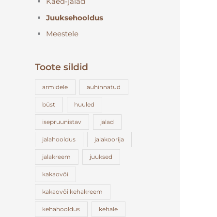
Käed-jalad
Juuksehooldus
Meestele
Toote sildid
armidele
auhinnatud
büst
huuled
isepruunistav
jalad
jalahooldus
jalakoorija
jalakreem
juuksed
kakaovõi
kakaovõi kehakreem
kehahooldus
kehale