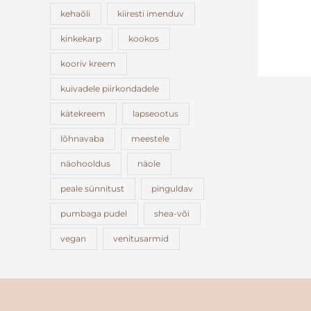
kehaõli
kiiresti imenduv
kinkekarp
kookos
kooriv kreem
kuivadele piirkondadele
kätekreem
lapseootus
lõhnavaba
meestele
näohooldus
näole
peale sünnitust
pinguldav
pumbaga pudel
shea-või
vegan
venitusarmid