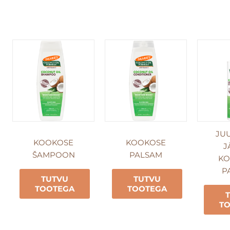
JU
KOOKOSE
KOOKOSE
J
ŠAMPOON
PALSAM
KO
P
TUTVU
TUTVU
TOOTEGA
TOOTEGA
T