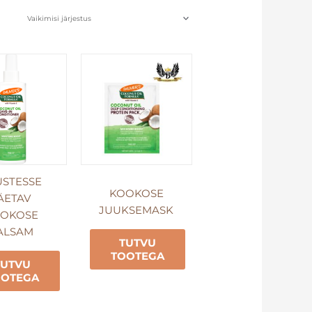
USTESSE
KOOKOSE
ÄETAV
JUUKSEMASK
OKOSE
ALSAM
TUTVU
TOOTEGA
TUTVU
OOTEGA