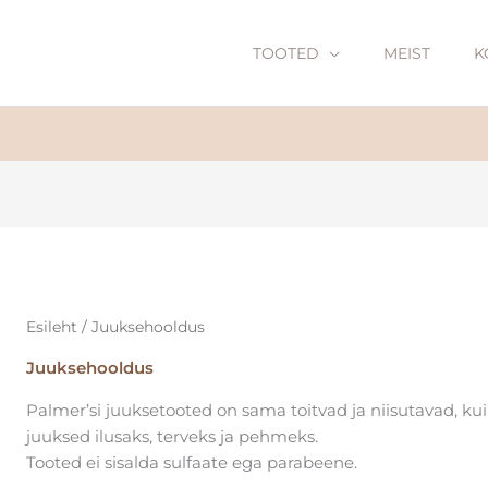
TOOTED
MEIST
K
Esileht
/ Juuksehooldus
Juuksehooldus
Palmer’si juuksetooted on sama toitvad ja niisutavad, k
juuksed ilusaks, terveks ja pehmeks.
Tooted ei sisalda sulfaate ega parabeene.