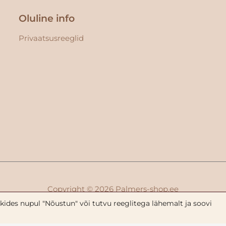
Oluline info
Privaatsusreeglid
Copyright © 2026
Palmers-shop.ee
ides nupul "Nõustun" või tutvu reeglitega lähemalt ja soovi
портер и эксклюзивный представитель продукции Palm