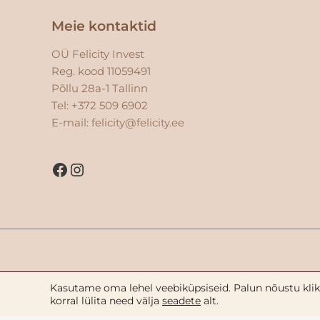
Facebook
Instagram
Meie kontaktid
OÜ Felicity Invest
Reg. kood 11059491
Põllu 28a-1 Tallinn
Tel: +372 509 6902
E-mail:
felicity@felicity.ee
Kasutame oma lehel veebiküpsiseid. Palun nõustu klikk
Официальный им
korral lülita need välja
seadete
alt.