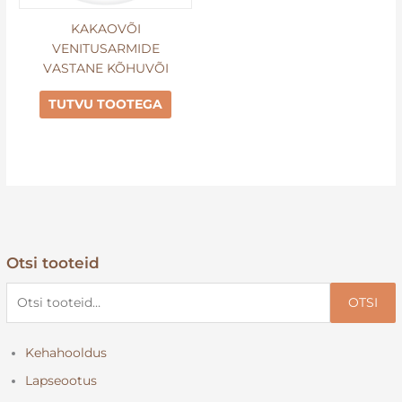
KAKAOVÕI
VENITUSARMIDE
VASTANE KÕHUVÕI
TUTVU TOOTEGA
Otsi tooteid
O
t
OTSI
s
i
Kehahooldus
:
Lapseootus