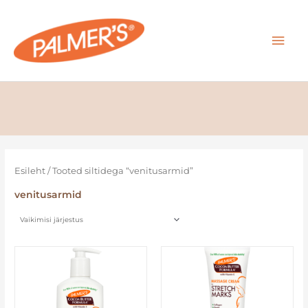
Skip
MAI
to
content
MEN
Esileht
/ Tooted siltidega “venitusarmid”
venitusarmid