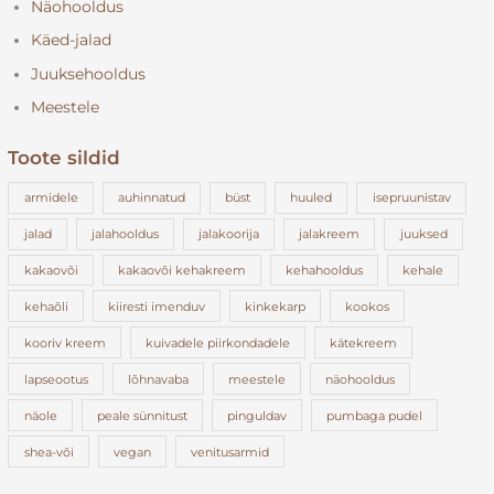
Näohooldus
Käed-jalad
Juuksehooldus
Meestele
Toote sildid
armidele
auhinnatud
büst
huuled
isepruunistav
jalad
jalahooldus
jalakoorija
jalakreem
juuksed
kakaovõi
kakaovõi kehakreem
kehahooldus
kehale
kehaõli
kiiresti imenduv
kinkekarp
kookos
kooriv kreem
kuivadele piirkondadele
kätekreem
lapseootus
lõhnavaba
meestele
näohooldus
näole
peale sünnitust
pinguldav
pumbaga pudel
shea-või
vegan
venitusarmid