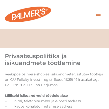
Skip
MAI
to
content
MEN
Privaatsuspoliitika ja
isikuandmete töötlemine
Veebipoe palmers-shop.ee isikuandmete vastutav töötleja
on OÜ Felicity Invest (registrikood 11059491) asukohaga
Põllu tn 28a-1 Tallinn Harjumaa.
Milliseid isikuandmeid töödeldakse
– nimi, telefoninumber ja e-posti aadress;
– kauba kohaletoimetamise aadress;