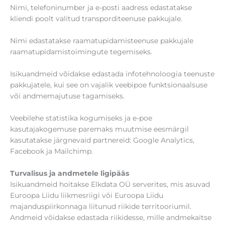
Nimi, telefoninumber ja e-posti aadress edastatakse
kliendi poolt valitud transporditeenuse pakkujale.
Nimi edastatakse raamatupidamisteenuse pakkujale
raamatupidamistoimingute tegemiseks.
Isikuandmeid võidakse edastada infotehnoloogia teenuste
pakkujatele, kui see on vajalik veebipoe funktsionaalsuse
või andmemajutuse tagamiseks.
Veebilehe statistika kogumiseks ja e-poe
kasutajakogemuse paremaks muutmise eesmärgil
kasutatakse järgnevaid partnereid: Google Analytics,
Facebook ja Mailchimp.
Turvalisus ja andmetele ligipääs
Isikuandmeid hoitakse Elkdata OÜ serverites, mis asuvad
Euroopa Liidu liikmesriigi või Euroopa Liidu
majanduspiirkonnaga liitunud riikide territooriumil.
Andmeid võidakse edastada riikidesse, mille andmekaitse