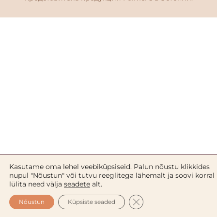
Kasutame oma lehel veebiküpsiseid. Palun nõustu klikkides
nupul "Nõustun" või tutvu reeglitega lähemalt ja soovi korral
lülita need välja
seadete
alt.
CLOSE GDPR COOKIE 
Nõustun
Küpsiste seaded