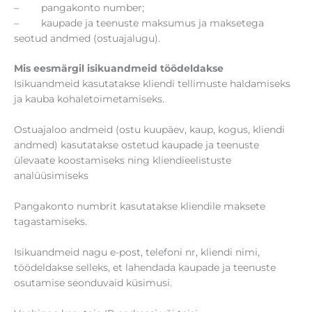
– pangakonto number;
– kaupade ja teenuste maksumus ja maksetega
seotud andmed (ostuajalugu).
Mis eesmärgil isikuandmeid töödeldakse
Isikuandmeid kasutatakse kliendi tellimuste haldamiseks
ja kauba kohaletoimetamiseks.
Ostuajaloo andmeid (ostu kuupäev, kaup, kogus, kliendi
andmed) kasutatakse ostetud kaupade ja teenuste
ülevaate koostamiseks ning kliendieelistuste
analüüsimiseks
Pangakonto numbrit kasutatakse kliendile maksete
tagastamiseks.
Isikuandmeid nagu e-post, telefoni nr, kliendi nimi,
töödeldakse selleks, et lahendada kaupade ja teenuste
osutamise seonduvaid küsimusi.