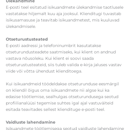
Ülekandmine
E-posti teel esitatud isikuandmete ülekandmise taotlusele
vastatakse hiljemalt kuu aja jooksul. Klienditugi tuvastab
isikusamasuse ja teavitab isikuandmetest, mis kuuluvad
ülekandmisele.
Otseturustusteated
E-posti aadressi ja telefoninumbrit kasutatakse
otseturundusteadete saatmiseks, kui klient on andnud
vastava nõusoleku. Kui klient ei soovi saada
otseturustusteateid, siis tuleb valida e-kirja jaluses vastav
viide või võtta ühendust klienditoega.
Kui isikuandmeid töödeldakse otseturunduse eesmärgil
on kliendil õigus oma isikuandmete nii algse kui ka
edasise töötlemise, sealhulgas otseturundusega seotud
profiilianalüüsi tegemise suhtes igal ajal vastuväiteid
esitada teavitades sellest kliendituge e-posti teel.
Vaidluste lahendamine
Isikuandmete töötlemisega seotud vaidluste lahendamine