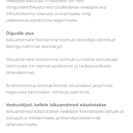
Veebipoe kasutaja IP-aadressi või teisi
võrguidentifikaatoreid töödeldakse veebipoe kui
infoühiskonna teenuse osutamiseks ning
veebikasutusstatistika tegemiseks.
Õiguslik alus
Isikuandmete töötlemine toimub kliendiga sõlmitud
lepingu täitmise eesmärgil.
Isikuandmete töötlemine toimub juriidilise kohustuse
täitmiseks (nt raamatupidamine ja tarbijavaidluste
lahendamine).
Andmetöötlus toimub kliendi nõusolekul järgmiste
tegevuste täitmiseks: infokirja saatmine.
Vastuvõtjad, kellele isikuandmed edastatakse
Isikuandmed edastatakse veebipoe klienditoele ostude ja
ostuajaloo haldamiseks ja kliendiprobleemide
lahendamiseks.