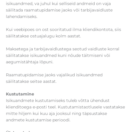
isikuandmed, va juhul kui selliseid andmeid on vaja
säilitada raamatupidamise jaoks või tarbijavaidluste
lahendamiseks.
Kui veebipoes on ost sooritatud ilma kliendikontota, siis
säilitatakse ostuajalugu kolm aastat.
Maksetega ja tarbijavaidlustega seotud vaidluste korral
säilitatakse isikuandmed kuni nõude täitmiseni või
aegumistähtaja lõpuni.
Raamatupidamise jaoks vajalikud isikuandmed
säilitatakse seitse aastat.
Kustutamine
Isikuandmete kustutamiseks tuleb võtta ühendust
klienditoega e-posti teel. Kustutamistaotlusele vastatakse
mitte hiljem kui kuu aja jooksul ning täpsustakse
andmete kustutamise perioodi.