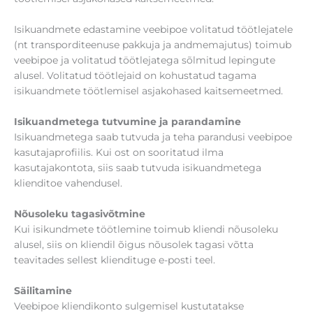
Isikuandmete edastamine veebipoe volitatud töötlejatele
(nt transporditeenuse pakkuja ja andmemajutus) toimub
veebipoe ja volitatud töötlejatega sõlmitud lepingute
alusel. Volitatud töötlejaid on kohustatud tagama
isikuandmete töötlemisel asjakohased kaitsemeetmed.
Isikuandmetega tutvumine ja parandamine
Isikuandmetega saab tutvuda ja teha parandusi veebipoe
kasutajaprofiilis. Kui ost on sooritatud ilma
kasutajakontota, siis saab tutvuda isikuandmetega
klienditoe vahendusel.
Nõusoleku tagasivõtmine
Kui isikundmete töötlemine toimub kliendi nõusoleku
alusel, siis on kliendil õigus nõusolek tagasi võtta
teavitades sellest kliendituge e-posti teel.
Säilitamine
Veebipoe kliendikonto sulgemisel kustutatakse