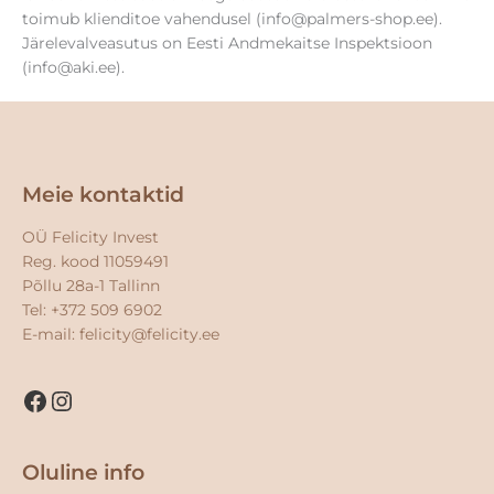
toimub klienditoe vahendusel (info@palmers-shop.ee).
Järelevalveasutus on Eesti Andmekaitse Inspektsioon
(info@aki.ee).
Facebook
Instagram
Meie kontaktid
OÜ Felicity Invest
Reg. kood 11059491
Põllu 28a-1 Tallinn
Tel: +372 509 6902
E-mail:
felicity@felicity.ee
Oluline info