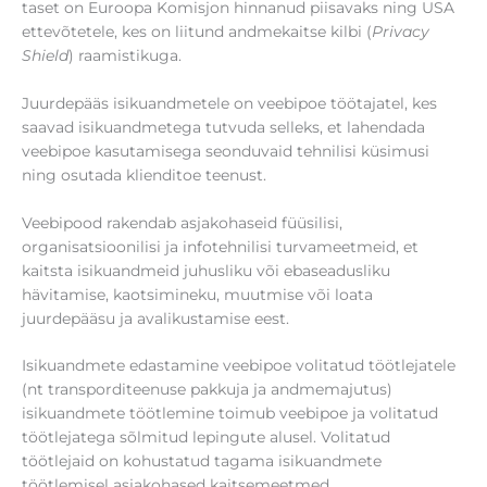
taset on Euroopa Komisjon hinnanud piisavaks ning USA
ettevõtetele, kes on liitund andmekaitse kilbi (
Privacy
Shield
) raamistikuga.
Juurdepääs isikuandmetele on veebipoe töötajatel, kes
saavad isikuandmetega tutvuda selleks, et lahendada
veebipoe kasutamisega seonduvaid tehnilisi küsimusi
ning osutada klienditoe teenust.
Veebipood rakendab asjakohaseid füüsilisi,
organisatsioonilisi ja infotehnilisi turvameetmeid, et
kaitsta isikuandmeid juhusliku või ebaseadusliku
hävitamise, kaotsimineku, muutmise või loata
juurdepääsu ja avalikustamise eest.
Isikuandmete edastamine veebipoe volitatud töötlejatele
(nt transporditeenuse pakkuja ja andmemajutus)
isikuandmete töötlemine toimub veebipoe ja volitatud
töötlejatega sõlmitud lepingute alusel. Volitatud
töötlejaid on kohustatud tagama isikuandmete
töötlemisel asjakohased kaitsemeetmed.