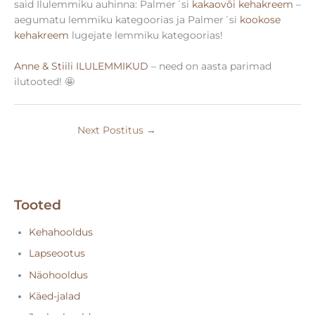
said Ilulemmiku auhinna: Palmer´si
kakaovõi kehakreem
–
aegumatu lemmiku kategoorias ja Palmer´si
kookose
kehakreem
lugejate lemmiku kategoorias!
Anne & Stiili ILULEMMIKUD
– need on aasta parimad
ilutooted!
🤩
Next Postitus
→
Tooted
Kehahooldus
Lapseootus
Näohooldus
Käed-jalad