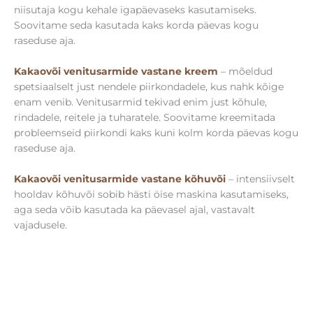
niisutaja kogu kehale igapäevaseks kasutamiseks.
Soovitame seda kasutada kaks korda päevas kogu
raseduse aja.
Kakaovõi venitusarmide vastane kreem
– mõeldud
spetsiaalselt just nendele piirkondadele, kus nahk kõige
enam venib. Venitusarmid tekivad enim just kõhule,
rindadele, reitele ja tuharatele. Soovitame kreemitada
probleemseid piirkondi kaks kuni kolm korda päevas kogu
raseduse aja.
Kakaovõi venitusarmide vastane kõhuvõi
– intensiivselt
hooldav kõhuvõi sobib hästi öise maskina kasutamiseks,
aga seda võib kasutada ka päevasel ajal, vastavalt
vajadusele.