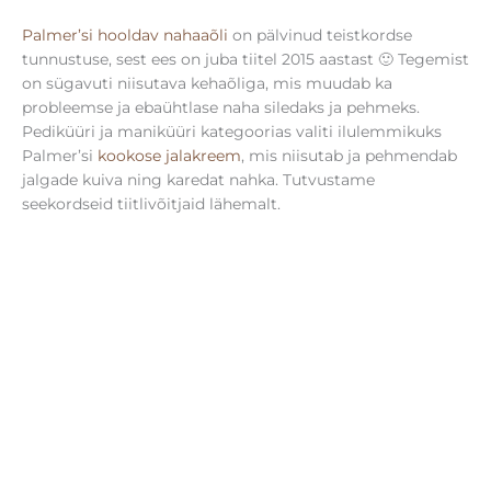
Palmer’si hooldav nahaaõli
on pälvinud teistkordse
tunnustuse, sest ees on juba tiitel 2015 aastast 🙂 Tegemist
on sügavuti niisutava kehaõliga, mis muudab ka
probleemse ja ebaühtlase naha siledaks ja pehmeks.
Pediküüri ja maniküüri kategoorias valiti ilulemmikuks
Palmer’si
kookose jalakreem
, mis niisutab ja pehmendab
jalgade kuiva ning karedat nahka. Tutvustame
seekordseid tiitlivõitjaid lähemalt.