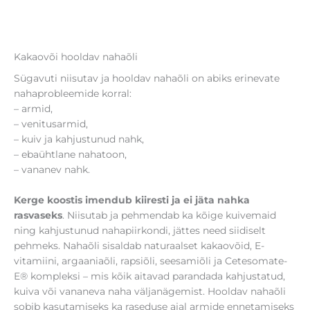
Kakaovõi hooldav nahaõli
Sügavuti niisutav ja hooldav nahaõli on abiks erinevate
nahaprobleemide korral:
– armid,
– venitusarmid,
– kuiv ja kahjustunud nahk,
– ebaühtlane nahatoon,
– vananev nahk.
Kerge koostis imendub kiiresti ja ei jäta nahka
rasvaseks
. Niisutab ja pehmendab ka kõige kuivemaid
ning kahjustunud nahapiirkondi, jättes need siidiselt
pehmeks. Nahaõli sisaldab naturaalset kakaovõid, E-
vitamiini, argaaniaõli, rapsiõli, seesamiõli ja Cetesomate-
E® kompleksi – mis kõik aitavad parandada kahjustatud,
kuiva või vananeva naha väljanägemist. Hooldav nahaõli
sobib kasutamiseks ka raseduse ajal armide ennetamiseks