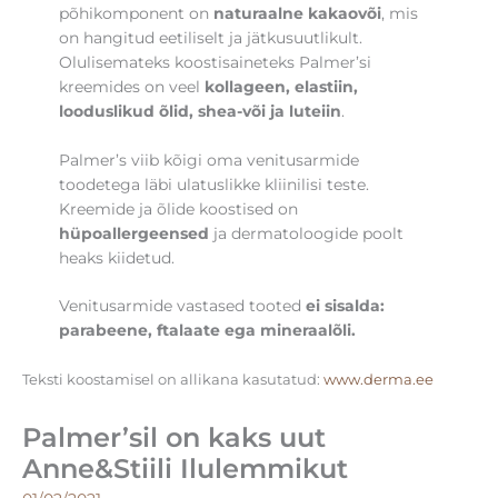
põhikomponent on
naturaalne kakaovõi
, mis
on hangitud eetiliselt ja jätkusuutlikult.
Olulisemateks koostisaineteks Palmer’si
kreemides on veel
kollageen, elastiin,
looduslikud õlid, shea-või ja luteiin
.
Palmer’s viib kõigi oma venitusarmide
toodetega läbi ulatuslikke kliinilisi teste.
Kreemide ja õlide koostised on
hüpoallergeensed
ja dermatoloogide poolt
heaks kiidetud.
Venitusarmide vastased tooted
ei sisalda:
parabeene, ftalaate ega mineraalõli.
Teksti koostamisel on allikana kasutatud:
www.derma.ee
Palmer’sil on kaks uut
Anne&Stiili Ilulemmikut