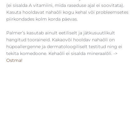
(ei sisalda A vitamiini, mida raseduse ajal ei soovitata).
Kasuta hooldavat nahaõli kogu kehal või probleemsetes
piirkondades kolm korda päevas.
Palmer’s kasutab ainult eetiliselt ja jätkusuutlikult
hangitud tooraineid. Kakaovõi hooldav nahaõli on
hüpoallergenne ja dermatoloogiliselt testitud ning ei
tekita komedoone. Kehaõli ei sisalda mineraalõli. ->
Ostma!