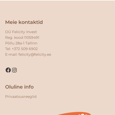
Facebook
Instagram
Meie kontaktid
OÜ Felicity Invest
Kasutame oma lehel veebiküpsiseid. Palun nõustu klikkides
Reg. kood 11059491
nupul "Nõustun" või tutvu reeglitega lähemalt ja soovi korral
Põllu 28a-1 Tallinn
lülita need välja
seadete
alt.
Tel: +372 509 6902
E-mail:
felicity@felicity.ee
CLOSE GDPR COOKIE 
Nõustun
Küpsiste seaded
Oluline info
Privaatsusreeglid