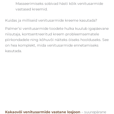
Masseerimiseks sobivad hästi kõik venitusarmide
vastased kreemid.
Kuidas ja milliseid venitusarmide kreeme kasutada?
Palmer’si venitusarmide toodete hulka kuulub igapäevane
niisutaja, kontsentreeritud kreem probleemsematele
piirkondadele ning kõhuvõi näiteks öiseks hoolduseks. See
on hea komplekt, mida venitusarmide ennetamiseks
kasutada.
Kakaovõi venitusarmide vastane losjoon
– suurepärane