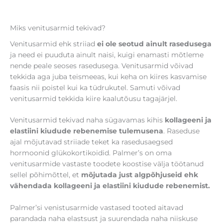
Miks venitusarmid tekivad?
Venitusarmid ehk striiad
ei ole seotud ainult rasedusega
ja need ei puuduta ainult naisi, kuigi enamasti mõtleme
nende peale seoses rasedusega. Venitusarmid võivad
tekkida aga juba teismeeas, kui keha on kiires kasvamise
faasis nii poistel kui ka tüdrukutel. Samuti võivad
venitusarmid tekkida kiire kaalutõusu tagajärjel.
Venitusarmid tekivad naha sügavamas kihis
kollageeni ja
elastiini kiudude rebenemise tulemusena
. Raseduse
ajal mõjutavad striiade teket ka rasedusaegsed
hormoonid glükokortikoidid. Palmer’s on oma
venitusarmide vastaste toodete koostise välja töötanud
sellel põhimõttel, et
mõjutada just algpõhjuseid ehk
vähendada kollageeni ja elastiini kiudude rebenemist.
Palmer’si venistusarmide vastased tooted aitavad
parandada naha elastsust ja suurendada naha niiskuse