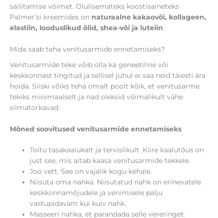
säilitamise võimet. Olulisemateks koostisaineteks
Palmer’si kreemides on
naturaalne kakaovõi, kollageen,
elastiin, looduslikud õlid, shea-või ja luteiin
.
Mida saab teha venitusarmide ennetamiseks?
Venitusarmide teke võib olla ka geneetiline või
keskkonnast tingitud ja sellisel juhul ei saa neid täiesti ära
hoida. Siiski võiks teha omalt poolt kõik, et venitusarme
tekiks minimaalselt ja nad oleksid võimalikult vähe
silmatorkavad.
Mõned soovitused venitusarmide ennetamiseks
Toitu tasakaalukalt ja tervislikult. Kiire kaalutõus on
just see, mis aitab kaasa venitusarmide tekkele.
Joo vett. See on vajalik kogu kehale.
Niisuta oma nahka. Niisutatud nahk on erinevatele
keskkonnamõjudele ja venimisele palju
vastupidavam kui kuiv nahk.
Masseeri nahka, et parandada selle vereringet.