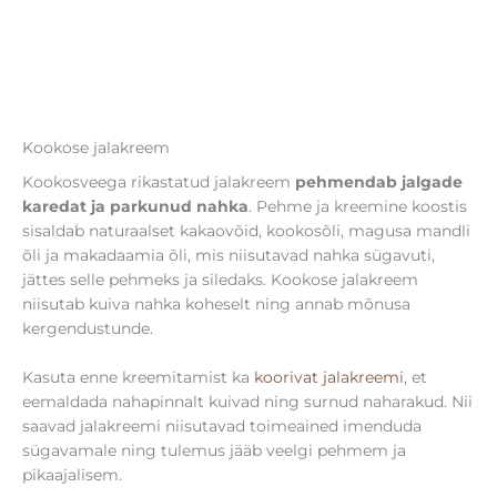
Kookose jalakreem
Kookosveega rikastatud jalakreem
pehmendab jalgade
karedat ja parkunud nahka
. Pehme ja kreemine koostis
sisaldab naturaalset kakaovõid, kookosõli, magusa mandli
õli ja makadaamia õli, mis niisutavad nahka sügavuti,
jättes selle pehmeks ja siledaks. Kookose jalakreem
niisutab kuiva nahka koheselt ning annab mõnusa
kergendustunde.
Kasuta enne kreemitamist ka
koorivat jalakreemi
, et
eemaldada nahapinnalt kuivad ning surnud naharakud. Nii
saavad jalakreemi niisutavad toimeained imenduda
sügavamale ning tulemus jääb veelgi pehmem ja
pikaajalisem.