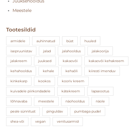
Juuksehooldus
Meestele
Tootesildid
armidele
auhinnatud
büst
huuled
isepruunistav
jalad
jalahooldus
jalakoorija
jalakreem
juuksed
kakaovõi
kakaovõi kehakreem
kehahooldus
kehale
kehaõli
kiiresti imenduv
kinkekarp
kookos
kooriv kreem
kuivadele piirkondadele
kätekreem
lapseootus
lõhnavaba
meestele
näohooldus
näole
peale sünnitust
pinguldav
pumbaga pudel
shea-või
vegan
venitusarmid