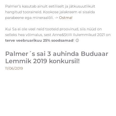
Palmer’s kasutab ainult eetiliselt ja jätkusuutlikult
hangitud tooraineid. Kookose jalakreem ei sisalda
parabeene ega mineraalõli. ->
Ostma!
Kui Sa ei ole veel neid tooteid proovinud, siis nüüd on
selleks hea võimalus, sest Anne&Stiili Ilulemmikud 2021 on
terve veebruarikuu 25% soodsamad
! 😉
Palmer´s sai 3 auhinda Buduaar
Lemmik 2019 konkursil!
11/06/2019