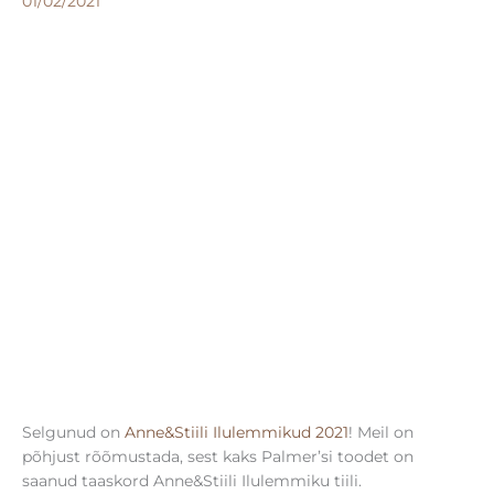
01/02/2021
Selgunud on
Anne&Stiili Ilulemmikud 2021
! Meil on
põhjust rõõmustada, sest kaks Palmer’si toodet on
saanud taaskord Anne&Stiili Ilulemmiku tiili.