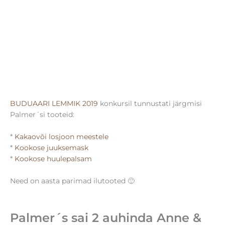
BUDUAARI LEMMIK 2019
konkursil tunnustati järgmisi
Palmer´si tooteid:
*
Kakaovõi losjoon meestele
*
Kookose juuksemask
*
Kookose huulepalsam
Need on aasta parimad ilutooted 🙂
Palmer´s sai 2 auhinda Anne &