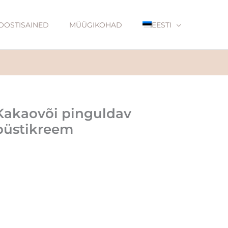
OOSTISAINED
MÜÜGIKOHAD
EESTI
Kakaovõi pinguldav
büstikreem