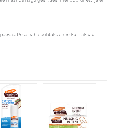
le määrida nagu geeli. See imendub kiiresti ja ei
a päevas. Pese nahk puhtaks enne kui hakkad