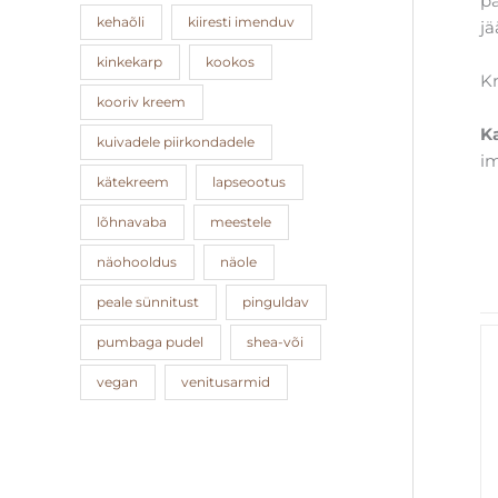
pa
kehaõli
kiiresti imenduv
j
kinkekarp
kookos
K
kooriv kreem
K
kuivadele piirkondadele
i
kätekreem
lapseootus
lõhnavaba
meestele
näohooldus
näole
peale sünnitust
pinguldav
pumbaga pudel
shea-või
vegan
venitusarmid