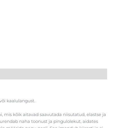
või kaalulangust.
ni, mis kõik aitavad saavutada niisutatud, elastse ja
uurendab naha toonust ja pingulolekut, aidates