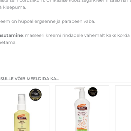
ista sel nooruslikum. Unikaalse koostisega kreemi saab naha
ää kleepuma.
reem on hüpoallergeenne ja parabeenivaba.
asutamine
: masseeri kreemi rindadele vähemalt kaks kord
metama.
SULLE VÕIB MEELDIDA KA…