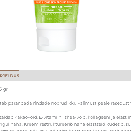
IRJELDUS
KOOSTIS
ARVUSTUSED
5 gr
tab parandada rindade nooruslikku välimust peale rasedust 
saldab kakaovõid, E-vitamiini, shea-võid, kollageeni ja elastii
ngul naha. Kreem restruktureerib naha elastseid kudesid, s