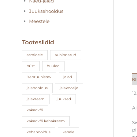
Käed-jalad
Juuksehooldus
Meestele
Tootesildid
armidele
auhinnatud
büst
huuled
isepruunistav
jalad
K
jalahooldus
jalakoorija
12
jalakreem
juuksed
Ai
kakaovõi
kakaovõi kehakreem
Si
pi
kehahooldus
kehale