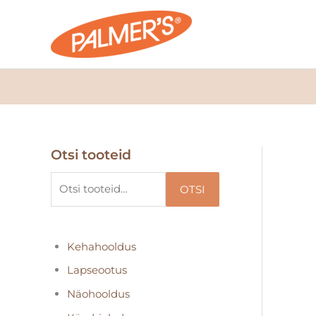
Skip
to
content
Otsi tooteid
O
t
OTSI
s
i
:
Kehahooldus
Lapseootus
Näohooldus