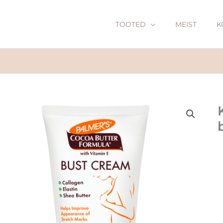
TOOTED
MEIST
K