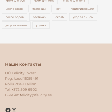
крем для рук
крем для тела
масло для тела
масло какао
масло ши
ноги
подтягивающий
после родов
растяжки
скраб
уход за лицом
уход за ногами
уценка
Facebook
Instagram
Наши контакты
OÜ Felicity Invest
Reg. kood 11059491
Põllu 28a-1 Tallinn
Tel: +372 509 6902
E-мейл:
felicity@felicity.ee