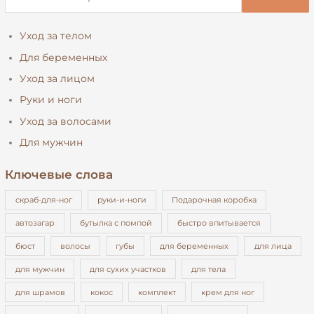
к
а
Уход за телом
т
Для беременных
ь
Уход за лицом
:
Руки и ноги
Уход за волосами
Для мужчин
Ключевые слова
cкраб-для-ног
pуки-и-ноги
Подарочная коробка
автозагар
бутылка с помпой
быстро впитывается
бюст
волосы
губы
для беременных
для лица
для мужчин
для сухих участков
для тела
для шрамов
кокос
комплект
крем для ног