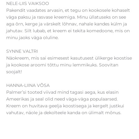
NELE-LIIS VAIKSOO
Pakendit vaadates arvasin, et tegu on kookosele kohaselt
väga paksu ja rasvase kreemiga. Minu üllatuseks on see
aga õrn, kerge ja värskelt lõhnav, nahale kandes külm ja
jahutav. Silt lubab, et kreem ei tekita komedoone, mis on
minu jaoks väga oluline.
SYNNE VALTRI
Näokreem, mis sai esimesest kasutusest ülikerge koostise
ja kookose aroomi tõttu minu lemmikuks. Soovitan
soojalt!
HANNA-LIINA VÕSA
Palmer’si tooted viivad mind tagasi aega, kus elasin
Ameerikas ja seal olid need väga-väga populaarsed.
Kreem on huvitava geelja koostisega ja kergelt justkui
vahutav, näole ja dekolteele kanda on ülimalt mõnus.