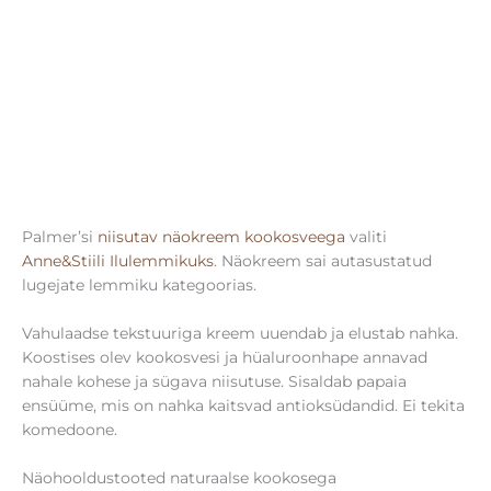
Palmer’si
niisutav näokreem kookosveega
valiti
Anne&Stiili Ilulemmikuks
. Näokreem sai autasustatud
lugejate lemmiku kategoorias.
Vahulaadse tekstuuriga kreem uuendab ja elustab nahka.
Koostises olev kookosvesi ja hüaluroonhape annavad
nahale kohese ja sügava niisutuse. Sisaldab papaia
ensüüme, mis on nahka kaitsvad antioksüdandid. Ei tekita
komedoone.
Näohooldustooted naturaalse kookosega