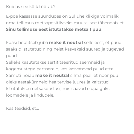
Kuidas see kõik töötab?
E-poe kassasse suundudes on Sul ühe klikiga võimalik
oma tellimus metsapositiivseks muuta, see tähendab, et
Sinu tellimuse eest istutatakse metsa 1 puu
.
Edasi hoolitseb juba
make it neutral
selle eest, et puud
saaksid istutatud ning neist kasvaksid suured ja tugevad
puud.
Selleks kasutatakse sertifitseeritud seemneid ja
kogemustega partnereid, kes kasvatavad puud ette.
Samuti hoiab
make it neutral
silma peal, et noor puu
oleks aastakümneid hea tervise juures ja kaitstud.
Istutatakse metsakooslusi, mis saavad elupaigaks
loomadele ja lindudele.
Kas teadsid, et…