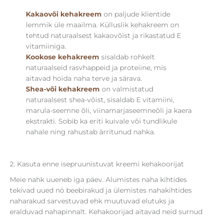
Kakaovõi kehakreem
on paljude klientide
lemmik üle maailma. Külluslik kehakreem on
tehtud naturaalsest kakaovõist ja rikastatud E
vitamiiniga.
Kookose kehakreem
sisaldab rohkelt
naturaalseid rasvhappeid ja proteiine, mis
aitavad hoida naha terve ja särava.
Shea-või kehakreem
on valmistatud
naturaalsest shea-võist, sisaldab E vitamiini,
marula-seemne õli, viinamarjaseemneõli ja kaera
ekstrakti. Sobib ka eriti kuivale või tundlikule
nahale ning rahustab ärritunud nahka.
2. Kasuta enne isepruunistuvat kreemi kehakoorijat
Meie nahk uueneb iga päev. Alumistes naha kihtides
tekivad uued nö beebirakud ja ülemistes nahakihtides
naharakud sarvestuvad ehk muutuvad elutuks ja
eralduvad nahapinnalt. Kehakoorijad aitavad neid surnud