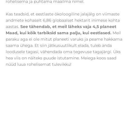
rohelisema ja puhtama maailma nimel.
Kas teadsid, et eestlaste ökoloogiline jalajälg on viimaste
andmete kohaselt 6,86 globaalset hektarit inimese kohta
aastas.
See tähendab, et meil läheks vaja 4,5 planeet
Maad, kui kõik tarbiksid sama palju, kui eestlased.
Meil
paraku aga ei ole mitut planeeti varuks ja peame hakkama
saama ühega. Et siin jätkusuutlikult elada, tuleb anda
loodusele tagasi, vähendada oma tegevuse tagajärgi. Üks
hea viis on näiteks puude istutamine. Meiega koos saad
nüüd luua rohelisemat tulevikku!