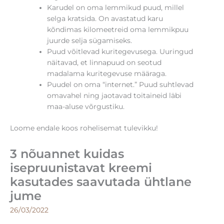
Karudel on oma lemmikud puud, millel
selga kratsida. On avastatud karu
kõndimas kilomeetreid oma lemmikpuu
juurde selja sügamiseks.
Puud võitlevad kuritegevusega. Uuringud
näitavad, et linnapuud on seotud
madalama kuritegevuse määraga.
Puudel on oma “internet.” Puud suhtlevad
omavahel ning jaotavad toitaineid läbi
maa-aluse võrgustiku.
Loome endale koos rohelisemat tulevikku!
3 nõuannet kuidas
isepruunistavat kreemi
kasutades saavutada ühtlane
jume
26/03/2022