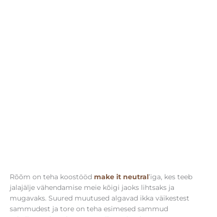
Rõõm on teha koostööd
make it neutral
’iga, kes teeb
jalajälje vähendamise meie kõigi jaoks lihtsaks ja
mugavaks. Suured muutused algavad ikka väikestest
sammudest ja tore on teha esimesed sammud