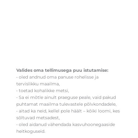
Valides oma tellimusega puu istutamise:
• oled andnud oma panuse rohelisse ja
tervislikku maailma,
• toetad kohalikke metsi,
• Sa ei mõtle ainult praeguse peale, vaid pakud
puhtamat maailma tulevastele põlvkondadele,
• aitad ka neid, kellel pole häält – kõiki loomi, kes
sõltuvad metsadest,
• oled aidanud vähendada kasvuhoonegaaside
heitkoguseid.