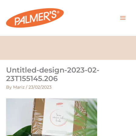
Skip
MAI
to
content
MEN
Untitled-design-2023-02-
23T155145.206
By
Mariz
/
23/02/2023