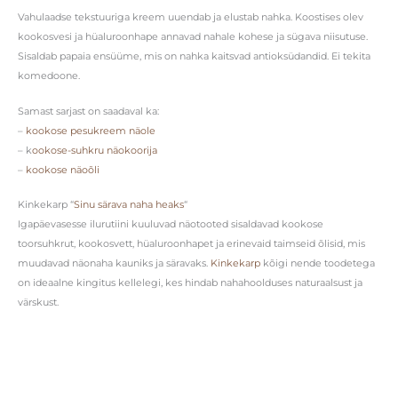
Vahulaadse tekstuuriga kreem uuendab ja elustab nahka. Koostises olev
kookosvesi ja hüaluroonhape annavad nahale kohese ja sügava niisutuse.
Sisaldab papaia ensüüme, mis on nahka kaitsvad antioksüdandid. Ei tekita
komedoone.
Samast sarjast on saadaval ka:
–
kookose pesukreem näole
– k
ookose-suhkru näokoorija
–
kookose näoõli
Kinkekarp “
Sinu särava naha heaks
“
Igapäevasesse ilurutiini kuuluvad näotooted sisaldavad kookose
toorsuhkrut, kookosvett, hüaluroonhapet ja erinevaid taimseid õlisid, mis
muudavad näonaha kauniks ja säravaks.
Kinkekarp
kõigi nende toodetega
on ideaalne kingitus kellelegi, kes hindab nahahoolduses naturaalsust ja
värskust.