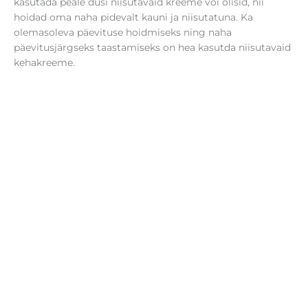
kasutada peale duši niisutavaid kreeme või õlisid, nii
hoidad oma naha pidevalt kauni ja niisutatuna. Ka
olemasoleva päevituse hoidmiseks ning naha
päevitusjärgseks taastamiseks on hea kasutda niisutavaid
kehakreeme.