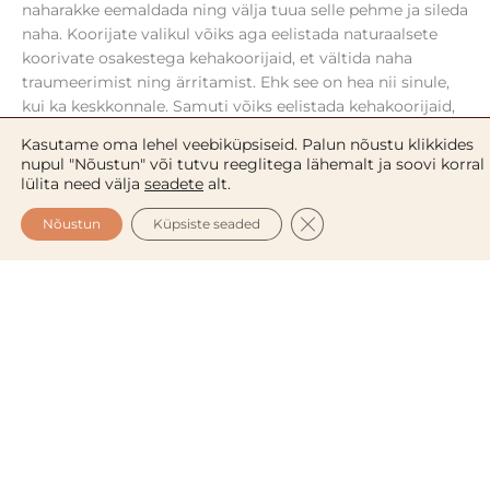
naharakke eemaldada ning välja tuua selle pehme ja sileda
naha. Koorijate valikul võiks aga eelistada naturaalsete
koorivate osakestega kehakoorijaid, et vältida naha
traumeerimist ning ärritamist. Ehk see on hea nii sinule,
kui ka keskkonnale. Samuti võiks eelistada kehakoorijaid,
mis niisutavad, mitte ei kuivata nahka.
Niisutatud ja
Kasutame oma lehel veebiküpsiseid. Palun nõustu klikkides
siledale nahk loob eelduse, et ka isepruunistav kreemi
nupul "Nõustun" või tutvu reeglitega lähemalt ja soovi korral
jätab kauni ning ühtlase jume.
lülita need välja
seadete
alt.
CLOSE GDPR COOKIE 
Nõustun
Küpsiste seaded