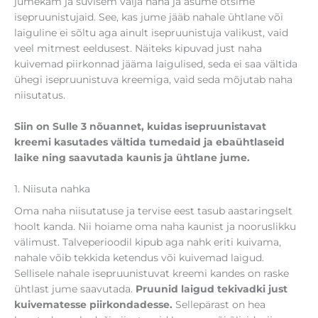
jumekam ja suvisem välja näha ja asume otsime
isepruunistujaid. See, kas jume jääb nahale ühtlane või
laiguline ei sõltu aga ainult isepruunistuja valikust, vaid
veel mitmest eeldusest. Näiteks kipuvad just naha
kuivemad piirkonnad jääma laigulised, seda ei saa vältida
ühegi isepruunistuva kreemiga, vaid seda mõjutab naha
niisutatus.
Siin on Sulle 3 nõuannet, kuidas isepruunistavat
kreemi kasutades vältida tumedaid ja ebaühtlaseid
laike ning saavutada kaunis ja ühtlane jume.
1. Niisuta nahka
Oma naha niisutatuse ja tervise eest tasub aastaringselt
hoolt kanda. Nii hoiame oma naha kaunist ja nooruslikku
välimust. Talveperioodil kipub aga nahk eriti kuivama,
nahale võib tekkida ketendus või kuivemad laigud.
Sellisele nahale isepruunistuvat kreemi kandes on raske
ühtlast jume saavutada.
Pruunid laigud tekivadki just
kuivematesse piirkondadesse.
Sellepärast on hea