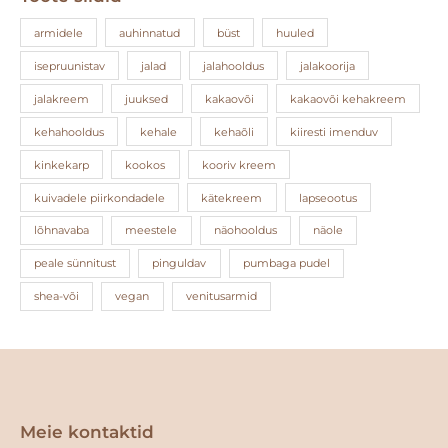
armidele
auhinnatud
büst
huuled
isepruunistav
jalad
jalahooldus
jalakoorija
jalakreem
juuksed
kakaovõi
kakaovõi kehakreem
kehahooldus
kehale
kehaõli
kiiresti imenduv
kinkekarp
kookos
kooriv kreem
kuivadele piirkondadele
kätekreem
lapseootus
lõhnavaba
meestele
näohooldus
näole
peale sünnitust
pinguldav
pumbaga pudel
shea-või
vegan
venitusarmid
Facebook
Instagram
Meie kontaktid