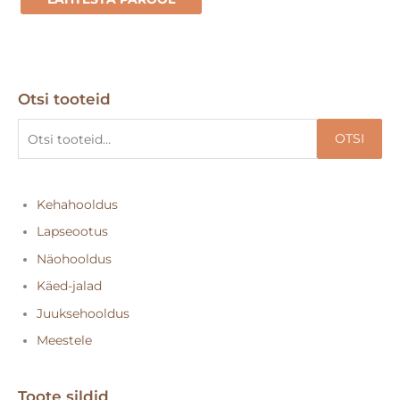
Otsi tooteid
O
t
OTSI
s
i
:
Kehahooldus
Lapseootus
Näohooldus
Käed-jalad
Juuksehooldus
Meestele
Toote sildid