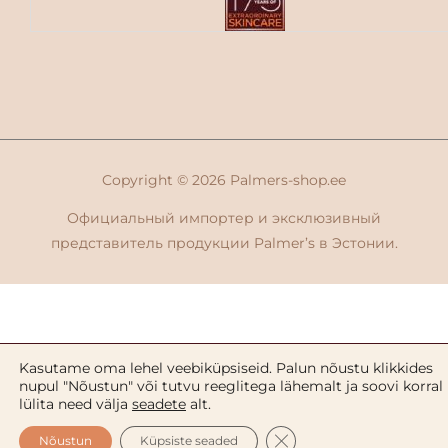
Copyright © 2026
Palmers-shop.ee
Официальный импортер и эксклюзивный
представитель продукции Palmer’s в Эстонии.
Kasutame oma lehel veebiküpsiseid. Palun nõustu klikkides
nupul "Nõustun" või tutvu reeglitega lähemalt ja soovi korral
lülita need välja
seadete
alt.
CLOSE GDPR COOKIE 
Nõustun
Küpsiste seaded