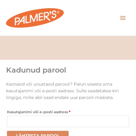
Skip
MAI
to
content
MEN
Kadunud parool
Nõutud
Kaotasid või unustasid parooli? Palun sisesta oma
kasutajanimi või e-posti aadress. Sulle saadetakse kiri
lingiga, mille abil saad endale uue parooli määrata.
Kasutajanimi või e-posti aadress
*
LÄHTESTA PAROOL