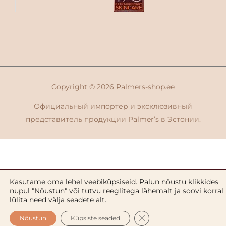
Copyright © 2026
Palmers-shop.ee
Официальный импортер и эксклюзивный
представитель продукции Palmer’s в Эстонии.
Kasutame oma lehel veebiküpsiseid. Palun nõustu klikkides
nupul "Nõustun" või tutvu reeglitega lähemalt ja soovi korral
lülita need välja
seadete
alt.
CLOSE GDPR COOKIE 
Nõustun
Küpsiste seaded