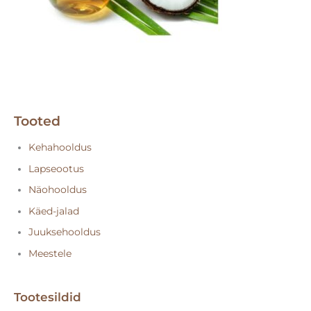
Tooted
Kehahooldus
Lapseootus
Näohooldus
Käed-jalad
Juuksehooldus
Meestele
Tootesildid