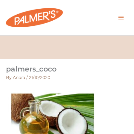
Skip
MAI
to
content
MEN
palmers_coco
By
Andra
/
21/10/2020