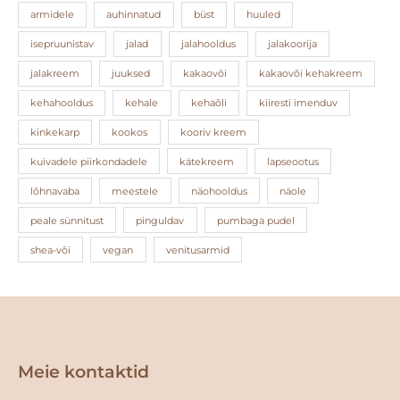
armidele
auhinnatud
büst
huuled
isepruunistav
jalad
jalahooldus
jalakoorija
jalakreem
juuksed
kakaovõi
kakaovõi kehakreem
kehahooldus
kehale
kehaõli
kiiresti imenduv
kinkekarp
kookos
kooriv kreem
kuivadele piirkondadele
kätekreem
lapseootus
lõhnavaba
meestele
näohooldus
näole
peale sünnitust
pinguldav
pumbaga pudel
shea-või
vegan
venitusarmid
Facebook
Instagram
Meie kontaktid