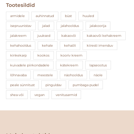
Tootesildid
armidele
auhinnatud
büst
huuled
isepruunistav
jalad
jalahooldus
jalakoorija
jalakreem
juuksed
kakaovõi
kakaovõi kehakreem
kehahooldus
kehale
kehaõli
kiiresti imenduv
kinkekarp
kookos
kooriv kreem
kuivadele piirkondadele
kätekreem
lapseootus
lõhnavaba
meestele
näohooldus
näole
peale sünnitust
pinguldav
pumbaga pudel
shea-või
vegan
venitusarmid
Facebook
Instagram