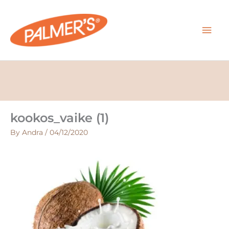
Skip
MAI
to
content
MEN
kookos_vaike (1)
By
Andra
/
04/12/2020