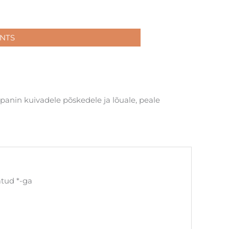
NTS
panin kuivadele põskedele ja lõuale, peale
tatud
*
-ga