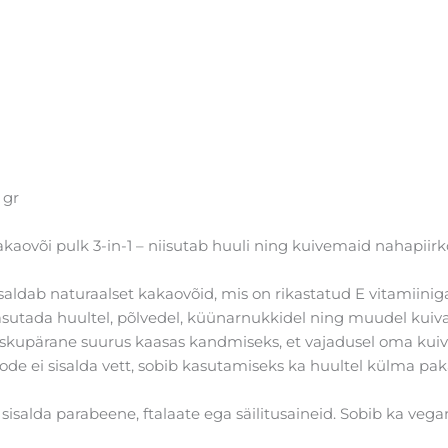
 gr
kaovõi pulk 3-in-1 – niisutab huuli ning kuivemaid nahapiirko
saldab naturaalset kakaovõid, mis on rikastatud E vitamiini
sutada huultel, põlvedel, küünarnukkidel ning muudel kuiva
skupärane suurus kaasas kandmiseks, et vajadusel oma kui
ode ei sisalda vett, sobib kasutamiseks ka huultel külma pa
 sisalda parabeene, ftalaate ega säilitusaineid. Sobib ka vegan