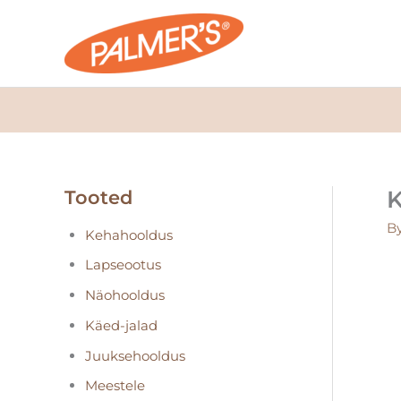
Skip
to
content
K
Tooted
B
Kehahooldus
Lapseootus
Näohooldus
Käed-jalad
Juuksehooldus
Meestele