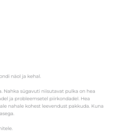
ndi näol ja kehal.
ga. Nahka sügavuti niisutavat pulka on hea
del ja probleemsetel piirkondadel. Hea
vale nahale kohest leevendust pakkuda. Kuna
kasega.
itele.