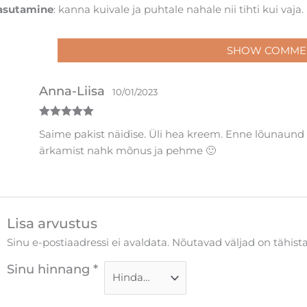
asutamine
: kanna kuivale ja puhtale nahale nii tihti kui vaja.
SHOW COMME
Anna-Liisa
10/01/2023
Hinnanguga
Saime pakist näidise. Üli hea kreem. Enne lõunaund 
5
/ 5
ärkamist nahk mõnus ja pehme 🙂
Lisa arvustus
Sinu e-postiaadressi ei avaldata.
Nõutavad väljad on tähis
Sinu hinnang
*