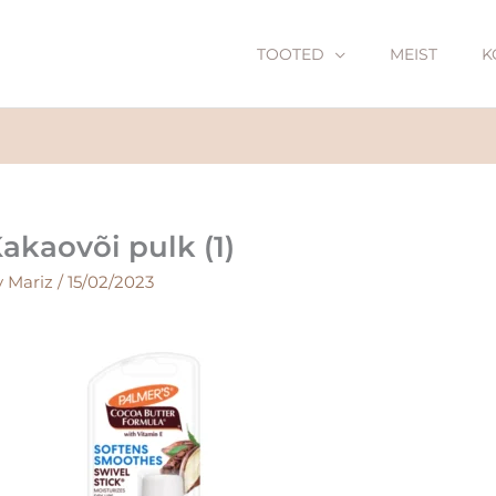
TOOTED
MEIST
K
akaovõi pulk (1)
y
Mariz
/
15/02/2023