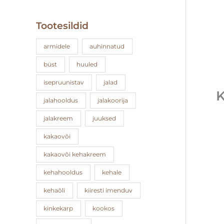
Tootesildid
armidele
auhinnatud
büst
huuled
isepruunistav
jalad
K
jalahooldus
jalakoorija
jalakreem
juuksed
kakaovõi
kakaovõi kehakreem
kehahooldus
kehale
kehaõli
kiiresti imenduv
kinkekarp
kookos