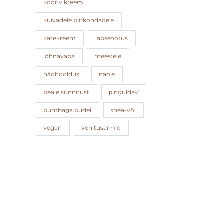
kooriv kreem
kuivadele piirkondadele
kätekreem
lapseootus
lõhnavaba
meestele
näohooldus
näole
peale sünnitust
pinguldav
pumbaga pudel
shea-või
vegan
venitusarmid