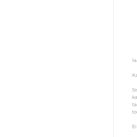
14
Ka
Si
ka
ta
to
Ei