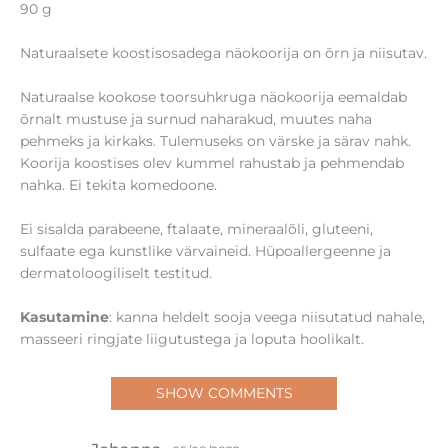
Naturaalse kookose toorsuhkruga näokoorija eemaldab
õrnalt mustuse ja surnud naharakud, muutes naha
pehmeks ja kirkaks. Tulemuseks on värske ja särav nahk.
Koorija koostises olev kummel rahustab ja pehmendab
nahka. Ei tekita komedoone.
Ei sisalda parabeene, ftalaate, mineraalõli, gluteeni,
sulfaate ega kunstlike värvaineid. Hüpoallergeenne ja
dermatoloogiliselt testitud.
Kasutamine
: kanna heldelt sooja veega niisutatud nahale,
masseeri ringjate liigutustega ja loputa hoolikalt.
SHOW COMMENTS
Johanna
05/08/2022
Hinnanguga
Olen selle näokoorijaga väga rahul. Teeb oma
5
/ 5
tööd hästi ja nahk on peale selle toote ikkagi