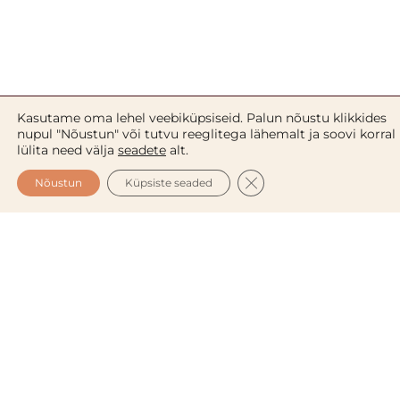
Nimi
*
E-post
*
Salvesta minu nimi, e-posti- ja veebiaadress
sellesse veebilehitsejasse järgmiste
kommentaaride jaoks.
Kookose pesukreem näole