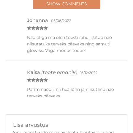
Hinnanguga
Näo õliga ma olen tõesti rahul. Jätab näo
5
/ 5
niisutatuks terveks päevaks ning samuti
glowiks. Väga mõnus toode!
Kaisa
(toote omanik)
15/12/2022
Hinnanguga
Parim näoõli, nii hea lõhn ja niisutanb näo
5
/ 5
terveks päevaks.
Lisa arvustus
Sinu e-postiaadressi ei avaldata.
Nõutavad väljad
on tähistatud
*
-ga
Sinu hinnang
*