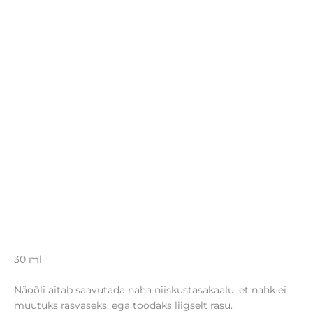
30 ml
Näoõli aitab saavutada naha niiskustasakaalu, et nahk ei
muutuks rasvaseks, ega toodaks liigselt rasu.
Sisaldab lisaks naturaalsele kookosõlile veel 9 nahka
toitvat õli, mis kõik niisutavad, toidavad ja värskendavad
näonahka. Koostises olev magusa mandli-, greibiseemne-,