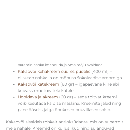
Kaunist kinkekarbist leiad kõik vajaliku niisutavaks
nahahoolitsuseks:
Kakaovõi kehakoorija
(200 gr) – nahahooldusrutiini esimene
samm võiks olla naha koorimine, nii saavad hooldustooted
paremin nahka imenduda ja oma mõju avaldada.
Kakaovõi kehakreem suures pudelis
(400 ml) –
niisutab nahka ja on mõnusa šokolaadise aroomiga.
Kakaovõi kätekreem
(60 gr) – igapäevane kiire abi
kuivaks muutuvatele kätele.
Hooldava jalakreem
(60 gr) – seda toitvat kreemi
võib kasutada ka öise maskina. Kreemita jalad ning
pane ööseks jalga õhukesed puuvillased sokid.
Kakaovõi sisaldab rohkelt antioksüdante, mis on supertoit
meie nahale. Kreemid on külluslikud ning sulanduvad
kehatemperatuuril, mis võimaldab toimeainetel
imenduda sügavamale nahka, jättes selle pehmeks ja
siledaks. Täpsema toodete kirjelduse ja koostise leiad
klikkides tootenimetustel.