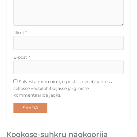
Nimi
*
E-post
*
Salvesta minu nimi, e-posti- ja veebiaadress
sellesse veebilehitsejasse järgmiste
kommentaaride jaoks.
Kookose-suhkru näokoorija
Kasutame oma lehel veebiküpsiseid. Palun nõustu klikkides
nupul "Nõustun" või tutvu reeglitega lähemalt ja soovi korral
lülita need välja
seadete
alt.
CLOSE GDPR COOKIE 
Nõustun
Küpsiste seaded