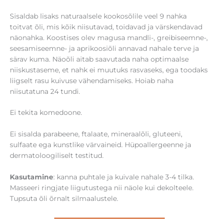
seesamiseemne- ja aprikoosiõli annavad nahale terve ja
särav kuma. Näoõli aitab saavutada naha optimaalse
niiskustaseme, et nahk ei muutuks rasvaseks, ega toodaks
liigselt rasu kuivuse vähendamiseks. Hoiab naha
niisutatuna 24 tundi.
Ei tekita komedoone.
Ei sisalda parabeene, ftalaate, mineraalõli, gluteeni,
sulfaate ega kunstlike värvaineid. Hüpoallergeenne ja
dermatoloogiliselt testitud.
Kasutamine
: kanna puhtale ja kuivale nahale 3-4 tilka.
Masseeri ringjate liigutustega nii näole kui dekolteele.
Tupsuta õli õrnalt silmaalustele.
SHOW COMMENTS
Johanna
05/08/2022