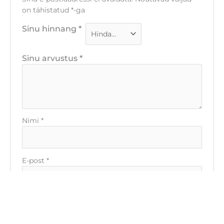
Sinu arvustus
*
Nimi
*
E-post
*
Salvesta minu nimi, e-posti- ja veebiaadress
sellesse veebilehitsejasse järgmiste
kommentaaride jaoks.