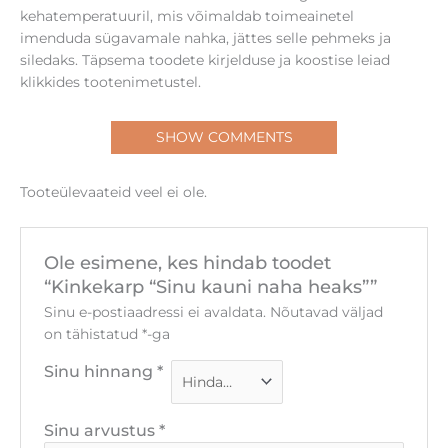
SHOW COMMENTS
Tooteülevaateid veel ei ole.
Ole esimene, kes hindab toodet
“Kinkekarp “Sinu kauni naha heaks””
Sinu e-postiaadressi ei avaldata.
Nõutavad väljad
on tähistatud
*
-ga
Sinu hinnang
*
Sinu arvustus
*