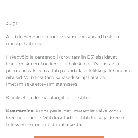
30 gr
Aitab leevendada nibude vaevusi, mis võivad tekkida
rinnaga toitmisel.
Kakaovõid ja pantenooli (provitamiin B5) sisaldavat
imetamiskreemi on kerge nahale kanda. Rahustav ja
pehmendav kreem aitab parandada valulikke ja lõhenenud
nibusid. Võib kasutada ka raseduse ajal nibude
imetamiseks ettevalmistamiseks.
Kliiniliselt ja dermatoloogiliselt testitud.
Kasutamine
: kanna peale igat imetamist väike kogus
kreemi nibudele. Võib kasutada nii tihti kui vaja. Kreem
tuleks enne imetamist maha pesta.