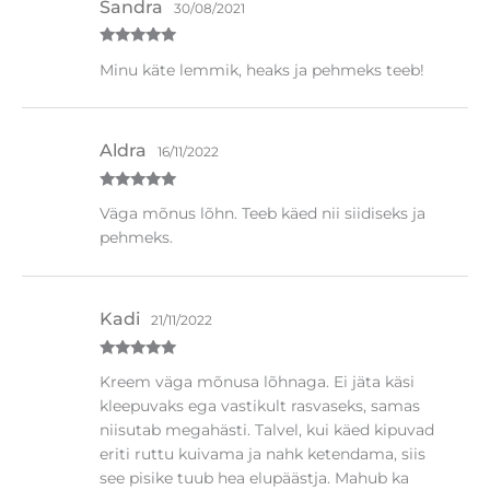
Sandra
30/08/2021
Hinnanguga
Minu käte lemmik, heaks ja pehmeks teeb!
5
/ 5
Aldra
16/11/2022
Hinnanguga
Väga mõnus lõhn. Teeb käed nii siidiseks ja
5
/ 5
pehmeks.
Kadi
21/11/2022
Hinnanguga
Kreem väga mõnusa lõhnaga. Ei jäta käsi
5
/ 5
kleepuvaks ega vastikult rasvaseks, samas
niisutab megahästi. Talvel, kui käed kipuvad
eriti ruttu kuivama ja nahk ketendama, siis
see pisike tuub hea elupäästja. Mahub ka