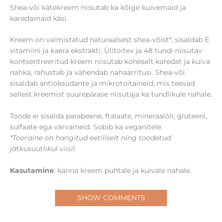
Shea-või kätekreem niisutab ka kõige kuivemaid ja
karedamaid käsi.
Kreem on valmistatud naturaalsest shea-võist*, sisaldab E
vitamiini ja kaera ekstrakti. Ülitoitev ja 48 tundi niisutav
kontsentreeritud kreem niisutab koheselt karedat ja kuiva
nahka, rahustab ja vähendab nahaärritusi. Shea-või
sisaldab antioksüdante ja mikrotoitaineid, mis teevad
sellest kreemist suurepärase niisutaja ka tundlikule nahale.
Toode ei sisalda parabeene, ftalaate, mineraalõli, gluteeni,
sulfaate ega värvaineid. Sobib ka veganitele.
*Tooraine on hangitud eetiliselt ning toodetud
jätkusuutlikul viisil.
Kasutamine
: kanna kreem puhtale ja kuivale nahale.
SHOW COMMENTS