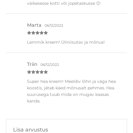
väikesesse kotti või jopetaskusse 🙂
Marta
06/12/2022
Hinnanguga
Lemmik kreem! Üliniisutav ja mõnus!
5
/ 5
Triin
06/12/2022
Hinnanguga
Super hea kreem! Meeldiv lõhn ja väga hea
5
/ 5
koostis, jätab käed mõnusalt pehmes. Hea
suurusega tuub mida on mugav kaasas
kanda.
Lisa arvustus