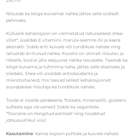
250 ml
Niisutab ka kõige kuivemat nahka jättes selle siidiselt
pehmeks.
Külluslik kehalosjoon on valmistatud naturaalsest shea-
võist*, sisaldab E vitamiini, marula-seemne õli ja kaera
ekstrakti. Sobib eriti kuivale või tundlikule nahale ning
rahustab ärritunud nahka. Koostis on ülimalt niisutav ja
rikkalik, kuid ei jäta seejuures nahka rasvaseks. Taastab ka
kõige kuivema ja tuhmima naha, jättes selle elastseks ja
siledaks. Shea-või sisaldab antioksüdante ja
mikrotoitaineid, mis teevad sellest kehalosjoonist
suurepärase niisutaja ka tundlikule nahale.
Toode ei sisalda parabeene, ftalaate, mineraalõli, gluteeni,
sulfaate ega värvaineid. Sobib ka veganitele.
*Tooraine on hangitud eetiliselt ning toodetud
jätkusuutlikul viisil.
Kasutamine
: kanna losjoon puhtale ja kuivale nahale.