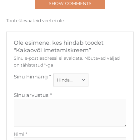
SHOW COMMENTS
Tooteülevaateid veel ei ole.
Ole esimene, kes hindab toodet
“Kakaovõi imetamiskreem”
Sinu e-postiaadressi ei avaldata.
Nõutavad väljad
on tähistatud
*
-ga
Sinu hinnang
*
Sinu arvustus
*
Nimi
*