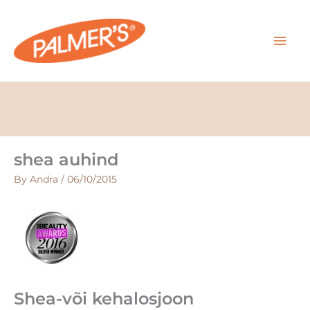
Skip
MAI
to
content
MEN
shea auhind
By
Andra
/
06/10/2015
Shea-või kehalosjoon