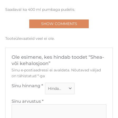
Saadaval ka 400 ml pumbaga pudelis.
SHOW COMMENTS
Tooteülevaateid veel ei ole.
Ole esimene, kes hindab toodet “Shea-
või kehalosjoon”
Sinu e-postiaadressi ei avaldata.
Nõutavad väljad
on tähistatud
*
-ga
Sinu hinnang
*
Sinu arvustus
*