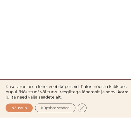
Kasutame oma lehel veebiküpsiseid. Palun nõustu klikkides
nupul "Nõustun" või tutvu reeglitega lähemalt ja soovi korral
lülita need välja
seadete
alt.
125 gr
CLOSE GDPR COOKIE 
Nõustun
Küpsiste seaded
Aitab parandada rindade nooruslikku välimust peale
rasedust või kaalulangust.
Sisaldab kakaovõid, E-vitamiini, shea-võid, kollageeni ja