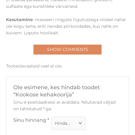
sulfaate ega kunstlikke värvaineid.
Kasutamine
: masseeri ringjate liigutustega niiskel nahal
üle kogu keha, eriti nendes piirkondades, kus nahk on
kuivem. Loputa hoolikalt.
SHOW COMMENTS
Tooteülevaateid veel ei ole.
Ole esimene, kes hindab toodet
“Kookose kehakoorija”
Sinu e-postiaadressi ei avaldata.
Nõutavad väljad
on tähistatud
*
-ga
Sinu hinnang
*