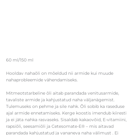
60 ml/150 ml
Hooldav nahaõli on mõeldud nii armide kui muude
nahaprobleemide vähendamiseks.
Mitmeotstarbeline õli aitab parandada venitusarmide,
tavaliste armide ja kahjustatud naha väljanägemist.
Tulemuseks on pehme ja sile nahk. Õli sobib ka raseduse
ajal armide ennetamiseks. Kerge koostis imendub kiiresti
ja ei jäta nahka rasvaseks. Sisaldab kakaovõid, E-vitamiini,
rapsiõli, seesamiõli ja Cetesomate-E® – mis aitavad
parandada kahjustatud ja vananeva naha välimust . Ei