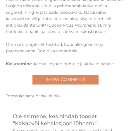
Losjoon niisutab, silub ja pehmendab kuiva nahka
sügavuti ning ei jäta seda kleepuvaks. Naturaalne
kakaovõi on väga toitainerikas ning sisaldab rohkelt
antioksüdante CMP (
Cocoa Mass Polyphenols
), mis
hooldavad nahka ja loovad kaitsva niiskusbarjääri.
Dermatoloogiliselt testitud, hüpoallergeenne ja
parabeenivaba. Sobib ka veganitele.
Kasutamine
: kanna losjoon puhtale ja kuivale nahale.
SHOW COMMENTS
Tooteülevaateid veel ei ole.
Ole esimene, kes hindab toodet
“Kakaovõi kehalosjoon lõhnatu”
Sinu e-postiaadressi ei avaldata.
Nõutavad väljad