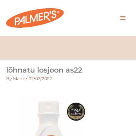
Skip
MAI
to
content
MEN
lõhnatu losjoon as22
By
Mariz
/
02/02/2022