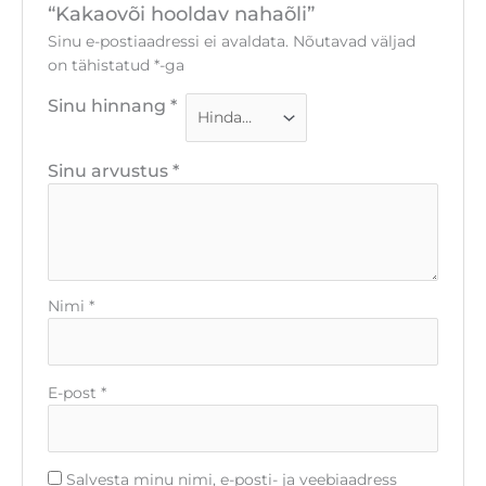
“Kakaovõi hooldav nahaõli”
Sinu e-postiaadressi ei avaldata.
Nõutavad väljad
on tähistatud
*
-ga
Sinu hinnang
*
Sinu arvustus
*
Nimi
*
E-post
*
Salvesta minu nimi, e-posti- ja veebiaadress