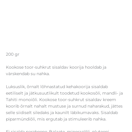
200 gr
Kookose toor-suhkrut sisaldav koorija hooldab ja
värskendab su nahka.
Luksuslik, õrnalt lõhnastatud kehakoorija sisaldab
eetiliselt ja jätkusuutlikult toodetud kookosõli, mandli- ja
Tahiti monoiõli. Kookose toor-suhkrut sisaldav kreem
koorib õrnalt nahalt mustuse ja surnud naharakud, jättes
selle siidiselt siledaks ja kaunilt läbikumavaks. Sisaldab
piparmündiõli, mis ergutab ja stimuleerib nahka.
Ei sisalda parabeene, ftalaate, mineraalõli, gluteeni,