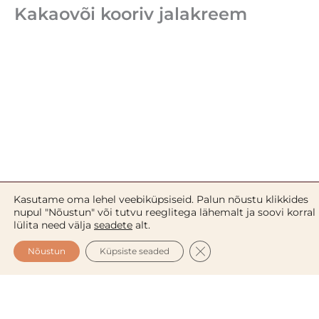
Kakaovõi kooriv jalakreem
Kasutame oma lehel veebiküpsiseid. Palun nõustu klikkides
nupul "Nõustun" või tutvu reeglitega lähemalt ja soovi korral
lülita need välja
seadete
alt.
CLOSE GDPR COOKIE 
Nõustun
Küpsiste seaded