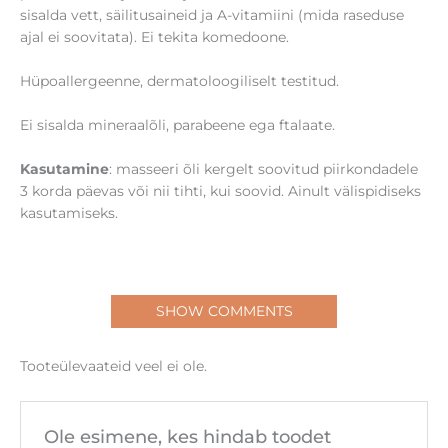
sisalda vett, säilitusaineid ja A-vitamiini (mida raseduse
ajal ei soovitata). Ei tekita komedoone.
Hüpoallergeenne, dermatoloogiliselt testitud.
Ei sisalda mineraalõli, parabeene ega ftalaate.
Kasutamine
: masseeri õli kergelt soovitud piirkondadele
3 korda päevas või nii tihti, kui soovid. Ainult välispidiseks
kasutamiseks.
SHOW COMMENTS
Tooteülevaateid veel ei ole.
Ole esimene, kes hindab toodet