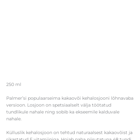
250 ml
Palmer’si populaarseima kakaovõi kehalosjooni lõhnavaba
versioon. Losjoon on spetsiaalselt välja töötatud
tundlikule nahale ning sobib ka ekseemile kalduvale
nahale.
Külluslik kehalosjoon on tehtud naturaalsest kakaovõist ja
rikastatud E vitamiiniga. Hoiab naha niisutatuna 48 tundi.