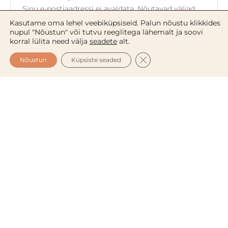
Sinu e-postiaadressi ei avaldata.
Nõutavad väljad
on tähistatud
*
-ga
Kasutame oma lehel veebiküpsiseid. Palun nõustu klikkides
nupul "Nõustun" või tutvu reeglitega lähemalt ja soovi
Sinu hinnang
*
korral lülita need välja
seadete
alt.
CLOSE GDPR COOKIE 
Nõustun
Küpsiste seaded
Sinu arvustus
*
Nimi
*
E-post
*
Salvesta minu nimi, e-posti- ja veebiaadress
sellesse veebilehitsejasse järgmiste