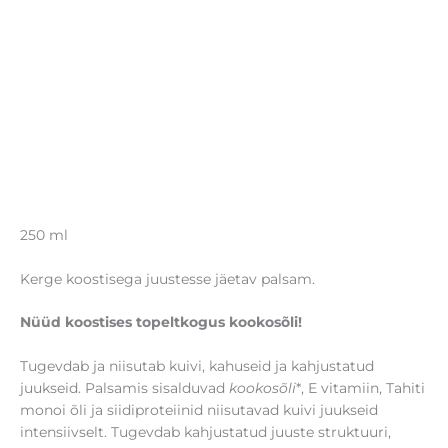
250 ml
Kerge koostisega juustesse jäetav palsam.
Nüüd koostises topeltkogus kookosõli!
Tugevdab ja niisutab kuivi, kahuseid ja kahjustatud
juukseid. Palsamis sisalduvad
kookosõli
*, E vitamiin, Tahiti
monoi õli ja siidiproteiinid niisutavad kuivi juukseid
intensiivselt. Tugevdab kahjustatud juuste struktuuri,