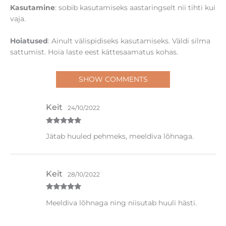
Kasutamine
: sobib kasutamiseks aastaringselt nii tihti kui
vaja.
Hoiatused
: Ainult välispidiseks kasutamiseks. Väldi silma
sattumist. Hoia laste eest kättesaamatus kohas.
SHOW COMMENTS
Keit
24/10/2022
Hinnanguga
Jätab huuled pehmeks, meeldiva lõhnaga.
5
/ 5
Keit
28/10/2022
Hinnanguga
Meeldiva lõhnaga ning niisutab huuli hästi.
5
/ 5