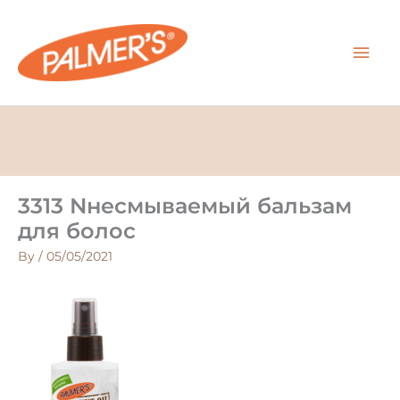
Skip
MAI
to
content
MEN
3313 Nнесмываемый бальзам
для болос
By
/
05/05/2021