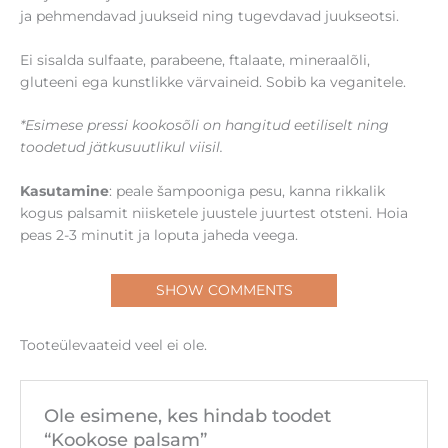
ja pehmendavad juukseid ning tugevdavad juukseotsi.
Ei sisalda sulfaate, parabeene, ftalaate, mineraalõli,
gluteeni ega kunstlikke värvaineid. Sobib ka veganitele.
*Esimese pressi kookosõli on hangitud eetiliselt ning
toodetud jätkusuutlikul viisil.
Kasutamine
: peale šampooniga pesu, kanna rikkalik
kogus palsamit niisketele juustele juurtest otsteni. Hoia
peas 2-3 minutit ja loputa jaheda veega.
SHOW COMMENTS
Tooteülevaateid veel ei ole.
Ole esimene, kes hindab toodet
“Kookose palsam”