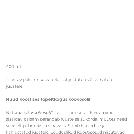
400 ml
Taastav palsam kuivadele, kahjustatud või värvitud
juustele.
Nüüd koostises topeltkogus kookosõli!
Naturaalset
kookosõli
*, Tahiti monoi õli, E vitamiini
sisaldav palsam parandab juuste seisukorda, muutes need
siidiselt pehmeks ja säravaks. Sobib kuivadele ja
kahjustatud juustele. Looduslikud koostisosad niisutavad