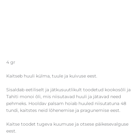
4 gr
Kaitseb huuli külma, tuule ja kuivuse eest.
Sisaldab eetiliselt ja jätkusuutlikult toodetud kookosõli ja
Tahiti monoi õli, mis niisutavad huuli ja jätavad need
pehmeks. Hooldav palsam hoiab huuled niisutatuna 48
tundi, kaitstes neid lõhenemise ja pragunemise eest.
Kaitse toodet tugeva kuumuse ja otsese päikesevalguse
eest.