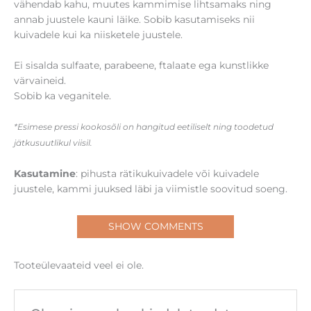
vähendab kahu, muutes kammimise lihtsamaks ning
annab juustele kauni läike. Sobib kasutamiseks nii
kuivadele kui ka niisketele juustele.
Ei sisalda sulfaate, parabeene, ftalaate ega kunstlikke
värvaineid.
Sobib ka veganitele.
*Esimese pressi kookosõli on hangitud eetiliselt ning toodetud
jätkusuutlikul viisil.
Kasutamine
: pihusta rätikukuivadele või kuivadele
juustele, kammi juuksed läbi ja viimistle soovitud soeng.
SHOW COMMENTS
Tooteülevaateid veel ei ole.