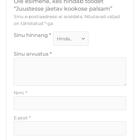
Ole esimene, kes hindab toodet
“Juustesse jäetav kookose palsam”
Sinu e-postiaadressi ei avaldata.
Nõutavad väljad
on tähistatud
*
-ga
Sinu hinnang
*
Sinu arvustus
*
Nimi
*
E-post
*