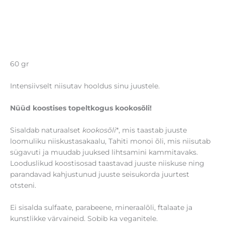
60 gr
Intensiivselt niisutav hooldus sinu juustele.
Nüüd koostises topeltkogus kookosõli!
Sisaldab naturaalset
kookosõli
*, mis taastab juuste
loomuliku niiskustasakaalu, Tahiti monoi õli, mis niisutab
sügavuti ja muudab juuksed lihtsamini kammitavaks.
Looduslikud koostisosad taastavad juuste niiskuse ning
parandavad kahjustunud juuste seisukorda juurtest
otsteni.
Ei sisalda sulfaate, parabeene, mineraalõli, ftalaate ja
kunstlikke värvaineid. Sobib ka veganitele.