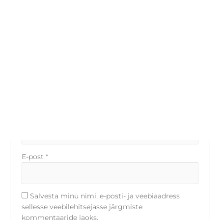
on tähistatud
*
-ga
Sinu hinnang
*
Sinu arvustus
*
Nimi
*
E-post
*
Salvesta minu nimi, e-posti- ja veebiaadress
sellesse veebilehitsejasse järgmiste
kommentaaride jaoks.