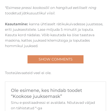
*Esimese pressi kookosõli on hangitud eetiliselt ning
toodetud jätkusuutlikul viisil.
Kasutamine:
kanna ühtlaselt rätikukuivadesse juustesse,
eriti juukseotstele. Lase mõjuda 5 minutit ja loputa.
Kasuta kord nädalas. Võib kasutada ka öise taastava
maskina, kattes juuksed kilemütsiga ja loputades
hommikul juuksed.
SHOW COMMENTS
Tooteülevaateid veel ei ole.
Ole esimene, kes hindab toodet
“Kookose juuksemask”
Sinu e-postiaadressi ei avaldata.
Nõutavad väljad
on tähistatud
*
-ga