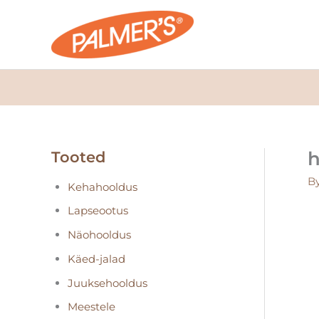
Skip
to
content
h
Tooted
B
Kehahooldus
Lapseootus
Näohooldus
Käed-jalad
Juuksehooldus
Meestele