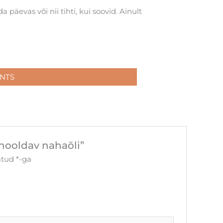
 päevas või nii tihti, kui soovid. Ainult
NTS
hooldav nahaõli”
tatud
*
-ga