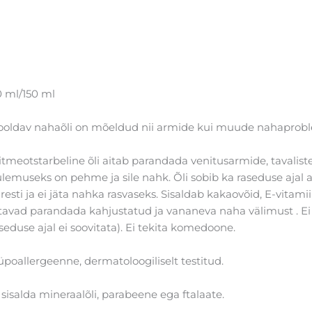
 ml/150 ml
ooldav nahaõli on mõeldud nii armide kui muude nahaprob
tmeotstarbeline õli aitab parandada venitusarmide, tavalist
lemuseks on pehme ja sile nahk. Õli sobib ka raseduse aja
iresti ja ei jäta nahka rasvaseks. Sisaldab kakaovõid, E-vitami
tavad parandada kahjustatud ja vananeva naha välimust . Ei si
seduse ajal ei soovitata). Ei tekita komedoone.
poallergeenne, dermatoloogiliselt testitud.
 sisalda mineraalõli, parabeene ega ftalaate.