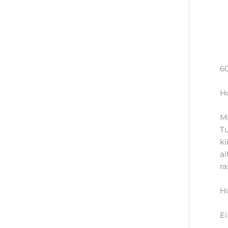
60
H
Mi
Tu
ki
ai
ra
Hü
Ei