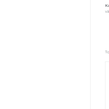
K
vä
To