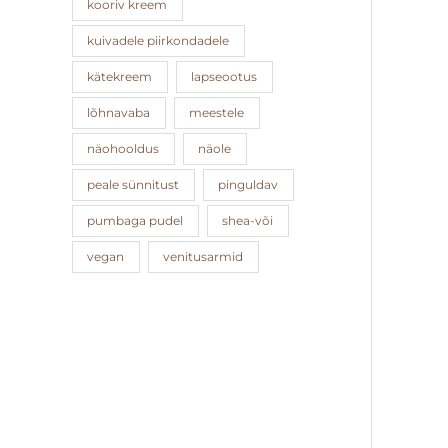
kooriv kreem
kuivadele piirkondadele
kätekreem
lapseootus
lõhnavaba
meestele
näohooldus
näole
peale sünnitust
pinguldav
pumbaga pudel
shea-või
vegan
venitusarmid