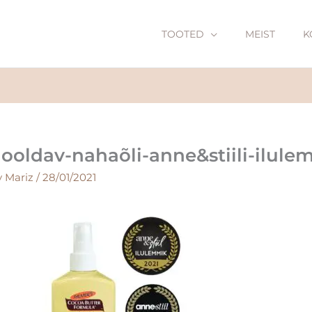
TOOTED
MEIST
K
ooldav-nahaõli-anne&stiili-ilule
y
Mariz
/
28/01/2021