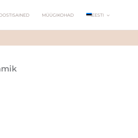
OOSTISAINED
MÜÜGIKOHAD
EESTI
mmik