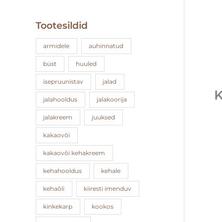
Tootesildid
armidele
auhinnatud
büst
huuled
isepruunistav
jalad
K
jalahooldus
jalakoorija
jalakreem
juuksed
kakaovõi
kakaovõi kehakreem
kehahooldus
kehale
kehaõli
kiiresti imenduv
kinkekarp
kookos