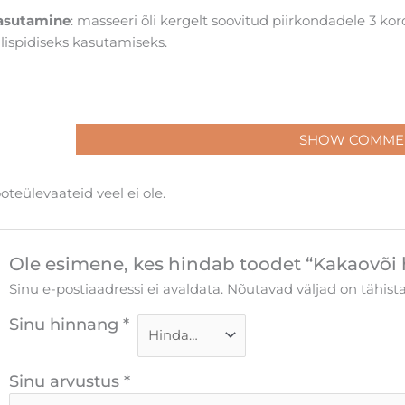
asutamine
: masseeri õli kergelt soovitud piirkondadele 3 korda
lispidiseks kasutamiseks.
SHOW COMME
oteülevaateid veel ei ole.
Ole esimene, kes hindab toodet “Kakaovõi 
Sinu e-postiaadressi ei avaldata.
Nõutavad väljad on tähis
Sinu hinnang
*
Sinu arvustus
*