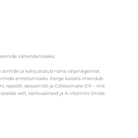
leemide vähendamiseks.
e armide ja kahjustatud naha väljanägemist.
l armide ennetamiseks. Kerge koostis imendub
ini, rapsiõli, seesamiõli ja Cetesomate-E® – mis
salda vett, säilitusaineid ja A-vitamiini (mida