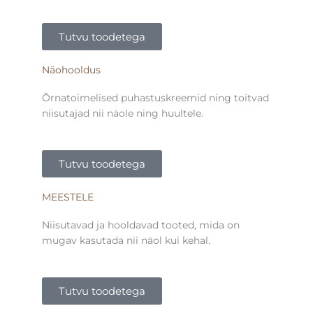
Tutvu toodetega
Näohooldus
Õrnatoimelised puhastuskreemid ning toitvad
niisutajad nii näole ning huultele.
Tutvu toodetega
MEESTELE
Niisutavad ja hooldavad tooted, mida on
mugav kasutada nii näol kui kehal.
Tutvu toodetega