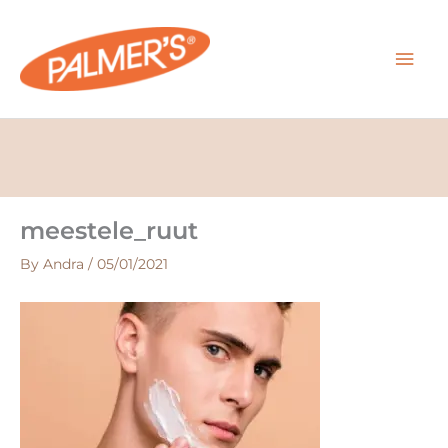
Skip
MAI
to
content
MEN
meestele_ruut
By
Andra
/
05/01/2021