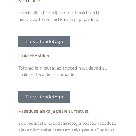
Käed-jalad
Looduslikud koorijad ning hooldavad ja
niisutavad kreemid kätele ja jalgadele.
Tutvu toodetega
juuksehooldus
Toitvad ja niisutavad tooted muudavad su
juuksed terveks ja säravaks.
Tutvu toodetega
Raseduse ajaks ja peale sünnitust
Suurepäraste koostisainetega tooted raseduse
ajaks ning naha taastumiseks peale sünnitust.