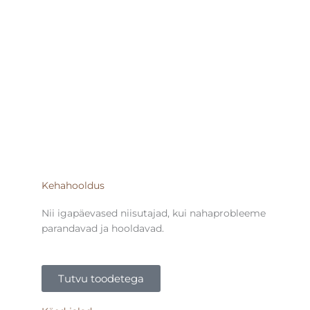
Kehahooldus
Nii igapäevased niisutajad, kui nahaprobleeme
parandavad ja hooldavad.
Tutvu toodetega