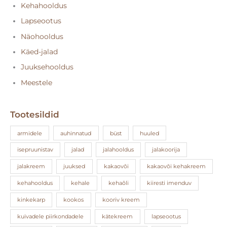
Kehahooldus
Lapseootus
Näohooldus
Käed-jalad
Juuksehooldus
Meestele
Tootesildid
armidele
auhinnatud
büst
huuled
isepruunistav
jalad
jalahooldus
jalakoorija
jalakreem
juuksed
kakaovõi
kakaovõi kehakreem
kehahooldus
kehale
kehaõli
kiiresti imenduv
kinkekarp
kookos
kooriv kreem
kuivadele piirkondadele
kätekreem
lapseootus