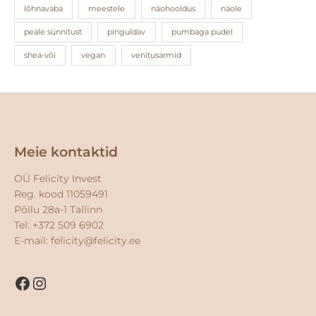
lõhnavaba
meestele
näohooldus
näole
peale sünnitust
pinguldav
pumbaga pudel
shea-või
vegan
venitusarmid
Facebook
Instagram
Meie kontaktid
OÜ Felicity Invest
Reg. kood 11059491
Põllu 28a-1 Tallinn
Tel: +372 509 6902
E-mail:
felicity@felicity.ee