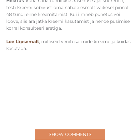
Hoiatus
: kuna naha tundlikkus raseduse ajal suureneb,
testi kreemi sobivust oma nahale esmalt väikesel pinnal
48 tundi enne kreemitamist. Kui ilmneb punetus või
lööve, siis ära jätka kreemi kasutamist ja nende püsimise
korral konsulteeri arstiga.
Loe täpsemalt
, milliseid venitusarmide kreeme ja kuidas
kasutada.
SHOW COMMENTS