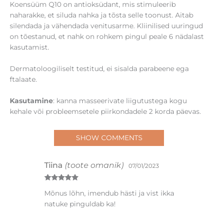
Koensüüm Q10 on antioksüdant, mis stimuleerib
naharakke, et siluda nahka ja tõsta selle toonust. Aitab
silendada ja vähendada venitusarme. Kliinilised uuringud
on tõestanud, et nahk on rohkem pingul peale 6 nädalast
kasutamist.
Dermatoloogiliselt testitud, ei sisalda parabeene ega
ftalaate.
Kasutamine
: kanna masseerivate liigutustega kogu
kehale või probleemsetele piirkondadele 2 korda päevas.
SHOW COMMENTS
Tiina
(toote omanik)
07/01/2023
Hinnanguga
Mõnus lõhn, imendub hästi ja vist ikka
5
/ 5
natuke pinguldab ka!