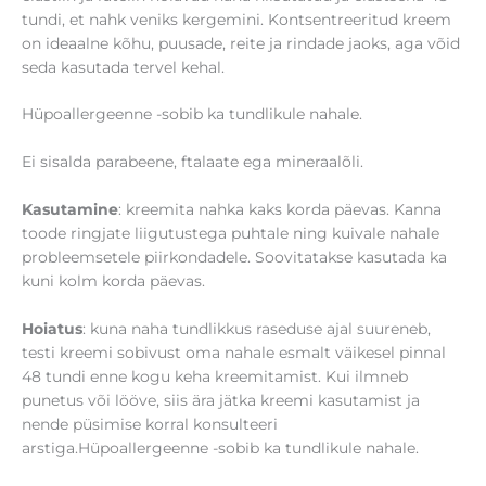
tundi, et nahk veniks kergemini. Kontsentreeritud kreem
on ideaalne kõhu, puusade, reite ja rindade jaoks, aga võid
seda kasutada tervel kehal.
Hüpoallergeenne -sobib ka tundlikule nahale.
Ei sisalda parabeene, ftalaate ega mineraalõli.
Kasutamine
: kreemita nahka kaks korda päevas. Kanna
toode ringjate liigutustega puhtale ning kuivale nahale
probleemsetele piirkondadele. Soovitatakse kasutada ka
kuni kolm korda päevas.
Hoiatus
: kuna naha tundlikkus raseduse ajal suureneb,
testi kreemi sobivust oma nahale esmalt väikesel pinnal
48 tundi enne kogu keha kreemitamist. Kui ilmneb
punetus või lööve, siis ära jätka kreemi kasutamist ja
nende püsimise korral konsulteeri
arstiga.Hüpoallergeenne -sobib ka tundlikule nahale.