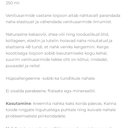
250 ml
Venitusarmide vastane losjoon aitab nähtavalt parandada
naha elastsust ja vähendada venitusarmide ilmumist.
Naturaalne kakaovõi, shea-või ning looduslikud õlid,
kollageen, elastin ja luteiin hoiavad naha niisutatud ja
elastsena 48 tundi, et nahk veniks kergemini. Kerge
koostisega losjoon sobib kasutamiseks kogu kehal,
suurim venitusarmide tekke oht on kõhul, rindadel,
puusadel ja reitel.
Hüpoallergeenne -sobib ka tundlikule nahale.
Ei sisalda parabeene, ftalaate ega mineraalõli.
Kasutamine
: kreemita nahka kaks korda päevas. Kanna
toode ringjate liigutustega puhtale ning kuivale nahale
probleemsetele piirkondadele.