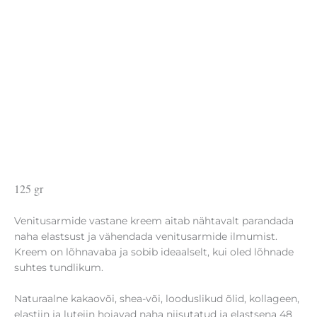
125 gr
Venitusarmide vastane kreem aitab nähtavalt parandada
naha elastsust ja vähendada venitusarmide ilmumist.
Kreem on lõhnavaba ja sobib ideaalselt, kui oled lõhnade
suhtes tundlikum.
Naturaalne kakaovõi, shea-või, looduslikud õlid, kollageen,
elastiin ja luteiin hoiavad naha niisutatud ja elastsena 48