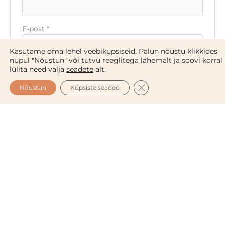
E-post
*
Kasutame oma lehel veebiküpsiseid. Palun nõustu klikkides
nupul "Nõustun" või tutvu reeglitega lähemalt ja soovi korral
Salvesta minu nimi, e-posti- ja veebiaadress
lülita need välja
seadete
alt.
sellesse veebilehitsejasse järgmiste
CLOSE GDPR COOKIE 
Nõustun
Küpsiste seaded
kommentaaride jaoks.
Kakaovõi venitusarmide vastane
kõhuvõi