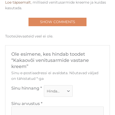
Loe täpsemalt
, milliseid venitusarmide kreeme ja kuidas
kasutada.
SHOW COMMENTS
Tooteülevaateid veel ei ole.
Ole esimene, kes hindab toodet
“Kakaovõi venitusarmide vastane
kreem”
Sinu e-postiaadressi ei avaldata.
Nõutavad väljad
on tähistatud
*
-ga
Sinu hinnang
*
Sinu arvustus
*