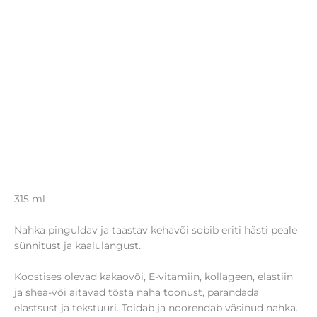
315 ml
Nahka pinguldav ja taastav kehavõi sobib eriti hästi peale
sünnitust ja kaalulangust.
Koostises olevad kakaovõi, E-vitamiin, kollageen, elastiin
ja shea-või aitavad tõsta naha toonust, parandada
elastsust ja tekstuuri. Toidab ja noorendab väsinud nahka.