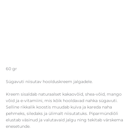
60 gr
Sügavuti niisutav hoolduskreem jalgadele.
Kreem sisaldab naturaalset kakaovõid, shea-võid, mango
võid ja e-vitamiini, mis kõik hooldavad nahka sügavuti.
Selline rikkalik koostis muudab kuiva ja kareda naha
pehmeks, siledaks ja ülimalt niisutatuks. Piparmündiõli
elustab väsinud ja valutavaid jalgu ning tekitab värskema
enesetunde.