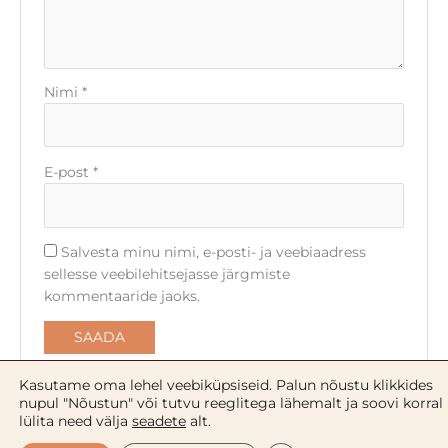
Nimi
*
E-post
*
Salvesta minu nimi, e-posti- ja veebiaadress
sellesse veebilehitsejasse järgmiste
kommentaaride jaoks.
Kasutame oma lehel veebiküpsiseid. Palun nõustu klikkides
nupul "Nõustun" või tutvu reeglitega lähemalt ja soovi korral
Kakaovõi kehalosjoon
lülita need välja
seadete
alt.