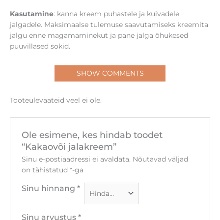
Kasutamine
: kanna kreem puhastele ja kuivadele
jalgadele. Maksimaalse tulemuse saavutamiseks kreemita
jalgu enne magamaminekut ja pane jalga õhukesed
puuvillased sokid.
SHOW COMMENTS
Tooteülevaateid veel ei ole.
Ole esimene, kes hindab toodet
“Kakaovõi jalakreem”
Sinu e-postiaadressi ei avaldata.
Nõutavad väljad
on tähistatud
*
-ga
Sinu hinnang
*
Sinu arvustus
*