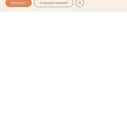
CLOSE GDPR COOKIE 
Nõustun
Küpsiste seaded