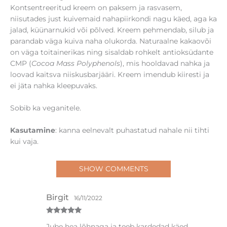
Kontsentreeritud kreem on paksem ja rasvasem,
niisutades just kuivemaid nahapiirkondi nagu käed, aga ka
jalad, küünarnukid või põlved. Kreem pehmendab, silub ja
parandab väga kuiva naha olukorda. Naturaalne kakaovõi
on väga toitainerikas ning sisaldab rohkelt antioksüdante
CMP (
Cocoa Mass Polyphenols
), mis hooldavad nahka ja
loovad kaitsva niiskusbarjääri. Kreem imendub kiiresti ja
ei jäta nahka kleepuvaks.
Sobib ka veganitele.
Kasutamine
: kanna eelnevalt puhastatud nahale nii tihti
kui vaja.
SHOW COMMENTS
Birgit
16/11/2022
Hinnanguga
Jube hea lõhnaga ja teeb kardedad käed
5
/ 5