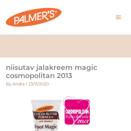
Skip
MAI
to
content
MEN
niisutav jalakreem magic
cosmopolitan 2013
By
Andra
/
23/11/2020