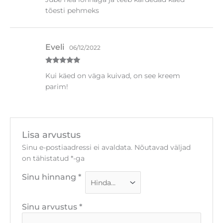
tõesti pehmeks
Eveli
06/12/2022
Hinnanguga
Kui käed on väga kuivad, on see kreem
5
/ 5
parim!
Lisa arvustus
Sinu e-postiaadressi ei avaldata.
Nõutavad väljad
on tähistatud
*
-ga
Sinu hinnang
*
Sinu arvustus
*