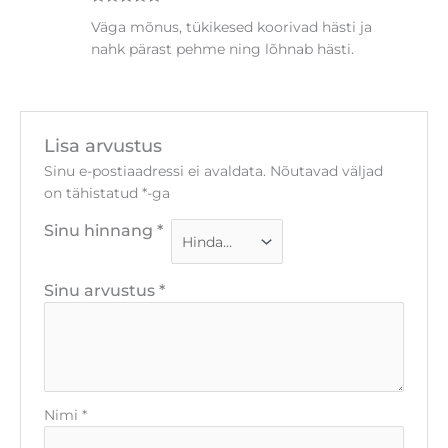
Hinnanguga
Väga mõnus, tükikesed koorivad hästi ja
5
/ 5
nahk pärast pehme ning lõhnab hästi.
Lisa arvustus
Sinu e-postiaadressi ei avaldata.
Nõutavad väljad
on tähistatud
*
-ga
Sinu hinnang
*
Sinu arvustus
*
Nimi
*