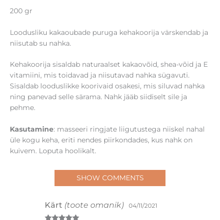
200 gr
Loodusliku kakaoubade puruga kehakoorija värskendab ja
niisutab su nahka.
Kehakoorija sisaldab naturaalset kakaovõid, shea-võid ja E
vitamiini, mis toidavad ja niisutavad nahka sügavuti.
Sisaldab looduslikke koorivaid osakesi, mis siluvad nahka
ning panevad selle särama. Nahk jääb siidiselt sile ja
pehme.
Kasutamine
: masseeri ringjate liigutustega niiskel nahal
üle kogu keha, eriti nendes piirkondades, kus nahk on
kuivem. Loputa hoolikalt.
SHOW COMMENTS
Kärt
(toote omanik)
04/11/2021