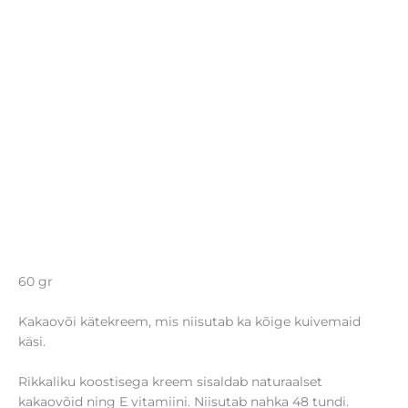
60 gr
Kakaovõi kätekreem, mis niisutab ka kõige kuivemaid
käsi.
Rikkaliku koostisega kreem sisaldab naturaalset
kakaovõid ning E vitamiini. Niisutab nahka 48 tundi.