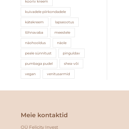
kooriv kreem
kuivadele piirkondadele
kätekreem
lapseootus
lõhnavaba
meestele
näohooldus
näole
peale sünnitust
pinguldav
pumbaga pudel
shea-või
vegan
venitusarmid
Facebook
Instagram
Meie kontaktid
OÜ Felicity Invest