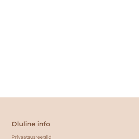
Oluline info
Privaatsusreeglid