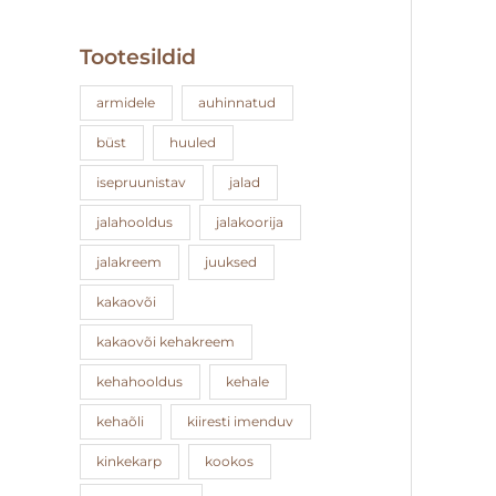
Tootesildid
armidele
auhinnatud
büst
huuled
isepruunistav
jalad
jalahooldus
jalakoorija
jalakreem
juuksed
kakaovõi
kakaovõi kehakreem
kehahooldus
kehale
kehaõli
kiiresti imenduv
kinkekarp
kookos