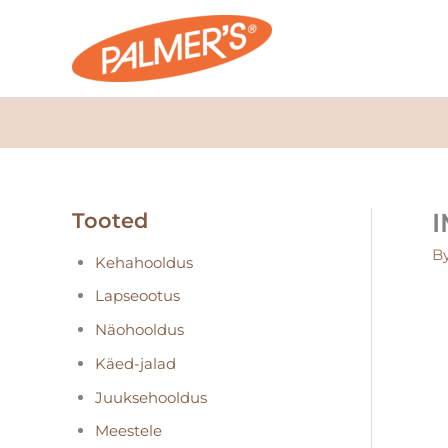
Skip
to
content
I
Tooted
B
Kehahooldus
Lapseootus
Näohooldus
Käed-jalad
Juuksehooldus
Meestele