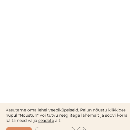
E-post
*
Salvesta minu nimi, e-posti- ja veebiaadress
sellesse veebilehitsejasse järgmiste
kommentaaride jaoks.
Kakaovõi venitusarmide vastane
kreem