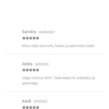
Kasutamine
: kanna kreem puhtale ja kuivale nahale.
SHOW COMMENTS
Sandra
30/08/2021
Hinnanguga
Minu käte lemmik, heaks ja pehmeks teeb!
5
/ 5
Aldra
16/11/2022
Hinnanguga
Väga mõnus lõhn. Teeb käed nii siidiseks ja
5
/ 5
pehmeks.
Kadi
21/11/2022