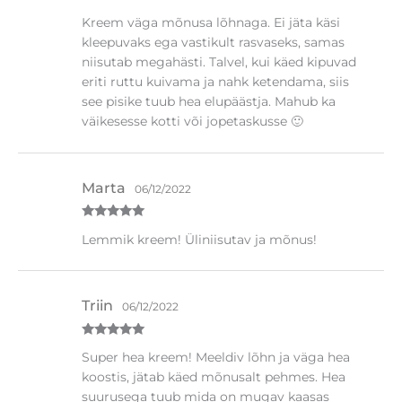
Hinnanguga
Kreem väga mõnusa lõhnaga. Ei jäta käsi
5
/ 5
kleepuvaks ega vastikult rasvaseks, samas
niisutab megahästi. Talvel, kui käed kipuvad
eriti ruttu kuivama ja nahk ketendama, siis
see pisike tuub hea elupäästja. Mahub ka
väikesesse kotti või jopetaskusse 🙂
Marta
06/12/2022
Hinnanguga
Lemmik kreem! Üliniisutav ja mõnus!
5
/ 5
Triin
06/12/2022
Hinnanguga
Super hea kreem! Meeldiv lõhn ja väga hea
5
/ 5
koostis, jätab käed mõnusalt pehmes. Hea
suurusega tuub mida on mugav kaasas