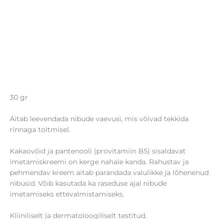
30 gr
Aitab leevendada nibude vaevusi, mis võivad tekkida
rinnaga toitmisel.
Kakaovõid ja pantenooli (provitamiin B5) sisaldavat
imetamiskreemi on kerge nahale kanda. Rahustav ja
pehmendav kreem aitab parandada valulikke ja lõhenenud
nibusid. Võib kasutada ka raseduse ajal nibude
imetamiseks ettevalmistamiseks.
Kliiniliselt ja dermatoloogiliselt testitud.