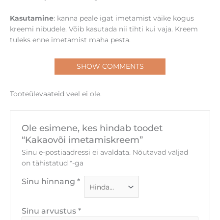
Kasutamine
: kanna peale igat imetamist väike kogus
kreemi nibudele. Võib kasutada nii tihti kui vaja. Kreem
tuleks enne imetamist maha pesta.
SHOW COMMENTS
Tooteülevaateid veel ei ole.
Ole esimene, kes hindab toodet
“Kakaovõi imetamiskreem”
Sinu e-postiaadressi ei avaldata.
Nõutavad väljad
on tähistatud
*
-ga
Sinu hinnang
*
Sinu arvustus
*