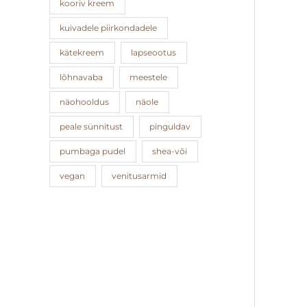
kooriv kreem
kuivadele piirkondadele
kätekreem
lapseootus
lõhnavaba
meestele
näohooldus
näole
peale sünnitust
pinguldav
pumbaga pudel
shea-või
vegan
venitusarmid