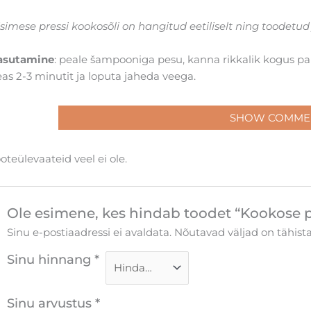
simese pressi kookosõli on hangitud eetiliselt ning toodetud j
asutamine
: peale šampooniga pesu, kanna rikkalik kogus pals
as 2-3 minutit ja loputa jaheda veega.
SHOW COMME
oteülevaateid veel ei ole.
Ole esimene, kes hindab toodet “Kookose 
Sinu e-postiaadressi ei avaldata.
Nõutavad väljad on tähis
Sinu hinnang
*
Sinu arvustus
*