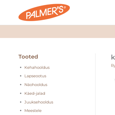
Skip
to
content
k
Tooted
B
Kehahooldus
Lapseootus
Näohooldus
Käed-jalad
Juuksehooldus
Meestele