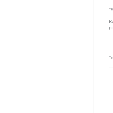
*E
K
pe
To