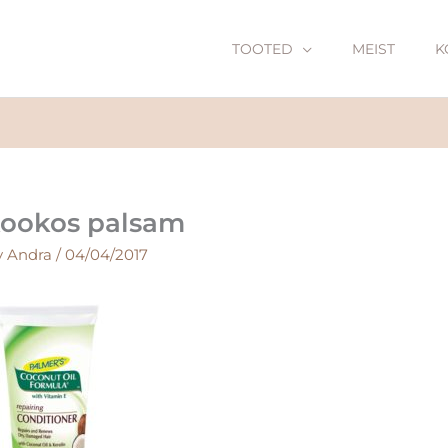
TOOTED
MEIST
K
ookos palsam
y
Andra
/
04/04/2017