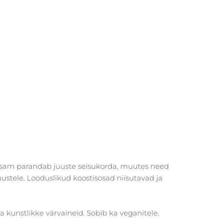
 palsam parandab juuste seisukorda, muutes need
uustele. Looduslikud koostisosad niisutavad ja
ga kunstlikke värvaineid. Sobib ka veganitele.