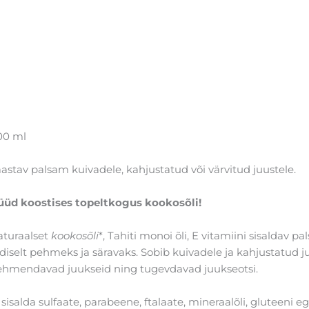
00 ml
astav palsam kuivadele, kahjustatud või värvitud juustele.
üüd koostises topeltkogus kookosõli!
aturaalset
kookosõli
*, Tahiti monoi õli, E vitamiini sisaldav
idiselt pehmeks ja säravaks. Sobib kuivadele ja kahjustatud j
ehmendavad juukseid ning tugevdavad juukseotsi.
 sisalda sulfaate, parabeene, ftalaate, mineraalõli, gluteeni e