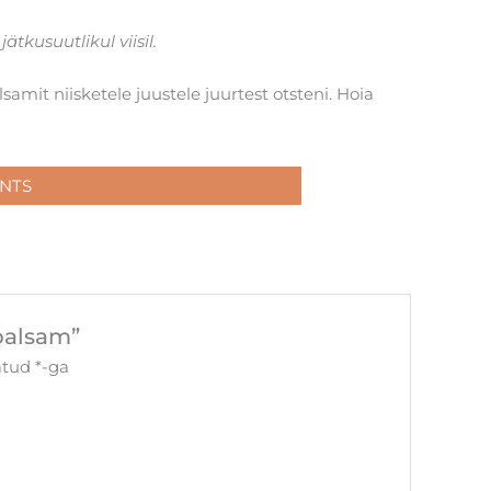
ätkusuutlikul viisil.
amit niisketele juustele juurtest otsteni. Hoia
NTS
palsam”
tatud
*
-ga