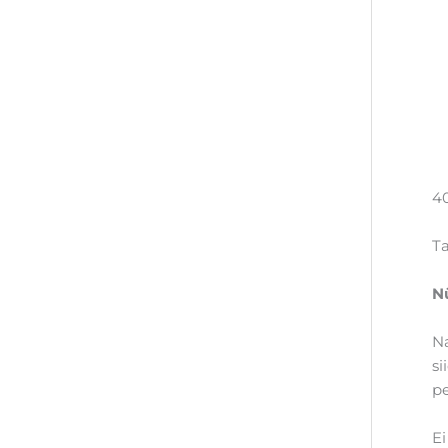
4
Ta
N
N
si
p
Ei