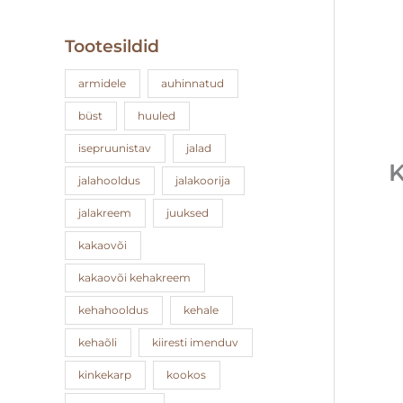
Tootesildid
armidele
auhinnatud
büst
huuled
isepruunistav
jalad
K
jalahooldus
jalakoorija
jalakreem
juuksed
kakaovõi
kakaovõi kehakreem
kehahooldus
kehale
kehaõli
kiiresti imenduv
kinkekarp
kookos