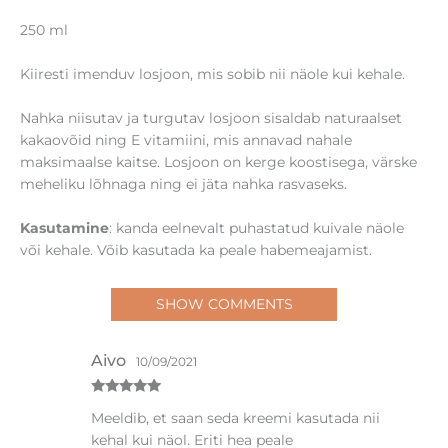
250 ml
Kiiresti imenduv losjoon, mis sobib nii näole kui kehale.
Nahka niisutav ja turgutav losjoon sisaldab naturaalset
kakaovõid ning E vitamiini, mis annavad nahale
maksimaalse kaitse. Losjoon on kerge koostisega, värske
meheliku lõhnaga ning ei jäta nahka rasvaseks.
Kasutamine
: kanda eelnevalt puhastatud kuivale näole
või kehale. Võib kasutada ka peale habemeajamist.
SHOW COMMENTS
Aivo
10/09/2021
Hinnanguga
Meeldib, et saan seda kreemi kasutada nii
5
/ 5
kehal kui näol. Eriti hea peale