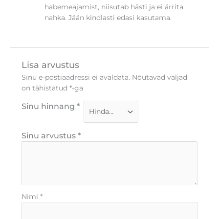
habemeajamist, niisutab hästi ja ei ärrita
nahka. Jään kindlasti edasi kasutama.
Lisa arvustus
Sinu e-postiaadressi ei avaldata.
Nõutavad väljad
on tähistatud
*
-ga
Sinu hinnang
*
Sinu arvustus
*
Nimi
*