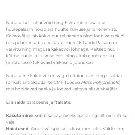
Väga niisutav ja toitev huulepalsam.
Naturaalset kakaovõid ning E vitamiini sisaldav
huulepalsam hoiab ära huulte kuivuse ja lõhenemise.
Kakaovõi sulab kokkupuutel nahaga ning loob kaitsekihi,
mis pehmendab ja niisutab huuli 48 tundi. Palsam on
värvitu ning magusa kakaovõi lõhnaga. Kaitseb huuli
külma, tuule ja kuivuse eest ning aitab ennetab suu
ümbrusesse tekkivaid väikeseid joonekesi.
Naturaalne kakaovõi on väga toitainerikas ning sisaldab
rohkelt antioksüdante CMP (
Cocoa Mass Polyphenols
),
mis hooldavad nahka ja loovad kaitsva niiskusbarjääri.
Ei sisalda parabeene ja ftalaate.
Kasutamine
: sobib kasutamiseks aastaringselt nii tihti kui
vaja.
Hoiatused
: Ainult välispidiseks kasutamiseks. Väldi silma