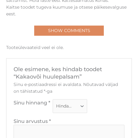
sattumist. Hoia laste eest kättesaamatus kohas.
Kaitse toodet tugeva kuumuse ja otsese päikesevalguse
eest.
SHOW COMMENTS
Tooteülevaateid veel ei ole.
Ole esimene, kes hindab toodet
“Kakaovõi huulepalsam”
Sinu e-postiaadressi ei avaldata.
Nõutavad väljad
on tähistatud
*
-ga
Sinu hinnang
*
Sinu arvustus
*