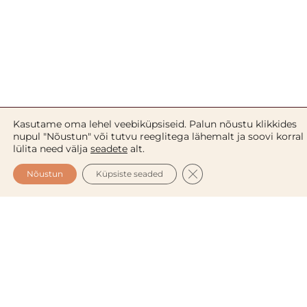
Kakaovõi isepruunistuv kreem