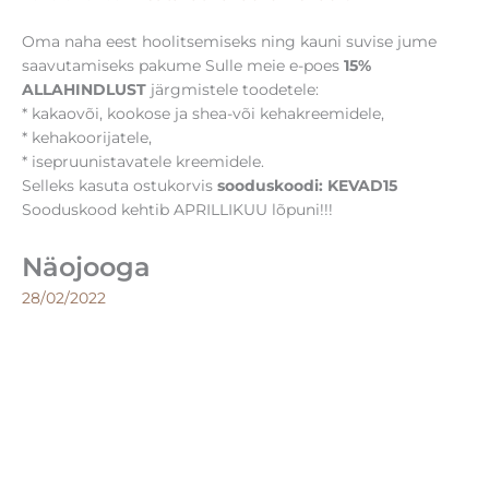
Oma naha eest hoolitsemiseks ning kauni suvise jume
saavutamiseks pakume Sulle meie e-poes
15%
ALLAHINDLUST
järgmistele toodetele:
* kakaovõi, kookose ja shea-või kehakreemidele,
* kehakoorijatele,
* isepruunistavatele kreemidele.
Selleks kasuta ostukorvis
sooduskoodi: KEVAD15
Sooduskood kehtib APRILLIKUU lõpuni!!!
Näojooga
28/02/2022