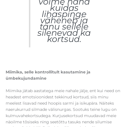
võime näha
kuidas
lihaspinge
väheneb ja
tänu sellele
silenevad ka
kortsud.
Miimika, selle kontrollitult kasutamine ja
ümbekujundamine
Miimika jätab aastatega meie nahale jälje, ent kui need on
headest emotsioonidest tekkinud kortsud, siis minu
meelest lisavad need hoopis sarmi ja isikupära. Näiteks
naerukurrud silmade välisnurgas. Sootuks teine lugu on
kulmuvahekortsudega. Kurjusekortsud muudavad meie
näoilme tõsiseks ning seetõttu tasuks nende silumise