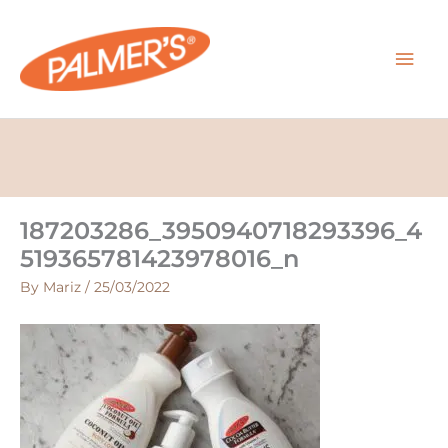
Skip
MAI
to
content
MEN
187203286_3950940718293396_4
519365781423978016_n
By
Mariz
/
25/03/2022