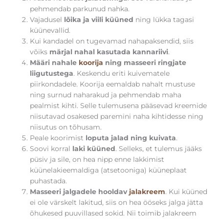
pehmendab parkunud nahka.
Vajadusel
lõika ja viili küüned
ning lükka tagasi
küünevallid.
Kui kandadel on tugevamad nahapaksendid, siis
võiks
märjal nahal kasutada kannariivi
.
Määri nahale
koorija
ning masseeri ringjate
liigutustega
. Keskendu eriti kuivematele
piirkondadele. Koorija eemaldab nahalt mustuse
ning surnud naharakud ja pehmendab maha
pealmist kihti. Selle tulemusena pääsevad kreemide
niisutavad osakesed paremini naha kihtidesse ning
niisutus on tõhusam.
Peale koorimist
loputa jalad ning kuivata
.
Soovi korral
laki küüned
. Selleks, et tulemus jääks
püsiv ja sile, on hea nipp enne lakkimist
küünelakieemaldiga (atsetooniga) küüneplaat
puhastada.
Masseeri jalgadele hooldav
jalakreem
. Kui küüned
ei ole värskelt lakitud, siis on hea ööseks jalga jätta
õhukesed puuvillased sokid. Nii toimib jalakreem