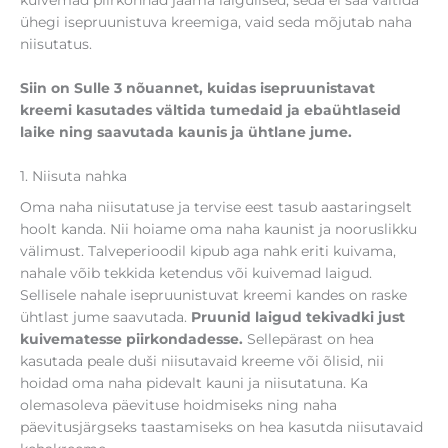
ühegi isepruunistuva kreemiga, vaid seda mõjutab naha
niisutatus.
Siin on Sulle 3 nõuannet, kuidas isepruunistavat
kreemi kasutades vältida tumedaid ja ebaühtlaseid
laike ning saavutada kaunis ja ühtlane jume.
1. Niisuta nahka
Oma naha niisutatuse ja tervise eest tasub aastaringselt
hoolt kanda. Nii hoiame oma naha kaunist ja nooruslikku
välimust. Talveperioodil kipub aga nahk eriti kuivama,
nahale võib tekkida ketendus või kuivemad laigud.
Sellisele nahale isepruunistuvat kreemi kandes on raske
ühtlast jume saavutada.
Pruunid laigud tekivadki just
kuivematesse piirkondadesse.
Sellepärast on hea
kasutada peale duši niisutavaid kreeme või õlisid, nii
hoidad oma naha pidevalt kauni ja niisutatuna. Ka
olemasoleva päevituse hoidmiseks ning naha
päevitusjärgseks taastamiseks on hea kasutda niisutavaid