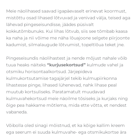
Meie näolihased saavad igapäevaselt erinevat koormust,
mistõttu osad lihased lõtvuvad ja venivad välja, teised aga
lähevad pingeseisundisse, jäädes püsivalt
kokkutõmbunuks. Kui lihas lõtvub, siis see tõmbab kaasa
ka naha ja nii võime me näha lõuajoone selgete piirjoonte
kadumist, silmalaugude lõtvumist, topeltlõua teket jne.
Pingeseisundis näolihastest ja nende mõjust nahale võib
tuua heaks näiteks
“kurjusekortsud”
kulmude vahel ja
otsmiku horisontaalkortsud. Järjepideva
kulmukortsutamise tagajärjel tekib kulmupiirkonna
lihastesse pinge, lihased lühenevad, nahk lihase peal
muutub kortsuliseks. Paratamatult muudavad
kulmuvahekortsud meie näoilme tõsiseks ja kurjaks ning
õige pea hakkame mõtlema, mida ette võtta, et nendest
vabaneda.
Võibolla oled sinagi mõistnud, et ka kõige kallim kreem
ega seerum ei suuda kulmuvahe- ega otsmikukortse ära