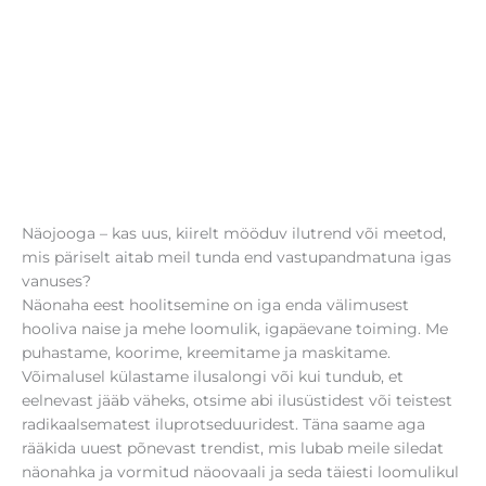
Näojooga – kas uus, kiirelt mööduv ilutrend või meetod,
mis päriselt aitab meil tunda end vastupandmatuna igas
vanuses?
Näonaha eest hoolitsemine on iga enda välimusest
hooliva naise ja mehe loomulik, igapäevane toiming. Me
puhastame, koorime, kreemitame ja maskitame.
Võimalusel külastame ilusalongi või kui tundub, et
eelnevast jääb väheks, otsime abi ilusüstidest või teistest
radikaalsematest iluprotseduuridest. Täna saame aga
rääkida uuest põnevast trendist, mis lubab meile siledat
näonahka ja vormitud näoovaali ja seda täiesti loomulikul