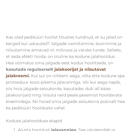
Kas oled pediküüri toolist tõustes tundnud, et su jalad on
kerged kui udusuled? Jalgade vannitamine, koorimine ja
niisutamine annavad nii mõnusa ja värske tunde. Selleks,
et seda efekti hoida, on oluline ka kodune jalahooldus.
Hea võimalus oma jalgade eest kodus hoolitseda, on
kasutada regulaarselt
jalakoorijat ja niisutavat
jalakreemi
.
Kui sul on rohkem aega, võta ette kodune spa
protseduur koos pikema jalavanniga. Või kui aega napib,
siis hoia jalgade seisukorda, kasutades duši all käies
jalakoorijaid ning niisuta neid peale pesemist hooldavate
kreemidega. Nii hoiad oma jalgade seisukorra püsivalt hea
ka pediküüri hoolduste vahel.
Koduse jalahoolduse etapid
Alusta hooldust
jalavanniga
. See värskendab ja