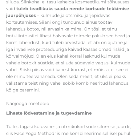
siluda. Siinkohal ei tasu kahelda kosmeetikumi tõhususes
vaid
tuleb teadlikuks saada nende kortsude tekkimise
juurpõhjuses
– kulmude ja otsmiku järjepidevas
kortsutamises. Siiani ongi tundunud ainus töötav
lahendus botox, nii arvasin ka mina. On tõsi, et tänu
botuliintoksiini lihast halvavale toimele pakub see head ja
kiiret lahendust, kuid tuleb arvestada, et abi on ajutine ja
iga invasiivse protseduuriga käivad kaasas omad riskid ja
kõrvalmõjud. Olen elus kahel korral lasknud kulmude
vahele botoxit süstida, et siluda sügavaid vagusi kulmude
vahel. Siiski piisas vaid kahest korrast, et mõista, et see ei
ole minu tee vananeda. Olen seda meelt, et üks ei peaks
välistama teist ning vahel sobib kombineeritud lahendus
kõige paremini.
Näojooga meetodid
Lihaste lõdvestamine ja tugevdamine
Tulles tagasi kuluvahe- ja otmikukortsude silumise juurde,
siis Face Yoga Method´is me kombineerime sellisel puhul