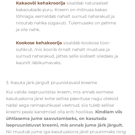
Kakaovõi kehakroorija
sisaldab naturaalset
kakaoubade puru. Kreem on mõnusa kakao
lõhnaga, eemaldab nahalt surnud naharakud ja
niisutab nahka sügavuti. Tulemuseks on pehme
ja sile nahk.
Kookose kehakoorija
sisaldab kookose toor-
suhkrut, mis koorib õrnalt nahalt mustuse ja
surnud naharakud, jättes selle siidiselt siledaks ja
kaunilt läbikumavaks.
3. Kasuta järk-järgult pruunistavaid kreeme
Kui valida isepruunistav kreem, mis annab esimese
kasutuskorra järel kohe sellise päevituse nagu oleksid
nädal aega rannapuhkusel veetnud, siis tuleb sellise
kreemi peale kandmisel olla eriti hoolikas.
Kindlam viis
ühtlasema jume saavutamiseks, on kasutada
isepruunistuvat kreemi, mis annab jume järk järgult.
Nii muutub jume iga kasutuskorra järel pruunimaks ning