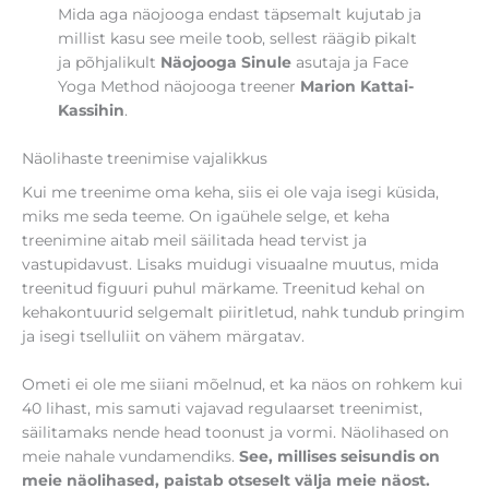
Mida aga näojooga endast täpsemalt kujutab ja
millist kasu see meile toob, sellest räägib pikalt
ja põhjalikult
Näojooga Sinule
asutaja ja Face
Yoga Method näojooga treener
Marion Kattai-
Kassihin
.
Näolihaste treenimise vajalikkus
Kui me treenime oma keha, siis ei ole vaja isegi küsida,
miks me seda teeme. On igaühele selge, et keha
treenimine aitab meil säilitada head tervist ja
vastupidavust. Lisaks muidugi visuaalne muutus, mida
treenitud figuuri puhul märkame. Treenitud kehal on
kehakontuurid selgemalt piiritletud, nahk tundub pringim
ja isegi tselluliit on vähem märgatav.
Ometi ei ole me siiani mõelnud, et ka näos on rohkem kui
40 lihast, mis samuti vajavad regulaarset treenimist,
säilitamaks nende head toonust ja vormi. Näolihased on
meie nahale vundamendiks.
See, millises seisundis on
meie näolihased, paistab otseselt välja meie näost.