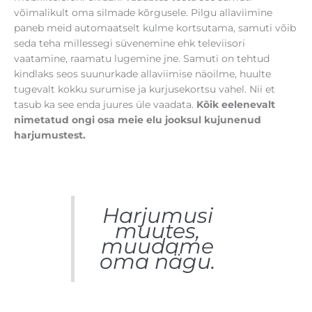
võimalikult oma silmade kõrgusele. Pilgu allaviimine
paneb meid automaatselt kulme kortsutama, samuti võib
seda teha millessegi süvenemine ehk televiisori
vaatamine, raamatu lugemine jne. Samuti on tehtud
kindlaks seos suunurkade allaviimise näoilme, huulte
tugevalt kokku surumise ja kurjusekortsu vahel. Nii et
tasub ka see enda juures üle vaadata.
Kõik eelenevalt
nimetatud ongi osa meie elu jooksul kujunenud
harjumustest.
Harjumusi
muutes,
muudame
oma nägu.