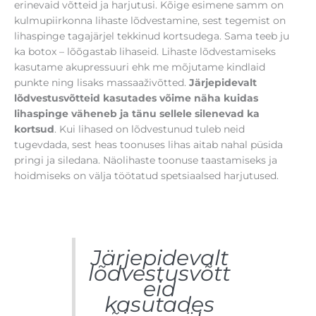
erinevaid võtteid ja harjutusi. Kõige esimene samm on
kulmupiirkonna lihaste lõdvestamine, sest tegemist on
lihaspinge tagajärjel tekkinud kortsudega. Sama teeb ju
ka botox – lõõgastab lihaseid. Lihaste lõdvestamiseks
kasutame akupressuuri ehk me mõjutame kindlaid
punkte ning lisaks massaaživõtted.
Järjepidevalt
lõdvestusvõtteid kasutades võime näha kuidas
lihaspinge väheneb ja tänu sellele silenevad
ka
kortsud
. Kui lihased on lõdvestunud tuleb neid
tugevdada, sest heas toonuses lihas aitab nahal püsida
pringi ja siledana. Näolihaste toonuse taastamiseks ja
hoidmiseks on välja töötatud spetsiaalsed harjutused.
Järjepidevalt
lõdvestusvõtt
eid
kasutades