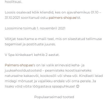
hoolitsusi.
Loosis osalevad kõik kliendid, kes on ajavahemikus 01.10 –
31.10.2021 sooritanud ostu
palmers-shop.ee
’st.
Loosimine toimub 1. novembril 2021
Võitjat teavitame e-maili teel, mis on sisestatud tellimuse
tegemisel ja postituste juures.
V Spa kinkekaart kehtib 2 aastat.
Palmers-shop.ee
‘s on lai valik erinevaid keha- ja
juuksehooldustooteid – peamisteks koostisaineteks
naturaalne kakaovõi, kookosõli või shea-või. Kindlasti leiad
midagi mõnusat ja vajalikku endale või oma perele. Ja
lisaks võid võita lõõgastava spaapuhkuse! 😊
Populaarseimad tooted