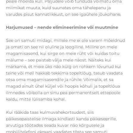
peale mõelda küll. Paljudele võib tunduda võimatu oma
miimikat muuta, kuid suunates oma tähelepanu ja
varudes pisut kannatlikkust, on see igaühele jõukohane.
Harjumused – nende elimineerimine või muutmine
See on samuti midagi, millele me ei ole varem mõeldnud
ja ometi on see nii oluline ja loogiline. Milline on meie
magamisasend, kui sirge on meie rüht või kuidas toitu
mälume – see paistab välja meie näost. Näiteks kui
märkame, et meie üks näo külg on rohkem lõvunud kui
teine või meil hakkab tekkima topeltlõug, tasub vaadata
otsa oma magamisasendile ja rühile. Võimalik, et sa
magad ainult ühel küljel või hoopis kõhuli ja topeltlõua
ilmnedes võibolla on sinu pea permanentselt ettepoole
kaldu, mitte lülisamba kohal.
Kui rääkida taas kulmuvahekortsudest, siis
päikesepaistelise ilmaga kindlasti kanda päikeseprille,
arvutiga töötades seada kuvar näo kõrgusele ja
mobiilitelefoni ekraani vaadates tõsta see samuti