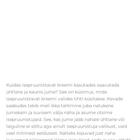
Kuidas isepruunistavat kreemi kasutades saavutada
ühtlane ja kaunis jume? See on küsimus, mida
isepruunistavat kreemi valides tihti küsitakse. Kevade
saabudes tekib meil ikka tahtmine juba natukene
jumekam ja suvisem välja näha ja asume otsime
isepruunistujaid. See, kas jume jääb nahale ühtlane või
laiguline ei sõltu aga ainult isepruunistuja valikust, vaid
veel mitmest eeldusest. Näiteks kipuvad just naha
kuivemad piirkonnad jääma laigulised, seda ei saa vältida