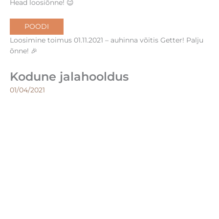
Head loosiõnne! 😉
POODI
Loosimine toimus 01.11.2021 – auhinna võitis Getter! Palju
õnne! 🎉
Kodune jalahooldus
01/04/2021