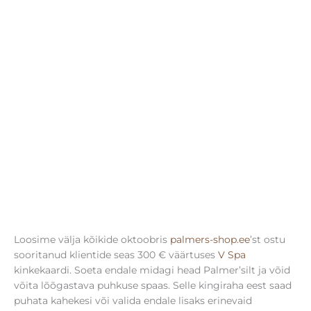
Loosime välja kõikide oktoobris
palmers-shop.ee
’st ostu
sooritanud klientide seas 300 € väärtuses
V Spa
kinkekaardi. Soeta endale midagi head Palmer’silt ja võid
võita lõõgastava puhkuse spaas. Selle kingiraha eest saad
puhata kahekesi või valida endale lisaks erinevaid