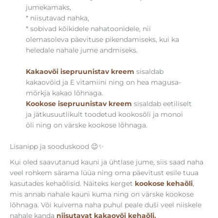
jumekamaks,
* niisutavad nahka,
* sobivad kõikidele nahatoonidele, nii
olemasoleva päevituse pikendamiseks, kui ka
heledale nahale jume andmiseks.
Kakaovõi isepruunistav kreem
sisaldab
kakaovõid ja E vitamiini ning on hea magusa-
mõrkja kakao lõhnaga.
Kookose isepruunistav kreem
sisaldab eetiliselt
ja jätkusuutlikult toodetud kookosõli ja monoi
õli ning on värske kookose lõhnaga.
Lisanipp ja sooduskood 😉✨
Kui oled saavutanud kauni ja ühtlase jume, siis saad naha
veel rohkem särama lüüa ning oma päevitust esile tuua
kasutades kehaõlisid. Näiteks kerget
kookose kehaõli
,
mis annab nahale kauni kuma ning on värske kookose
lõhnaga. Või kuivema naha puhul peale duši veel niiskele
nahale kanda
niisutavat kakaovõi kehaõli.