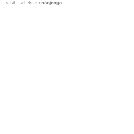
viisil – selleks on
näojooga
.