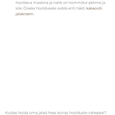
hooldava maskina ja nahk on hommikul pehme ja
sile. Öiseks hoolduseks sobib eriti hästi
kakaovõi
jalakreem
.
Kuidas hoida oma jalad heas korras hoolduste vahepeal?