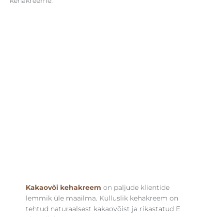
kehakreeme.
Kakaovõi kehakreem
on paljude klientide
lemmik üle maailma. Külluslik kehakreem on
tehtud naturaalsest kakaovõist ja rikastatud E