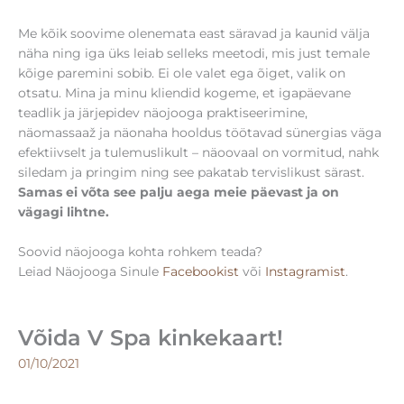
Me kõik soovime olenemata east säravad ja kaunid välja
näha ning iga üks leiab selleks meetodi, mis just temale
kõige paremini sobib. Ei ole valet ega õiget, valik on
otsatu. Mina ja minu kliendid kogeme, et igapäevane
teadlik ja järjepidev näojooga praktiseerimine,
näomassaaž ja näonaha hooldus töötavad sünergias väga
efektiivselt ja tulemuslikult – näoovaal on vormitud, nahk
siledam ja pringim ning see pakatab tervislikust särast.
Samas ei võta see palju aega meie päevast ja on
vägagi lihtne.
Soovid näojooga kohta rohkem teada?
Leiad Näojooga Sinule
Facebookist
või
Instagramist
.
Võida V Spa kinkekaart!
01/10/2021