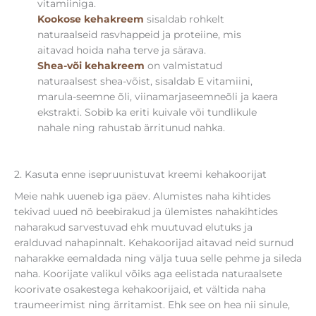
vitamiiniga.
Kookose kehakreem
sisaldab rohkelt
naturaalseid rasvhappeid ja proteiine, mis
aitavad hoida naha terve ja särava.
Shea-või kehakreem
on valmistatud
naturaalsest shea-võist, sisaldab E vitamiini,
marula-seemne õli, viinamarjaseemneõli ja kaera
ekstrakti. Sobib ka eriti kuivale või tundlikule
nahale ning rahustab ärritunud nahka.
2. Kasuta enne isepruunistuvat kreemi kehakoorijat
Meie nahk uueneb iga päev. Alumistes naha kihtides
tekivad uued nö beebirakud ja ülemistes nahakihtides
naharakud sarvestuvad ehk muutuvad elutuks ja
eralduvad nahapinnalt. Kehakoorijad aitavad neid surnud
naharakke eemaldada ning välja tuua selle pehme ja sileda
naha. Koorijate valikul võiks aga eelistada naturaalsete
koorivate osakestega kehakoorijaid, et vältida naha
traumeerimist ning ärritamist. Ehk see on hea nii sinule,