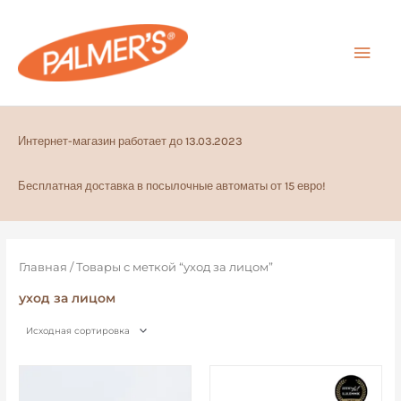
Перейти
ГЛА
к
содержимому
МЕ
Интернет-магазин работает до 13.03.2023
Бесплатная доставка в посылочные автоматы от 15 евро!
Главная
/ Товары с меткой “уход за лицом”
уход за лицом