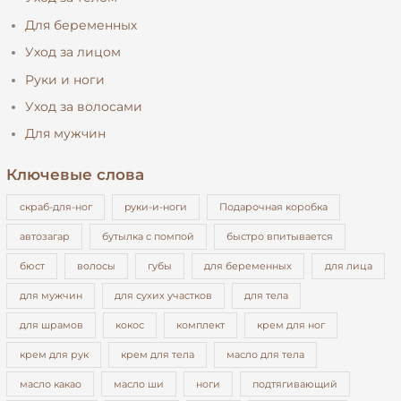
т
Для беременных
ь
Уход за лицом
:
Руки и ноги
Уход за волосами
Для мужчин
Ключевые слова
cкраб-для-ног
pуки-и-ноги
Подарочная коробка
автозагар
бутылка с помпой
быстро впитывается
бюст
волосы
губы
для беременных
для лица
для мужчин
для сухих участков
для тела
для шрамов
кокос
комплект
крем для ног
крем для рук
крем для тела
масло для тела
масло какао
масло ши
ноги
подтягивающий