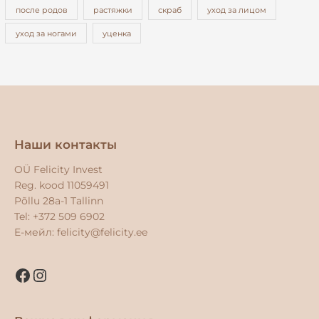
после родов
растяжки
скраб
уход за лицом
уход за ногами
уценка
Facebook
Instagram
Наши контакты
OÜ Felicity Invest
Reg. kood 11059491
Põllu 28a-1 Tallinn
Tel: +372 509 6902
E-мейл:
felicity@felicity.ee