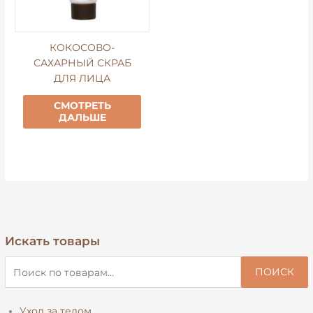
КОКОСОВО-
САХАРНЫЙ СКРАБ
ДЛЯ ЛИЦА
СМОТРЕТЬ
ДАЛЬШЕ
Искать товары
И
с
ПОИСК
к
а
Уход за телом