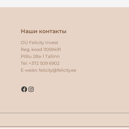
Facebook
Instagram
Наши контакты
OÜ Felicity Invest
Reg. kood 11059491
Põllu 28a-1 Tallinn
Tel: +372 509 6902
E-мейл:
felicity@felicity.ee