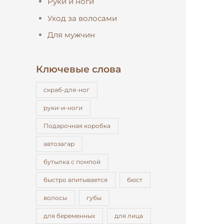
Руки и ноги
Уход за волосами
Для мужчин
Ключевые слова
cкраб-для-ног
pуки-и-ноги
Подарочная коробка
автозагар
бутылка с помпой
быстро впитывается
бюст
волосы
губы
для беременных
для лица