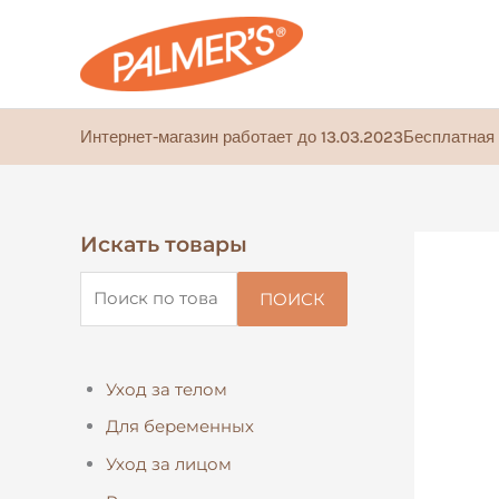
Перейти
к
содержимому
Интернет-магазин работает до 13.03.2023
Бесплатная 
Искать товары
И
с
ПОИСК
к
а
т
Уход за телом
ь
Для беременных
:
Уход за лицом