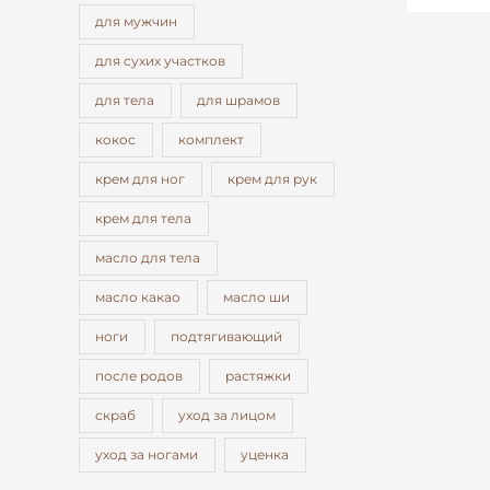
для мужчин
для сухих участков
для тела
для шрамов
кокос
комплект
крем для ног
крем для рук
крем для тела
масло для тела
масло какао
масло ши
ноги
подтягивающий
после родов
растяжки
скраб
уход за лицом
уход за ногами
уценка