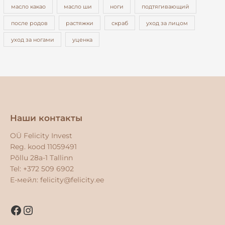
масло какао
масло ши
ноги
подтягивающий
после родов
растяжки
скраб
уход за лицом
уход за ногами
уценка
Facebook
Instagram
Наши контакты
OÜ Felicity Invest
Reg. kood 11059491
Põllu 28a-1 Tallinn
Tel: +372 509 6902
E-мейл:
felicity@felicity.ee