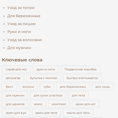
а
Уход за телом
т
Для беременных
ь
Уход за лицом
:
Руки и ноги
Уход за волосами
Для мужчин
Ключевые слова
cкраб-для-ног
pуки-и-ноги
Подарочная коробка
автозагар
бутылка с помпой
быстро впитывается
бюст
волосы
губы
для беременных
для лица
для мужчин
для сухих участков
для тела
для шрамов
кокос
комплект
крем для ног
крем для рук
крем для тела
масло для тела