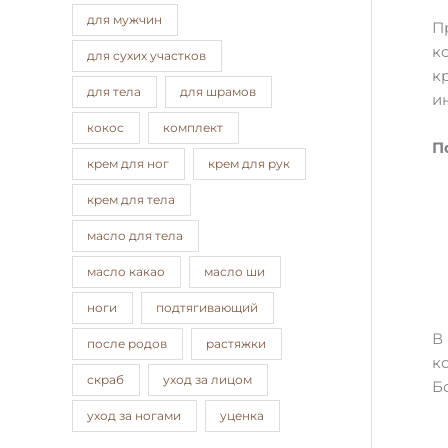
для мужчин
П
к
для сухих участков
к
для тела
для шрамов
и
кокос
комплект
П
крем для ног
крем для рук
крем для тела
масло для тела
масло какао
масло ши
ноги
подтягивающий
В
после родов
растяжки
к
скраб
уход за лицом
Б
уход за ногами
уценка