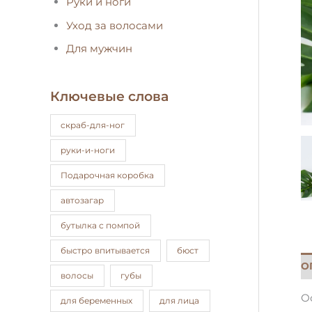
Руки и ноги
Уход за волосами
Для мужчин
Ключевые слова
cкраб-для-ног
pуки-и-ноги
Подарочная коробка
автозагар
бутылка с помпой
быстро впитывается
бюст
О
волосы
губы
О
для беременных
для лица