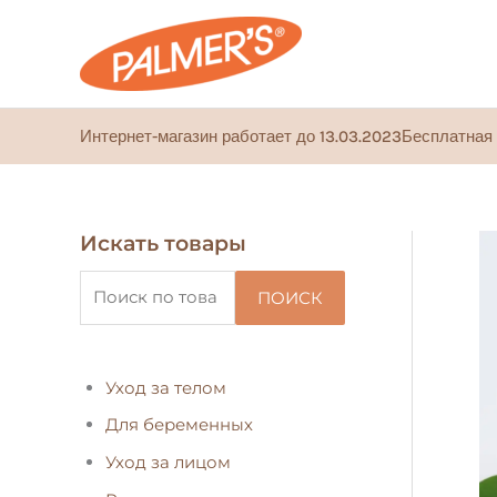
Перейти
к
содержимому
Интернет-магазин работает до 13.03.2023
Бесплатная 
Искать товары
И
с
ПОИСК
к
а
т
Уход за телом
ь
Для беременных
:
Уход за лицом