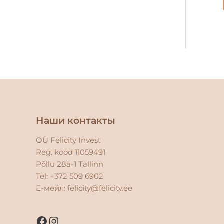
Facebook
Instagram
Наши контакты
OÜ Felicity Invest
Reg. kood 11059491
Põllu 28a-1 Tallinn
Tel: +372 509 6902
E-мейл:
felicity@felicity.ee