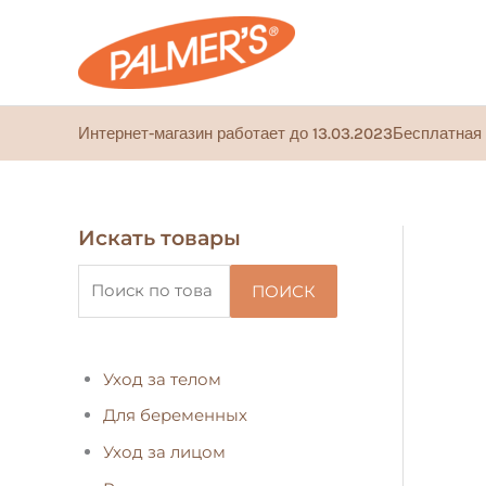
Перейти
к
содержимому
Интернет-магазин работает до 13.03.2023
Бесплатная 
Искать товары
И
с
ПОИСК
к
а
т
Уход за телом
ь
Для беременных
:
Уход за лицом