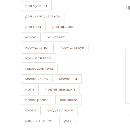
для мужчин
П
для сухих участков
для тела
для шрамов
кокос
комплект
крем для ног
крем для рук
крем для тела
масло для тела
масло какао
масло ши
ноги
подтягивающий
после родов
растяжки
скраб
уход за лицом
уход за ногами
уценка