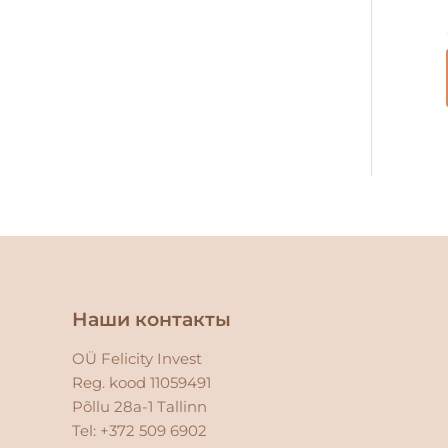
Facebook
Instagram
Наши контакты
OÜ Felicity Invest
Reg. kood 11059491
Põllu 28a-1 Tallinn
Tel: +372 509 6902