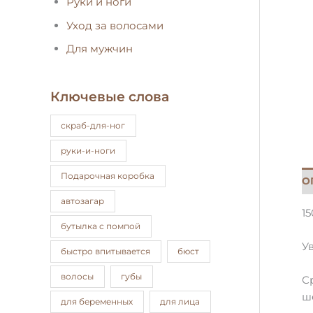
Руки и ноги
Уход за волосами
Для мужчин
Ключевые слова
cкраб-для-ног
pуки-и-ноги
Подарочная коробка
О
автозагар
15
бутылка с помпой
У
быстро впитывается
бюст
волосы
губы
С
ш
для беременных
для лица