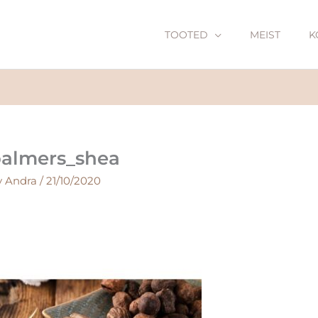
TOOTED
MEIST
K
almers_shea
y
Andra
/
21/10/2020