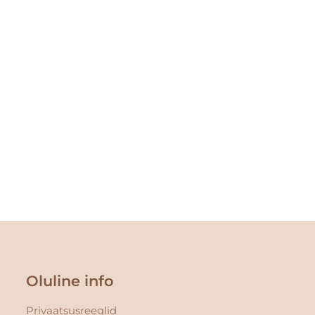
Oluline info
Privaatsusreeglid