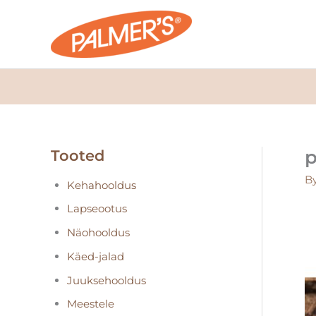
Skip
to
content
p
Tooted
B
Kehahooldus
Lapseootus
Näohooldus
Käed-jalad
Juuksehooldus
Meestele