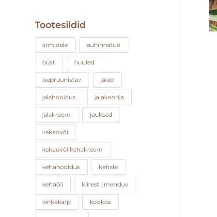
Tootesildid
armidele
auhinnatud
büst
huuled
isepruunistav
jalad
jalahooldus
jalakoorija
jalakreem
juuksed
kakaovõi
kakaovõi kehakreem
kehahooldus
kehale
kehaõli
kiiresti imenduv
kinkekarp
kookos