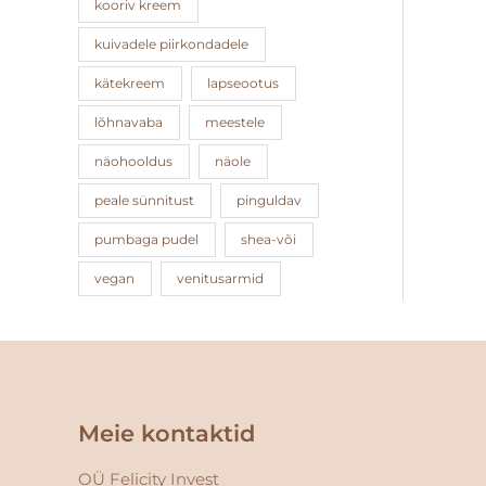
kooriv kreem
kuivadele piirkondadele
kätekreem
lapseootus
lõhnavaba
meestele
näohooldus
näole
peale sünnitust
pinguldav
pumbaga pudel
shea-või
vegan
venitusarmid
Facebook
Instagram
Meie kontaktid
OÜ Felicity Invest