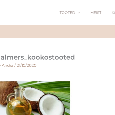
TOOTED
MEIST
K
almers_kookostooted
y
Andra
/
21/10/2020