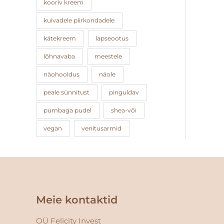
kooriv kreem
kuivadele piirkondadele
kätekreem
lapseootus
lõhnavaba
meestele
näohooldus
näole
peale sünnitust
pinguldav
pumbaga pudel
shea-või
vegan
venitusarmid
Facebook
Instagram
Meie kontaktid
OÜ Felicity Invest