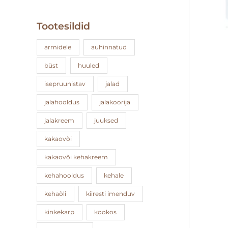
Tootesildid
armidele
auhinnatud
büst
huuled
isepruunistav
jalad
jalahooldus
jalakoorija
jalakreem
juuksed
kakaovõi
kakaovõi kehakreem
kehahooldus
kehale
kehaõli
kiiresti imenduv
kinkekarp
kookos