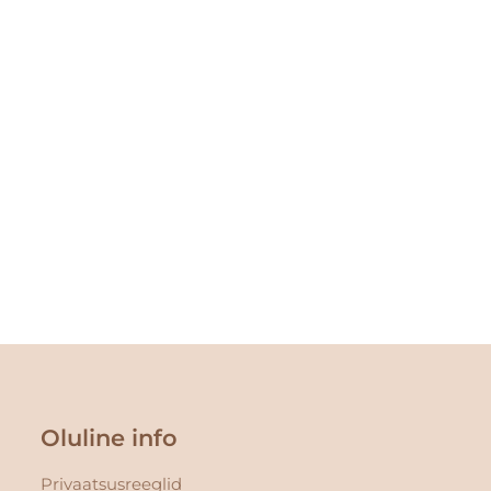
Oluline info
Privaatsusreeglid