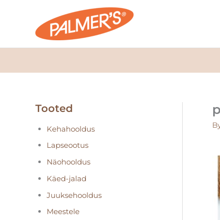
Skip
to
content
p
Tooted
B
Kehahooldus
Lapseootus
Näohooldus
Käed-jalad
Juuksehooldus
Meestele