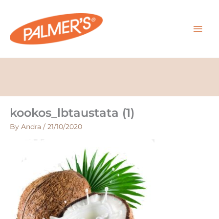
Skip
MAI
to
content
MEN
kookos_lbtaustata (1)
By
Andra
/
21/10/2020