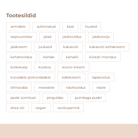
Tootesildid
armidele
auhinnatud
büst
huuled
isepruunistav
jalad
jalahooldus
jalakoorija
jalakreem
juuksed
kakaovõi
kakaovõi kehakreem
kehahooldus
kehale
kehaõli
kiiresti imenduv
kinkekarp
kookos
kooriv kreem
kuivadele piirkondadele
kätekreem
lapseootus
lõhnavaba
meestele
näohooldus
näole
peale sünnitust
pinguldav
pumbaga pudel
shea-või
vegan
venitusarmid