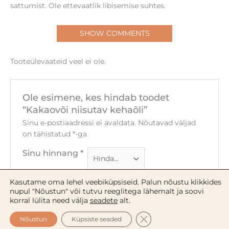
sattumist. Ole ettevaatlik libisemise suhtes.
SHOW COMMENTS
Tooteülevaateid veel ei ole.
Ole esimene, kes hindab toodet
“Kakaovõi niisutav kehaõli”
Sinu e-postiaadressi ei avaldata.
Nõutavad väljad
on tähistatud
*
-ga
Sinu hinnang
*
Kasutame oma lehel veebiküpsiseid. Palun nõustu klikkides
Sinu arvustus
*
nupul "Nõustun" või tutvu reeglitega lähemalt ja soovi
korral lülita need välja
seadete
alt.
CLOSE GDPR COOKIE 
Nõustun
Küpsiste seaded