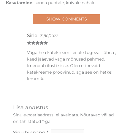
Kasutamine
: kanda puhtale, kuivale nahale.
SHOW COMMENTS
Sirle
31/10/2022
Hinnanguga
Väga hea kätekreem , ei ole tugevat lõhna ,
5
/ 5
käed jääevad väga mõnusad pehmed.
Imendub ilusti sisse. Olen erinevaid
kätekreeme proovinud, aga see on hetkel
lemmik.
Lisa arvustus
Sinu e-postiaadressi ei avaldata.
Nõutavad väljad
on tähistatud
*
-ga
Sinu hinnang
*