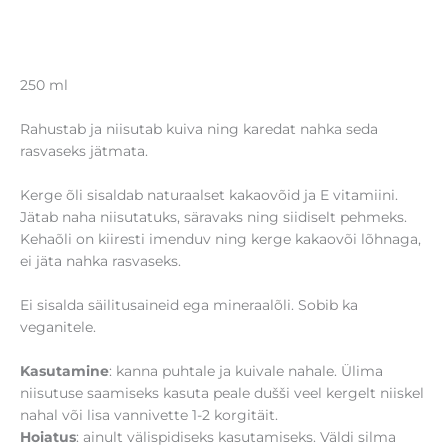
250 ml
Rahustab ja niisutab kuiva ning karedat nahka seda
rasvaseks jätmata.
Kerge õli sisaldab naturaalset kakaovõid ja E vitamiini.
Jätab naha niisutatuks, säravaks ning siidiselt pehmeks.
Kehaõli on kiiresti imenduv ning kerge kakaovõi lõhnaga,
ei jäta nahka rasvaseks.
Ei sisalda säilitusaineid ega mineraalõli. Sobib ka
veganitele.
Kasutamine
: kanna puhtale ja kuivale nahale. Ülima
niisutuse saamiseks kasuta peale dušši veel kergelt niiskel
nahal või lisa vannivette 1-2 korgitäit.
Hoiatus
: ainult välispidiseks kasutamiseks. Väldi silma