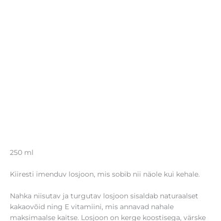
250 ml
Kiiresti imenduv losjoon, mis sobib nii näole kui kehale.
Nahka niisutav ja turgutav losjoon sisaldab naturaalset
kakaovõid ning E vitamiini, mis annavad nahale
maksimaalse kaitse. Losjoon on kerge koostisega, värske