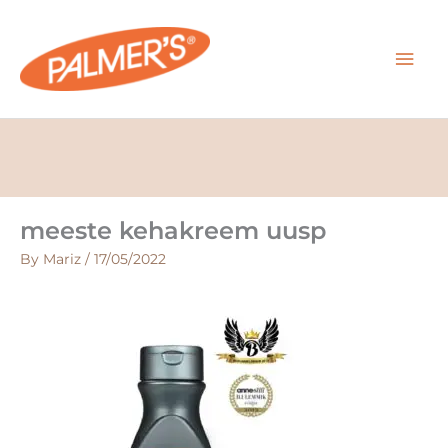
Skip
MAI
to
content
MEN
meeste kehakreem uusp
By
Mariz
/
17/05/2022