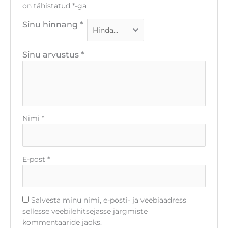
on tähistatud
*
-ga
Sinu hinnang
*
Sinu arvustus
*
Nimi
*
E-post
*
Salvesta minu nimi, e-posti- ja veebiaadress
sellesse veebilehitsejasse järgmiste
kommentaaride jaoks.