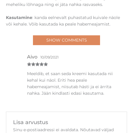
meheliku lõhnaga ning ei jäta nahka rasvaseks.
Kasutamine
: kanda eelnevalt puhastatud kuivale näole
või kehale. Võib kasutada ka peale habemeajamist.
SHOW COMMENTS
Aivo
10/09/2021
Hinnanguga
Meeldib, et saan seda kreemi kasutada nii
5
/ 5
kehal kui näol. Eriti hea peale
habemeajamist, niisutab hästi ja ei ärrita
nahka. Jään kindlasti edasi kasutama.
Lisa arvustus
Sinu e-postiaadressi ei avaldata.
Nõutavad väljad