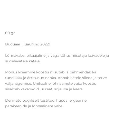
60 gr
Buduaari iluauhind 2022!
Lõhnavaba, pikaajaline ja väga tõhus niisutaja kuivadele ja
sügelevatele kätele.
Mõnus kreemine koostis niisutab ja pehmendab ka
tundlikku ja ärritunud nahka. Annab kätele sileda ja terve
väljanägemise. Unikaalne lõhnaainete vaba koostis
sisaldab kakaovõid, uureat, sojauba ja kaera.
Dermatoloogiliselt testitud, hüpoallergeenne,
parabeenide ja lõhnaainete vaba.