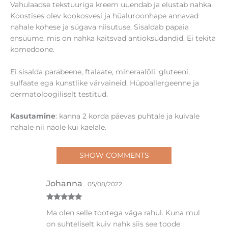
Vahulaadse tekstuuriga kreem uuendab ja elustab nahka.
Koostises olev kookosvesi ja hüaluroonhape annavad
nahale kohese ja sügava niisutuse. Sisaldab papaia
ensüüme, mis on nahka kaitsvad antioksüdandid. Ei tekita
komedoone.
Ei sisalda parabeene, ftalaate, mineraalõli, gluteeni,
sulfaate ega kunstlike värvaineid. Hüpoallergeenne ja
dermatoloogiliselt testitud.
Kasutamine
: kanna 2 korda päevas puhtale ja kuivale
nahale nii näole kui kaelale.
SHOW COMMENTS
Johanna
05/08/2022
Hinnanguga
Ma olen selle tootega väga rahul. Kuna mul
5
/ 5
on suhteliselt kuiv nahk siis see toode