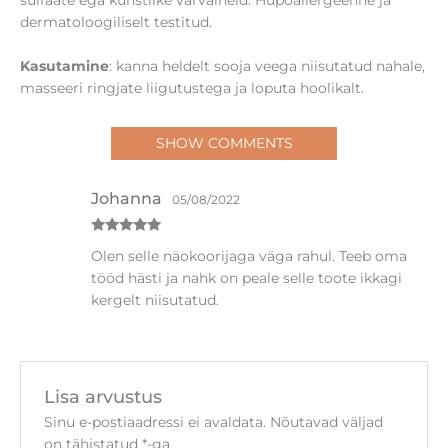
sulfaate ega kunstlike värvaineid. Hüpoallergeenne ja
dermatoloogiliselt testitud.
Kasutamine
: kanna heldelt sooja veega niisutatud nahale,
masseeri ringjate liigutustega ja loputa hoolikalt.
SHOW COMMENTS
Johanna
05/08/2022
Hinnanguga
Olen selle näokoorijaga väga rahul. Teeb oma
5
/ 5
tööd hästi ja nahk on peale selle toote ikkagi
kergelt niisutatud.
Lisa arvustus
Sinu e-postiaadressi ei avaldata.
Nõutavad väljad
on tähistatud
*
-ga