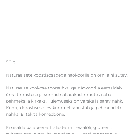
90 g
Naturaalsete koostisosadega näokoorija on õrn ja niisutav.
Naturaalse kookose toorsuhkruga näokoorija eemaldab
õrnalt mustuse ja surnud naharakud, muutes naha
pehmeks ja kirkaks. Tulemuseks on värske ja särav nahk.
Koorija koostises olev kummel rahustab ja pehmendab
nahka. Ei tekita komedoone.
Ei sisalda parabeene, ftalaate, mineraalõli, gluteeni,