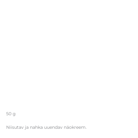
50 g
Niisutav ja nahka uuendav näokreem.