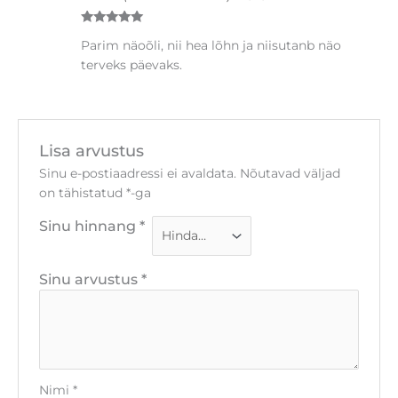
Hinnanguga
Parim näoõli, nii hea lõhn ja niisutanb näo
5
/ 5
terveks päevaks.
Lisa arvustus
Sinu e-postiaadressi ei avaldata.
Nõutavad väljad
on tähistatud
*
-ga
Sinu hinnang
*
Sinu arvustus
*
Nimi
*