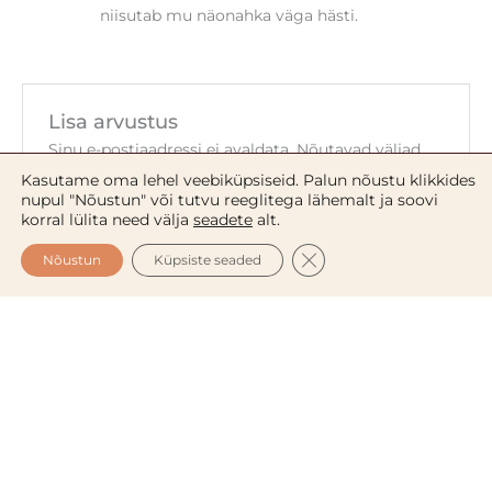
niisutab mu näonahka väga hästi.
Lisa arvustus
Sinu e-postiaadressi ei avaldata.
Nõutavad väljad
on tähistatud
*
-ga
Kasutame oma lehel veebiküpsiseid. Palun nõustu klikkides
nupul "Nõustun" või tutvu reeglitega lähemalt ja soovi
Sinu hinnang
*
korral lülita need välja
seadete
alt.
CLOSE GDPR COOKIE 
Nõustun
Küpsiste seaded
Sinu arvustus
*
Nimi
*