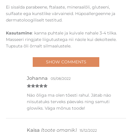
Ei sisalda parabeene, ftalaate, mineraalõli, gluteeni,
sulfaate ega kunstlike värvaineid. Hüpoallergeenne ja
dermatoloogiliselt testitud.
Kasutamine
: kanna puhtale ja kuivale nahale 3-4 tilka.
Masseeri ringjate liigutustega nii näole kui dekolteele.
Tupsuta õli õrnalt silmaalustele.
SHOW COMMENTS
Johanna
05/08/2022
Hinnanguga
Näo õliga ma olen tõesti rahul. Jätab näo
5
/ 5
niisutatuks terveks päevaks ning samuti
glowiks. Väga mõnus toode!
Kaisa
(toote omanik)
15/12/2022