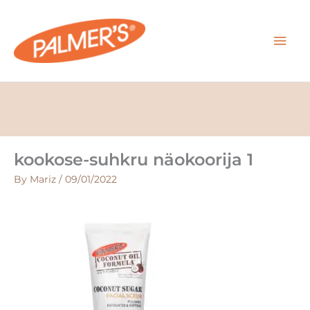
Skip
MAI
to
content
MEN
kookose-suhkru näokoorija 1
By
Mariz
/
09/01/2022