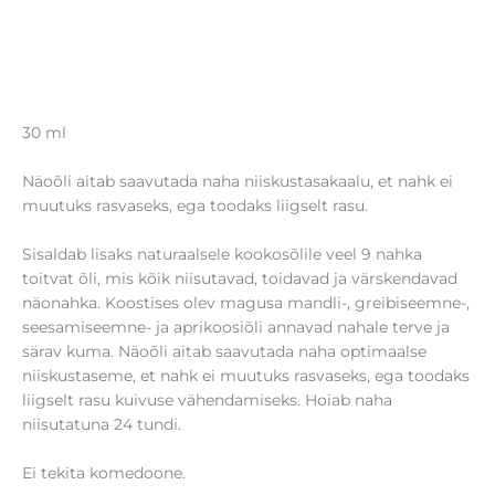
30 ml
Näoõli aitab saavutada naha niiskustasakaalu, et nahk ei
muutuks rasvaseks, ega toodaks liigselt rasu.
Sisaldab lisaks naturaalsele kookosõlile veel 9 nahka
toitvat õli, mis kõik niisutavad, toidavad ja värskendavad
näonahka. Koostises olev magusa mandli-, greibiseemne-,
seesamiseemne- ja aprikoosiõli annavad nahale terve ja
särav kuma. Näoõli aitab saavutada naha optimaalse
niiskustaseme, et nahk ei muutuks rasvaseks, ega toodaks
liigselt rasu kuivuse vähendamiseks. Hoiab naha
niisutatuna 24 tundi.
Ei tekita komedoone.