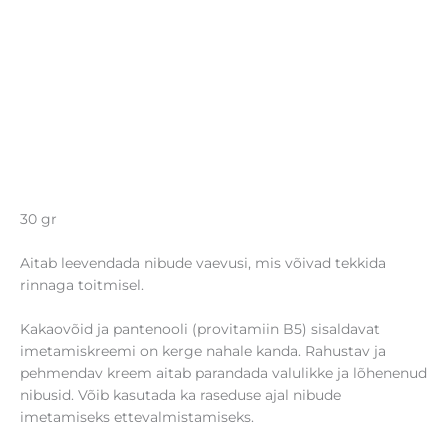
30 gr
Aitab leevendada nibude vaevusi, mis võivad tekkida
rinnaga toitmisel.
Kakaovõid ja pantenooli (provitamiin B5) sisaldavat
imetamiskreemi on kerge nahale kanda. Rahustav ja
pehmendav kreem aitab parandada valulikke ja lõhenenud
nibusid. Võib kasutada ka raseduse ajal nibude
imetamiseks ettevalmistamiseks.