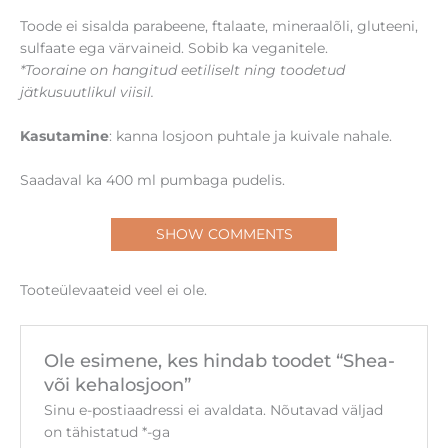
Toode ei sisalda parabeene, ftalaate, mineraalõli, gluteeni,
sulfaate ega värvaineid. Sobib ka veganitele.
*Tooraine on hangitud eetiliselt ning toodetud
jätkusuutlikul viisil.
Kasutamine
: kanna losjoon puhtale ja kuivale nahale.
Saadaval ka 400 ml pumbaga pudelis.
SHOW COMMENTS
Tooteülevaateid veel ei ole.
Ole esimene, kes hindab toodet “Shea-
või kehalosjoon”
Sinu e-postiaadressi ei avaldata.
Nõutavad väljad
on tähistatud
*
-ga