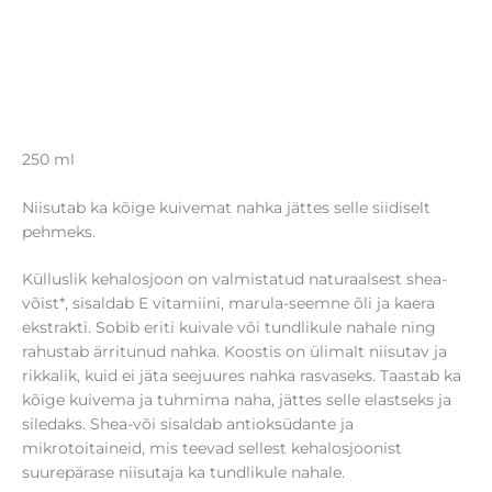
250 ml
Niisutab ka kõige kuivemat nahka jättes selle siidiselt
pehmeks.
Külluslik kehalosjoon on valmistatud naturaalsest shea-
võist*, sisaldab E vitamiini, marula-seemne õli ja kaera
ekstrakti. Sobib eriti kuivale või tundlikule nahale ning
rahustab ärritunud nahka. Koostis on ülimalt niisutav ja
rikkalik, kuid ei jäta seejuures nahka rasvaseks. Taastab ka
kõige kuivema ja tuhmima naha, jättes selle elastseks ja
siledaks. Shea-või sisaldab antioksüdante ja
mikrotoitaineid, mis teevad sellest kehalosjoonist
suurepärase niisutaja ka tundlikule nahale.