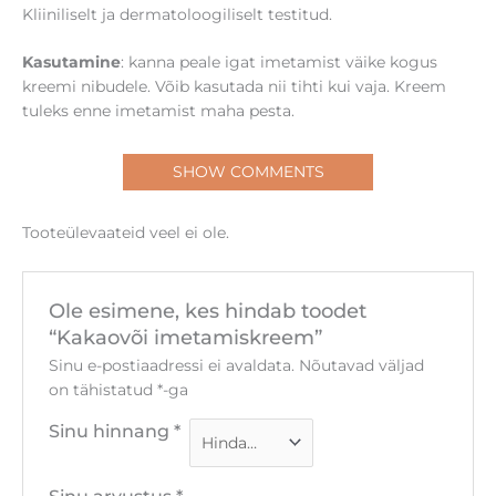
Kliiniliselt ja dermatoloogiliselt testitud.
Kasutamine
: kanna peale igat imetamist väike kogus
kreemi nibudele. Võib kasutada nii tihti kui vaja. Kreem
tuleks enne imetamist maha pesta.
SHOW COMMENTS
Tooteülevaateid veel ei ole.
Ole esimene, kes hindab toodet
“Kakaovõi imetamiskreem”
Sinu e-postiaadressi ei avaldata.
Nõutavad väljad
on tähistatud
*
-ga
Sinu hinnang
*