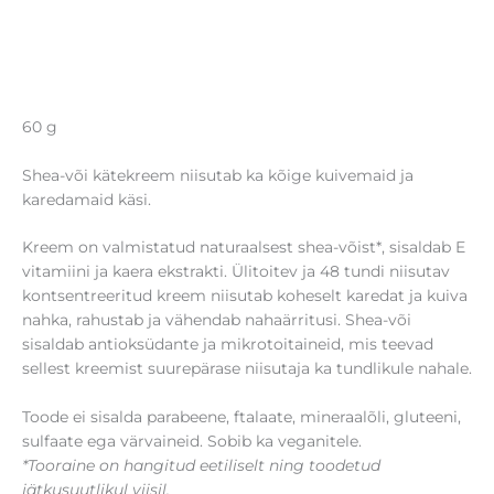
60 g
Shea-või kätekreem niisutab ka kõige kuivemaid ja
karedamaid käsi.
Kreem on valmistatud naturaalsest shea-võist*, sisaldab E
vitamiini ja kaera ekstrakti. Ülitoitev ja 48 tundi niisutav
kontsentreeritud kreem niisutab koheselt karedat ja kuiva
nahka, rahustab ja vähendab nahaärritusi. Shea-või
sisaldab antioksüdante ja mikrotoitaineid, mis teevad
sellest kreemist suurepärase niisutaja ka tundlikule nahale.
Toode ei sisalda parabeene, ftalaate, mineraalõli, gluteeni,
sulfaate ega värvaineid. Sobib ka veganitele.
*Tooraine on hangitud eetiliselt ning toodetud
jätkusuutlikul viisil.