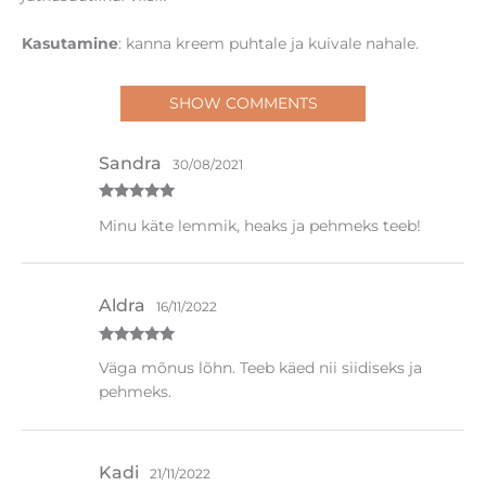
Kasutamine
: kanna kreem puhtale ja kuivale nahale.
SHOW COMMENTS
Sandra
30/08/2021
Hinnanguga
Minu käte lemmik, heaks ja pehmeks teeb!
5
/ 5
Aldra
16/11/2022
Hinnanguga
Väga mõnus lõhn. Teeb käed nii siidiseks ja
5
/ 5
pehmeks.
Kadi
21/11/2022