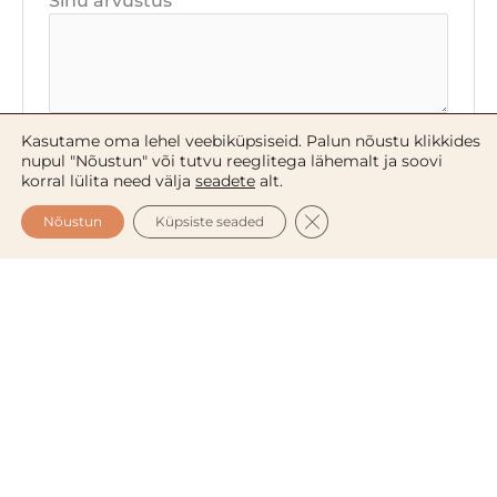
Sinu arvustus
*
Nimi
*
Kasutame oma lehel veebiküpsiseid. Palun nõustu klikkides
nupul "Nõustun" või tutvu reeglitega lähemalt ja soovi
korral lülita need välja
seadete
alt.
CLOSE GDPR COOKIE 
Nõustun
Küpsiste seaded
E-post
*
Salvesta minu nimi, e-posti- ja veebiaadress
sellesse veebilehitsejasse järgmiste
kommentaaride jaoks.