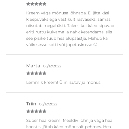
Hinnanguga
Kreem väga mõnusa lõhnaga. Ei jäta käsi
5
/ 5
kleepuvaks ega vastikult rasvaseks, samas
niisutab megahästi. Talvel, kui käed kipuvad
eriti ruttu kuivama ja nahk ketendama, siis
see pisike tuub hea elupäästja. Mahub ka
väikesesse kotti või jopetaskusse 🙂
Marta
06/12/2022
Hinnanguga
Lemmik kreem! Üliniisutav ja mõnus!
5
/ 5
Triin
06/12/2022
Hinnanguga
Super hea kreem! Meeldiv lõhn ja väga hea
5
/ 5
koostis, jätab käed mõnusalt pehmes. Hea