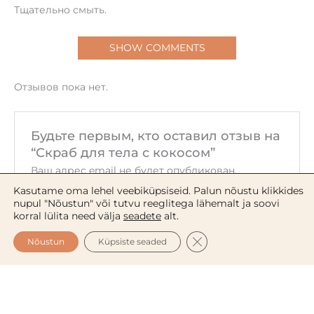
Тщательно смыть.
SHOW COMMENTS
Отзывов пока нет.
Будьте первым, кто оставил отзыв на
“Скраб для тела с кокосом”
Ваш адрес email не будет опубликован.
Обязательные поля помечены
*
Kasutame oma lehel veebiküpsiseid. Palun nõustu klikkides
nupul "Nõustun" või tutvu reeglitega lähemalt ja soovi
Ваша оценка
*
korral lülita need välja
seadete
alt.
CLOSE GDPR COOKIE 
Nõustun
Küpsiste seaded
Ваш отзыв
*