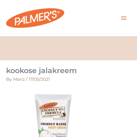
Skip
MAI
to
content
MEN
kookose jalakreem
By
Mariz
/
17/05/2021