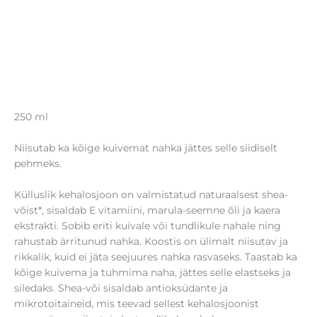
250 ml
Niisutab ka kõige kuivemat nahka jättes selle siidiselt
pehmeks.
Külluslik kehalosjoon on valmistatud naturaalsest shea-
võist*, sisaldab E vitamiini, marula-seemne õli ja kaera
ekstrakti. Sobib eriti kuivale või tundlikule nahale ning
rahustab ärritunud nahka. Koostis on ülimalt niisutav ja
rikkalik, kuid ei jäta seejuures nahka rasvaseks. Taastab ka
kõige kuivema ja tuhmima naha, jättes selle elastseks ja
siledaks. Shea-või sisaldab antioksüdante ja
mikrotoitaineid, mis teevad sellest kehalosjoonist