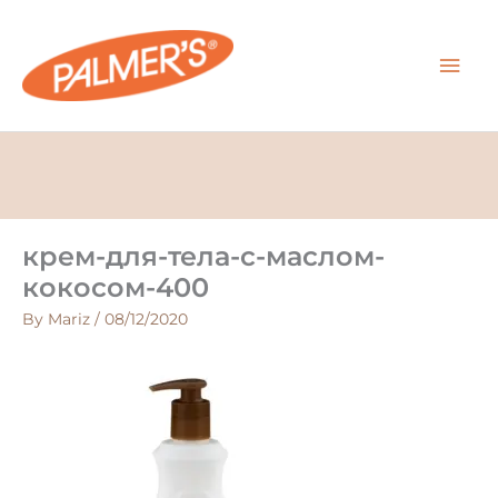
Skip
MAI
to
content
MEN
крем-для-тела-с-маслом-
кокосом-400
By
Mariz
/
08/12/2020