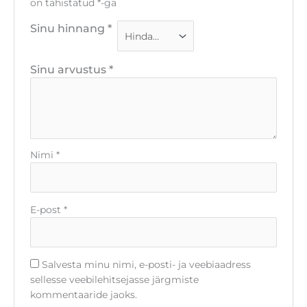
on tähistatud
*
-ga
Sinu hinnang
*
Sinu arvustus
*
Nimi
*
E-post
*
Salvesta minu nimi, e-posti- ja veebiaadress
sellesse veebilehitsejasse järgmiste
kommentaaride jaoks.