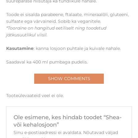
suurepärase niisutaja ka tundlikule nahale.
Toode ei sisalda parabeene, ftalaate, mineraalõli, gluteeni,
sulfaate ega värvaineid. Sobib ka veganitele.
*Tooraine on hangitud eetiliselt ning toodetud
jätkusuutlikul viisil.
Kasutamine
: kanna losjoon puhtale ja kuivale nahale.
Saadaval ka 400 ml pumbaga pudelis.
SHOW COMMENTS
Tooteülevaateid veel ei ole.
Ole esimene, kes hindab toodet “Shea-
või kehalosjoon”
Sinu e-postiaadressi ei avaldata.
Nõutavad väljad