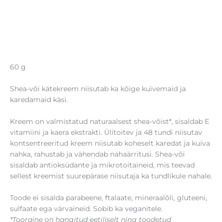
60 g
Shea-või kätekreem niisutab ka kõige kuivemaid ja
karedamaid käsi.
Kreem on valmistatud naturaalsest shea-võist*, sisaldab E
vitamiini ja kaera ekstrakti. Ülitoitev ja 48 tundi niisutav
kontsentreeritud kreem niisutab koheselt karedat ja kuiva
nahka, rahustab ja vähendab nahaärritusi. Shea-või
sisaldab antioksüdante ja mikrotoitaineid, mis teevad
sellest kreemist suurepärase niisutaja ka tundlikule nahale.
Toode ei sisalda parabeene, ftalaate, mineraalõli, gluteeni,
sulfaate ega värvaineid. Sobib ka veganitele.
*Tooraine on hangitud eetiliselt ning toodetud