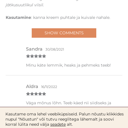
jätkusuutlikul viisil.
Kasutamine
: kanna kreem puhtale ja kuivale nahale.
SHOW COMMENTS
Sandra
30/08/2021
Hinnanguga
Minu käte lemmik, heaks ja pehmeks teeb!
5
/ 5
Aldra
16/11/2022
Hinnanguga
Väga mõnus lõhn. Teeb käed nii siidiseks ja
5
/ 5
pehmeks.
Kasutame oma lehel veebiküpsiseid. Palun nõustu klikkides
nupul "Nõustun" või tutvu reeglitega lähemalt ja soovi
korral lülita need välja
seadete
alt.