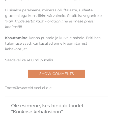
Ei sisalda parabeene, mineraalõli, ftalaate, sulfaate,
gluteeni ega kunstlikke värvaineid. Sobib ka veganitele.
*Fair Trade sertifikaat – orgaaniline esimese pressi
kookosõli
Kasutamine
: kanna puhtale ja kuivale nahale. Eriti hea
tulemuse saad, kui kasutad enne kreemitamist
kehakoorijat.
Saadaval ka 400 ml pudelis.
SHOW COMMENTS
Tooteülevaateid veel ei ole.
Ole esimene, kes hindab toodet
“Kookose kehalosjoon”