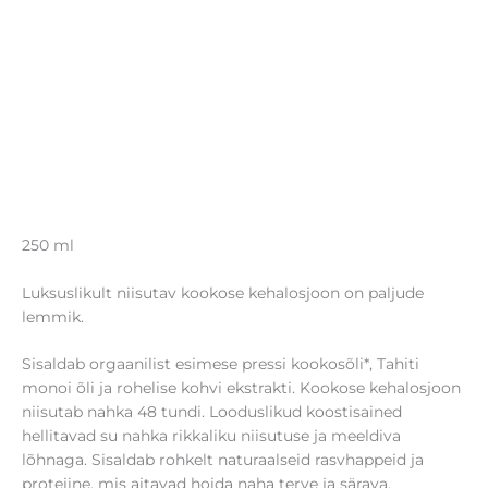
250 ml
Luksuslikult niisutav kookose kehalosjoon on paljude
lemmik.
Sisaldab orgaanilist esimese pressi kookosõli*, Tahiti
monoi õli ja rohelise kohvi ekstrakti. Kookose kehalosjoon
niisutab nahka 48 tundi. Looduslikud koostisained
hellitavad su nahka rikkaliku niisutuse ja meeldiva
lõhnaga. Sisaldab rohkelt naturaalseid rasvhappeid ja
proteiine, mis aitavad hoida naha terve ja särava.