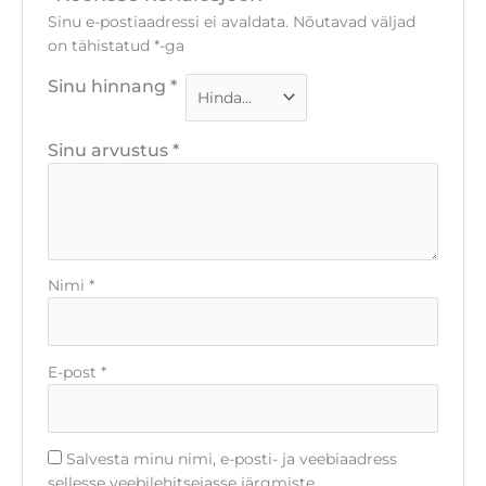
Sinu e-postiaadressi ei avaldata.
Nõutavad väljad
on tähistatud
*
-ga
Sinu hinnang
*
Sinu arvustus
*
Nimi
*
E-post
*
Salvesta minu nimi, e-posti- ja veebiaadress
sellesse veebilehitsejasse järgmiste