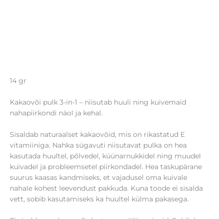
14 gr
Kakaovõi pulk 3-in-1 – niisutab huuli ning kuivemaid
nahapiirkondi näol ja kehal.
Sisaldab naturaalset kakaovõid, mis on rikastatud E
vitamiiniga. Nahka sügavuti niisutavat pulka on hea
kasutada huultel, põlvedel, küünarnukkidel ning muudel
kuivadel ja probleemsetel piirkondadel. Hea taskupärane
suurus kaasas kandmiseks, et vajadusel oma kuivale
nahale kohest leevendust pakkuda. Kuna toode ei sisalda
vett, sobib kasutamiseks ka huultel külma pakasega.