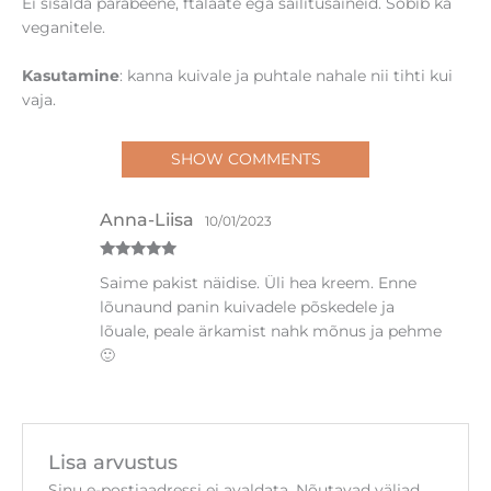
Ei sisalda parabeene, ftalaate ega säilitusaineid. Sobib ka
veganitele.
Kasutamine
: kanna kuivale ja puhtale nahale nii tihti kui
vaja.
SHOW COMMENTS
Anna-Liisa
10/01/2023
Hinnanguga
Saime pakist näidise. Üli hea kreem. Enne
5
/ 5
lõunaund panin kuivadele põskedele ja
lõuale, peale ärkamist nahk mõnus ja pehme
🙂
Lisa arvustus
Sinu e-postiaadressi ei avaldata.
Nõutavad väljad