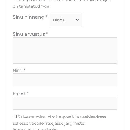
on tähistatud
*
-ga
Sinu hinnang
*
Sinu arvustus
*
Nimi
*
E-post
*
Salvesta minu nimi, e-posti- ja veebiaadress
sellesse veebilehitsejasse järgmiste
kommentaaride jaoks.