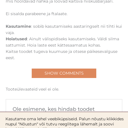
mis hooldavad nahka ja loovad kaitsva niiskusbarjääri.
Ei sisalda parabeene ja ftalaate.
Kasutamine
: sobib kasutamiseks aastaringselt nii tihti kui
vaja.
Hoiatused
: Ainult välispidiseks kasutamiseks. Väldi silma
sattumist. Hoia laste eest kättesaamatus kohas.
Kaitse toodet tugeva kuumuse ja otsese päikesevalguse
eest.
SHOW COMMENTS
Tooteülevaateid veel ei ole.
Ole esimene, kes hindab toodet
“Kakaovõi huulepalsam”
Kasutame oma lehel veebiküpsiseid. Palun nõustu klikkides
Sinu e-postiaadressi ei avaldata.
Nõutavad väljad
nupul "Nõustun" või tutvu reeglitega lähemalt ja soovi