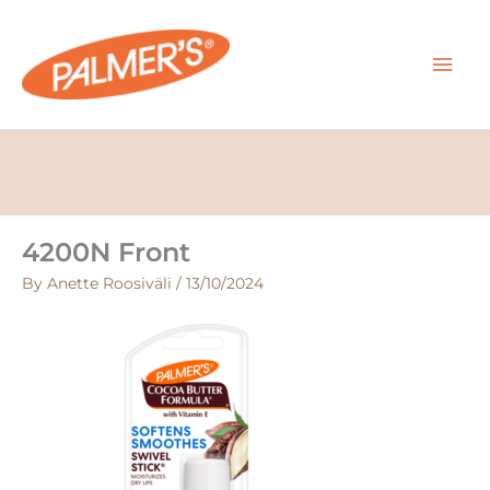
Skip
MAI
to
content
MEN
4200N Front
By
Anette Roosiväli
/
13/10/2024