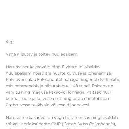
4 gr
Väga niisutav ja toitev huulepalsam.
Naturaalset kakaovõid ning E vitamiini sisaldav
huulepalsam hoiab ära huulte kuivuse ja lõhenemise.
Kakaovõi sulab kokkupuutel nahaga ning loob kaitsekihi,
mis pehmendab ja niisutab huuli 48 tundi. Palsam on
värvitu ning magusa kakaovõi lõhnaga. Kaitseb huuli
külma, tuule ja kuivuse eest ning aitab ennetab suu
ümbrusesse tekkivaid väikeseid joonekesi.
Naturaalne kakaovõi on väga toitainerikas ning sisaldab
rohkelt antioksüdante CMP (
Cocoa Mass Polyphenols
),