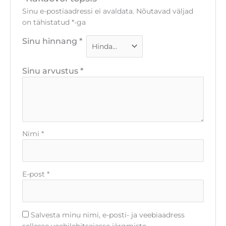
Sinu e-postiaadressi ei avaldata.
Nõutavad väljad
on tähistatud
*
-ga
Sinu hinnang
*
Sinu arvustus
*
Nimi
*
E-post
*
Salvesta minu nimi, e-posti- ja veebiaadress
sellesse veebilehitsejasse järgmiste