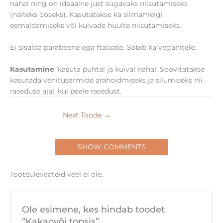
nahal ning on ideaalne just sügavaks niisutamiseks
(näiteks ööseks). Kasutatakse ka silmameigi
eemaldamiseks või kuivade huulte niisutamiseks.
Ei sisalda parabeene ega ftalaate. Sobib ka veganitele.
Kasutamine
: kasuta puhtal ja kuival nahal. Soovitatakse
kasutada venitusarmide ärahoidmiseks ja silumiseks nii
raseduse ajal, kui peale rasedust.
Next Toode
→
SHOW COMMENTS
Tooteülevaateid veel ei ole.
Ole esimene, kes hindab toodet
“Kakaovõi topsis”