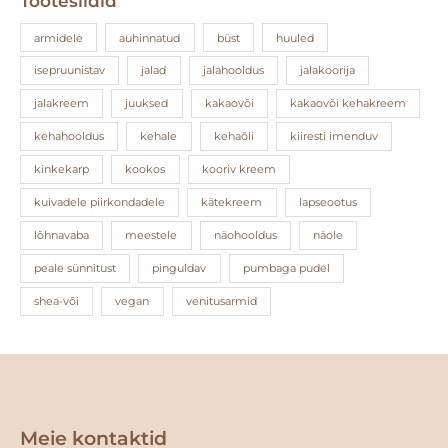
Tootesildid
armidele
auhinnatud
büst
huuled
isepruunistav
jalad
jalahooldus
jalakoorija
jalakreem
juuksed
kakaovõi
kakaovõi kehakreem
kehahooldus
kehale
kehaõli
kiiresti imenduv
kinkekarp
kookos
kooriv kreem
kuivadele piirkondadele
kätekreem
lapseootus
lõhnavaba
meestele
näohooldus
näole
peale sünnitust
pinguldav
pumbaga pudel
shea-või
vegan
venitusarmid
Facebook
Instagram
Meie kontaktid