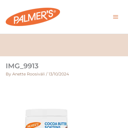
Skip
MAI
to
content
MEN
IMG_9913
By
Anette Roosiväli
/
13/10/2024