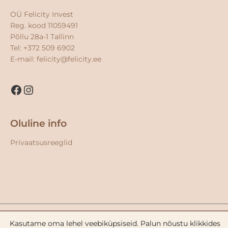
OÜ Felicity Invest
Reg. kood 11059491
Põllu 28a-1 Tallinn
Tel: +372 509 6902
E-mail:
felicity@felicity.ee
Oluline info
Privaatsusreeglid
Kasutame oma lehel veebiküpsiseid. Palun nõustu klikkides
Copyright © 2026
Palmers-shop.ee