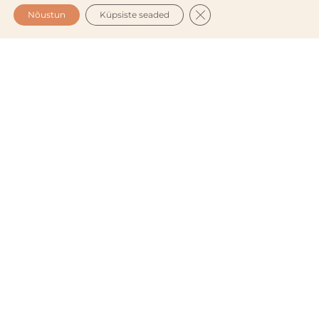
Sinu hinnang
*
CLOSE GDPR COOKIE 
Nõustun
Küpsiste seaded
Sinu arvustus
*
Nimi
*
E-post
*
Salvesta minu nimi, e-posti- ja veebiaadress
sellesse veebilehitsejasse järgmiste
kommentaaride jaoks.