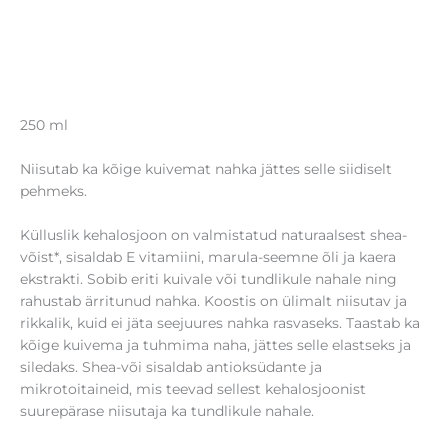
250 ml
Niisutab ka kõige kuivemat nahka jättes selle siidiselt
pehmeks.
Külluslik kehalosjoon on valmistatud naturaalsest shea-
võist*, sisaldab E vitamiini, marula-seemne õli ja kaera
ekstrakti. Sobib eriti kuivale või tundlikule nahale ning
rahustab ärritunud nahka. Koostis on ülimalt niisutav ja
rikkalik, kuid ei jäta seejuures nahka rasvaseks. Taastab ka
kõige kuivema ja tuhmima naha, jättes selle elastseks ja
siledaks. Shea-või sisaldab antioksüdante ja
mikrotoitaineid, mis teevad sellest kehalosjoonist
suurepärase niisutaja ka tundlikule nahale.