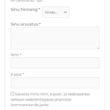
on tähistatud
*
-ga
Sinu hinnang
*
Sinu arvustus
*
Nimi
*
E-post
*
Salvesta minu nimi, e-posti- ja veebiaadress
sellesse veebilehitsejasse järgmiste
kommentaaride jaoks.