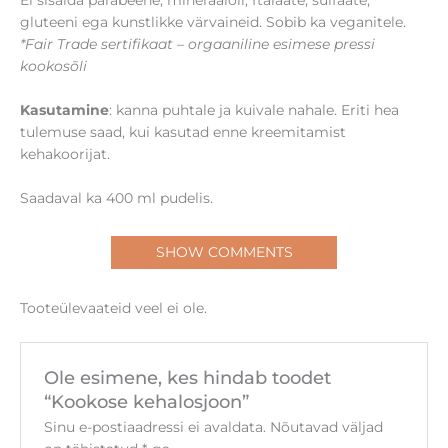
Ei sisalda parabeene, mineraalõli, ftalaate, sulfaate,
gluteeni ega kunstlikke värvaineid. Sobib ka veganitele.
*Fair Trade sertifikaat – orgaaniline esimese pressi
kookosõli
Kasutamine
: kanna puhtale ja kuivale nahale. Eriti hea
tulemuse saad, kui kasutad enne kreemitamist
kehakoorijat.
Saadaval ka 400 ml pudelis.
SHOW COMMENTS
Tooteülevaateid veel ei ole.
Ole esimene, kes hindab toodet
“Kookose kehalosjoon”
Sinu e-postiaadressi ei avaldata.
Nõutavad väljad