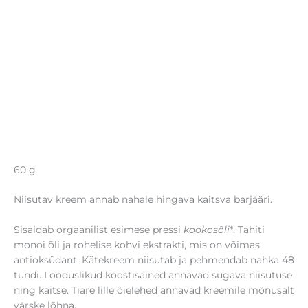
60 g
Niisutav kreem annab nahale hingava kaitsva barjääri.
Sisaldab orgaanilist esimese pressi
kookosõli
*, Tahiti
monoi õli ja rohelise kohvi ekstrakti, mis on võimas
antioksüdant. Kätekreem niisutab ja pehmendab nahka 48
tundi. Looduslikud koostisained annavad sügava niisutuse
ning kaitse. Tiare lille õielehed annavad kreemile mõnusalt
värske lõhna.