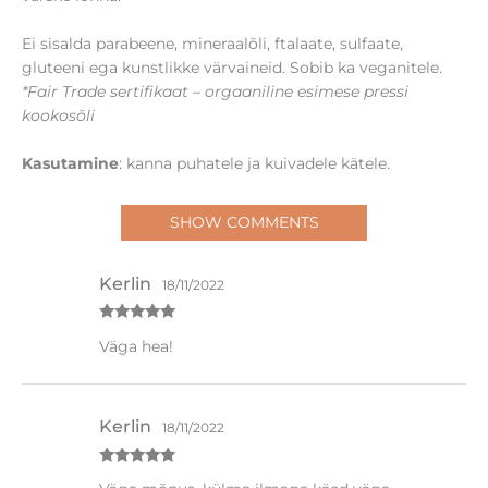
Ei sisalda parabeene, mineraalõli, ftalaate, sulfaate,
gluteeni ega kunstlikke värvaineid. Sobib ka veganitele.
*Fair Trade sertifikaat – orgaaniline esimese pressi
kookosõli
Kasutamine
: kanna puhatele ja kuivadele kätele.
SHOW COMMENTS
Kerlin
18/11/2022
Hinnanguga
Väga hea!
5
/ 5
Kerlin
18/11/2022
Hinnanguga