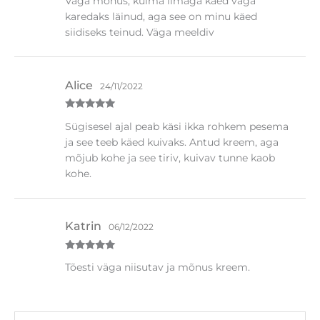
Väga mõnus, külma ilmaga käed väga
5
/ 5
karedaks läinud, aga see on minu käed
siidiseks teinud. Väga meeldiv
Alice
24/11/2022
Hinnanguga
Sügisesel ajal peab käsi ikka rohkem pesema
5
/ 5
ja see teeb käed kuivaks. Antud kreem, aga
mõjub kohe ja see tiriv, kuivav tunne kaob
kohe.
Katrin
06/12/2022
Hinnanguga
Tõesti väga niisutav ja mõnus kreem.
5
/ 5