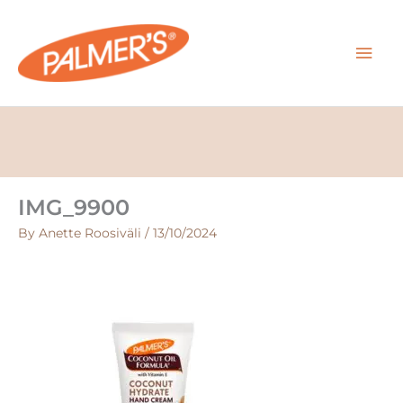
Skip
MAI
to
content
MEN
IMG_9900
By
Anette Roosiväli
/
13/10/2024