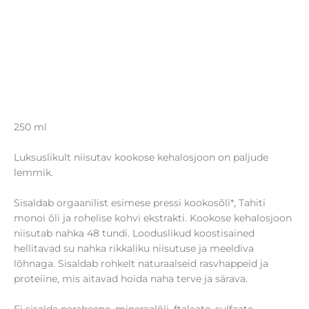
250 ml
Luksuslikult niisutav kookose kehalosjoon on paljude
lemmik.
Sisaldab orgaanilist esimese pressi kookosõli*, Tahiti
monoi õli ja rohelise kohvi ekstrakti. Kookose kehalosjoon
niisutab nahka 48 tundi. Looduslikud koostisained
hellitavad su nahka rikkaliku niisutuse ja meeldiva
lõhnaga. Sisaldab rohkelt naturaalseid rasvhappeid ja
proteiine, mis aitavad hoida naha terve ja särava.