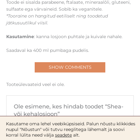
Toode ei sisalda parabeene, ftalaate, mineraalõli, gluteeni,
sulfaate ega värvaineid. Sobib ka veganitele.
*Tooraine on hangitud eetiliselt ning toodetud
jätkusuutlikul viisil.
Kasutamine
: kanna losjoon puhtale ja kuivale nahale.
Saadaval ka 400 ml pumbaga pudelis.
SHOW COMMENTS
Tooteülevaateid veel ei ole.
Ole esimene, kes hindab toodet “Shea-
või kehalosjoon”
Sinu e-postiaadressi ei avaldata.
Nõutavad väljad
Kasutame oma lehel veebiküpsiseid. Palun nõustu klikkides
on tähistatud
*
-ga
nupul "Nõustun" või tutvu reeglitega lähemalt ja soovi
korral lülita need välja
seadete
alt.