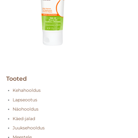
Tooted
Kehahooldus
Lapseootus
Näohooldus
Käed-jalad
Juuksehooldus
Meestele