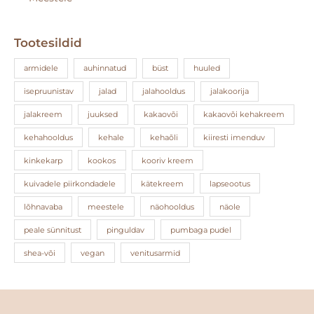
Tootesildid
armidele
auhinnatud
büst
huuled
isepruunistav
jalad
jalahooldus
jalakoorija
jalakreem
juuksed
kakaovõi
kakaovõi kehakreem
kehahooldus
kehale
kehaõli
kiiresti imenduv
kinkekarp
kookos
kooriv kreem
kuivadele piirkondadele
kätekreem
lapseootus
lõhnavaba
meestele
näohooldus
näole
peale sünnitust
pinguldav
pumbaga pudel
shea-või
vegan
venitusarmid