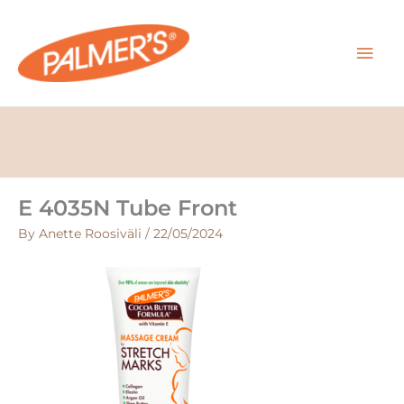
Skip
MAI
to
content
MEN
E 4035N Tube Front
By
Anette Roosiväli
/
22/05/2024