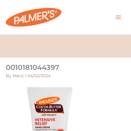
Skip
MAI
to
content
MEN
0010181044397
By
Mariz
/
04/02/2024