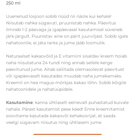
250 ml
Uuenenud losjoon sobib nüüd nii näole kui kehale!
Niisutab nahka sügavuti, pruunistab nahka. Päevitus
ilmneb 1-2 päevaga ja igapäevasel kasutamisel süveneb
järk-järgult. Puunistav aine on pärit juurviljast. Sobib igale
nahatoonile, ei jäta rante ja jume jääb loomulik.
Naturaalset kakaovõid ja E vitamiini sisaldav kreem hoiab
naha niisutatuna 24 tundi ning annab sellele kerge
päevitunud jume. Aitab säilitada olemasolevat päevitust
või igapäevaselt kasutades muudab naha jumekamaks.
Kreemil on hea magus-mõrkjas kakao lõhn. Sobib kõigile
nahatoonidele ja nahatüüpidele.
Kasutamine
: kanna ühtlaselt eelnevalt puhastatud kuivale
nahale. Pärast kasutamist pese käed! Enne kreemitamist
soovitame kasutada kakaovõi kehakoorijat, et saada
veelgi sügavam niisutus ning ühtlasem jume.