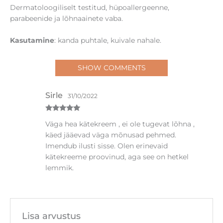
Dermatoloogiliselt testitud, hüpoallergeenne,
parabeenide ja lõhnaainete vaba.
Kasutamine
: kanda puhtale, kuivale nahale.
SHOW COMMENTS
Sirle
31/10/2022
Hinnanguga
Väga hea kätekreem , ei ole tugevat lõhna ,
5
/ 5
käed jääevad väga mõnusad pehmed.
Imendub ilusti sisse. Olen erinevaid
kätekreeme proovinud, aga see on hetkel
lemmik.
Lisa arvustus