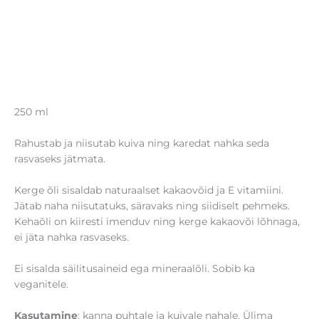
250 ml
Rahustab ja niisutab kuiva ning karedat nahka seda
rasvaseks jätmata.
Kerge õli sisaldab naturaalset kakaovõid ja E vitamiini.
Jätab naha niisutatuks, säravaks ning siidiselt pehmeks.
Kehaõli on kiiresti imenduv ning kerge kakaovõi lõhnaga,
ei jäta nahka rasvaseks.
Ei sisalda säilitusaineid ega mineraalõli. Sobib ka
veganitele.
Kasutamine
: kanna puhtale ja kuivale nahale. Ülima