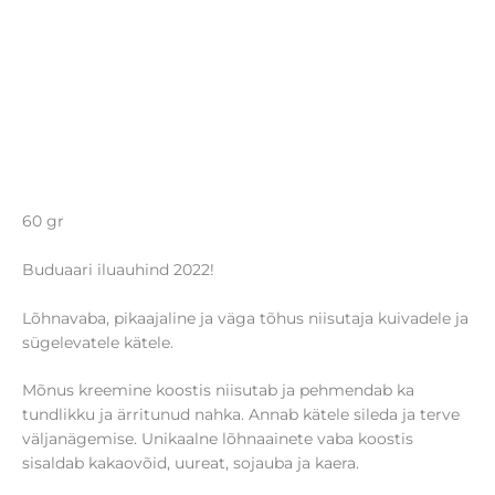
60 gr
Buduaari iluauhind 2022!
Lõhnavaba, pikaajaline ja väga tõhus niisutaja kuivadele ja
sügelevatele kätele.
Mõnus kreemine koostis niisutab ja pehmendab ka
tundlikku ja ärritunud nahka. Annab kätele sileda ja terve
väljanägemise. Unikaalne lõhnaainete vaba koostis
sisaldab kakaovõid, uureat, sojauba ja kaera.