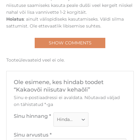
niisutuse saamiseks kasuta peale dušši veel kergelt niiskel
nahal või lisa vannivette 1-2 korgitäit.
Hoiatus
: ainult välispidiseks kasutamiseks. Väldi silma
sattumist. Ole ettevaatlik libisemise suhtes.
SHOW COMMENTS
Tooteülevaateid veel ei ole.
Ole esimene, kes hindab toodet
“Kakaovõi niisutav kehaõli”
Sinu e-postiaadressi ei avaldata.
Nõutavad väljad
on tähistatud
*
-ga
Sinu hinnang
*
Sinu arvustus
*