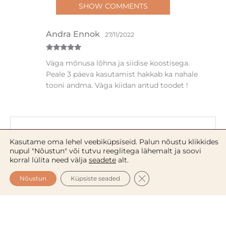
SHOW COMMENTS
Andra Ennok
27/11/2022
Hinnanguga
Väga mõnusa lõhna ja siidise koostisega.
5
/ 5
Peale 3 päeva kasutamist hakkab ka nahale
tooni andma. Väga kiidan antud toodet !
Lisa arvustus
Kasutame oma lehel veebiküpsiseid. Palun nõustu klikkides
Sinu e-postiaadressi ei avaldata.
Nõutavad väljad
nupul "Nõustun" või tutvu reeglitega lähemalt ja soovi
on tähistatud
*
-ga
korral lülita need välja
seadete
alt.
Sinu hinnang
*
CLOSE GDPR COOKIE 
Nõustun
Küpsiste seaded
Sinu arvustus
*